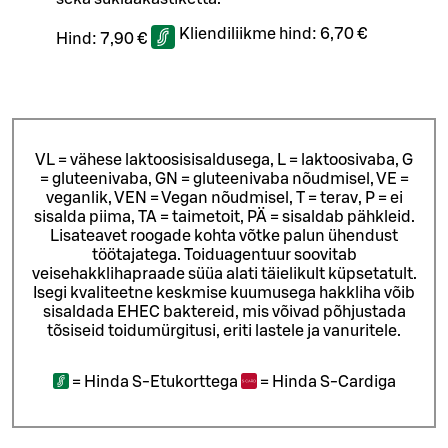
Kliendiliikme hind:
6,70 €
Hind:
7,90 €
VL = vähese laktoosisisaldusega, L = laktoosivaba, G
= gluteenivaba, GN = gluteenivaba nõudmisel, VE =
veganlik, VEN = Vegan nõudmisel, T = terav, P = ei
sisalda piima, TA = taimetoit, PÄ = sisaldab pähkleid.
Lisateavet roogade kohta võtke palun ühendust
töötajatega.
Toiduagentuur soovitab
veisehakklihapraade süüa alati täielikult küpsetatult.
Isegi kvaliteetne keskmise kuumusega hakkliha võib
sisaldada EHEC baktereid, mis võivad põhjustada
tõsiseid toidumürgitusi, eriti lastele ja vanuritele.
=
Hinda S-Etukorttega
=
Hinda S-Cardiga