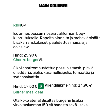
Main Courses
Ribs
G
P
Iso annos possun ribsejä californian bbq-
kuorrutuksella. Rapeita pinnalta ja meheviä sisältä.
Lisäksi ranskalaiset, paahdettua maissia ja
coleslaw.
Hind:
25,90 €
Chorizo burger
VL
2 kpl chorizomaustettua possun smash-pihviä,
cheddaria, aiolia, karamellisipulia, tomaattia ja
sydänsalaattia.
Kliendiliikme hind:
14,90 €
Hind:
17,50 €
Burger meal deal
Ota koko ateria! Sisältää burgerin lisäksi
virvoitusjuoman (50 cl) hanasta sekä lisäksi