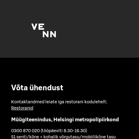
Võta ühendust
Kontaktandmed leiate iga restorani kodulehelt:
Restoranid
Müügiteenindus, Helsingi metropolipiirkond
0300 870 020 (tööpäeviti 8.30-16.30)
51 senti/kõne + kohalik võrgutasu/mobiilikõne tasu