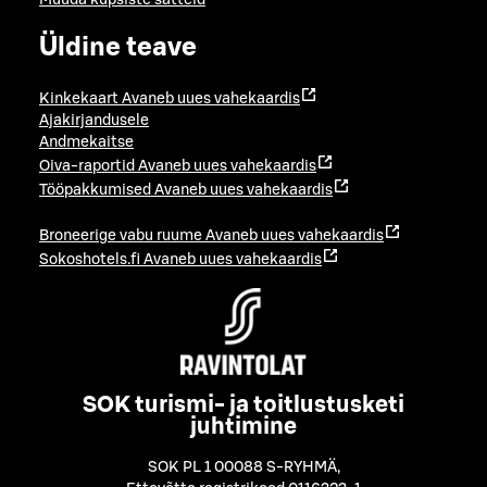
Muuda küpsiste sätteid
Üldine teave
Kinkekaart
Avaneb uues vahekaardis
Ajakirjandusele
Andmekaitse
Oiva-raportid
Avaneb uues vahekaardis
Tööpakkumised
Avaneb uues vahekaardis
Broneerige vabu ruume
Avaneb uues vahekaardis
Sokoshotels.fi
Avaneb uues vahekaardis
SOK turismi- ja toitlustusketi
juhtimine
SOK PL 1 00088 S-RYHMÄ
,