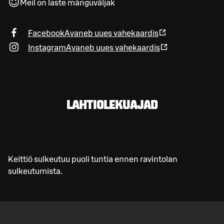
Meil on laste mänguväljak
Facebook
Avaneb uues vahekaardis
Instagram
Avaneb uues vahekaardis
LAHTIOLEKUAJAD
Keittiö sulkeutuu puoli tuntia ennen ravintolan
sulkeutumista.