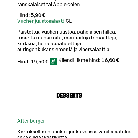
ranskalaiset tai Apple colen.
Hind:
5,90 €
Vuohenjuustosalaatti
G
L
Paistettua vuohenjuustoa, paholaisen hilloa,
tuoreita mansikoita, marinoituja tomaatteja,
kurkkua, hunajapaahdettuja
auringonkukansiemeniä ja vihersalaattia.
Kliendiliikme hind:
16,60 €
Hind:
19,50 €
Desserts
After burger
Kerroksellinen cookie, jonka välissä vaniljajäätelöä
sekä suklaakastiketta.