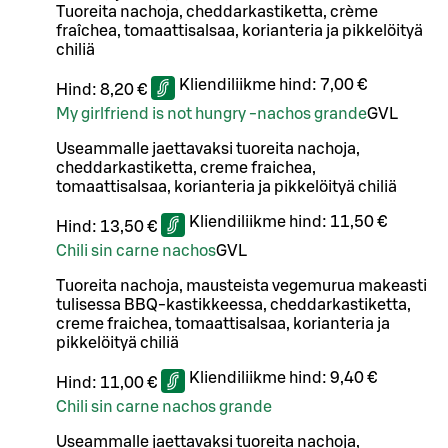
Tuoreita nachoja, cheddarkastiketta, crème
fraîchea, tomaattisalsaa, korianteria ja pikkelöityä
chiliä
Kliendiliikme hind:
7,00 €
Hind:
8,20 €
My girlfriend is not hungry -nachos grande
G
VL
Useammalle jaettavaksi tuoreita nachoja,
cheddarkastiketta, creme fraichea,
tomaattisalsaa, korianteria ja pikkelöityä chiliä
Kliendiliikme hind:
11,50 €
Hind:
13,50 €
Chili sin carne nachos
G
VL
Tuoreita nachoja, mausteista vegemurua makeasti
tulisessa BBQ-kastikkeessa, cheddarkastiketta,
creme fraichea, tomaattisalsaa, korianteria ja
pikkelöityä chiliä
Kliendiliikme hind:
9,40 €
Hind:
11,00 €
Chili sin carne nachos grande
Useammalle jaettavaksi tuoreita nachoja,