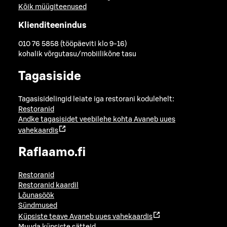
Kõik müügiteenused
Klienditeenindus
010 76 5858 (tööpäeviti klo 9-16)
kohalik võrgutasu/mobiilikõne tasu
Tagasiside
Tagasisidelingid leiate iga restorani kodulehelt:
Restoranid
Andke tagasisidet veebilehe kohta
Avaneb uues
vahekaardis
Raflaamo.fi
Restoranid
Restoranid kaardil
Lõunasöök
Sündmused
Küpsiste teave
Avaneb uues vahekaardis