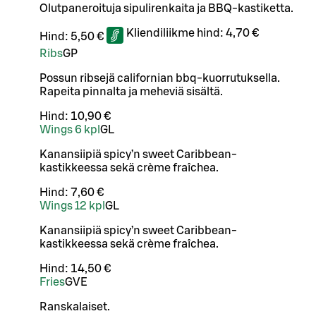
Olutpaneroituja sipulirenkaita ja BBQ-kastiketta.
Kliendiliikme hind:
4,70 €
Hind:
5,50 €
Ribs
G
P
Possun ribsejä californian bbq-kuorrutuksella.
Rapeita pinnalta ja meheviä sisältä.
Hind:
10,90 €
Wings 6 kpl
G
L
Kanansiipiä spicy’n sweet Caribbean-
kastikkeessa sekä crème fraîchea.
Hind:
7,60 €
Wings 12 kpl
G
L
Kanansiipiä spicy’n sweet Caribbean-
kastikkeessa sekä crème fraîchea.
Hind:
14,50 €
Fries
G
VE
Ranskalaiset.