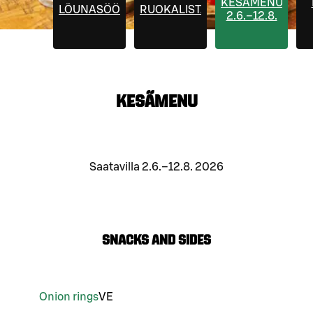
KESÄMENU
LÕUNASÖÖK
RUOKALISTA
2.6.–12.8.
KESÄMENU
Saatavilla 2.6.–12.8. 2026
Snacks and sides
Onion rings
VE