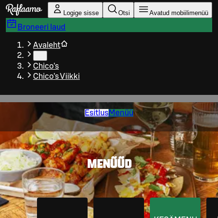
Liigu peamise sisu juurde
Logige sisse
Otsi
Avatud mobiilimenüü
Broneeri laud
Avaleht
…
Chico's
Chico's Viikki
Esitlus
Menüü
MENÜÜD