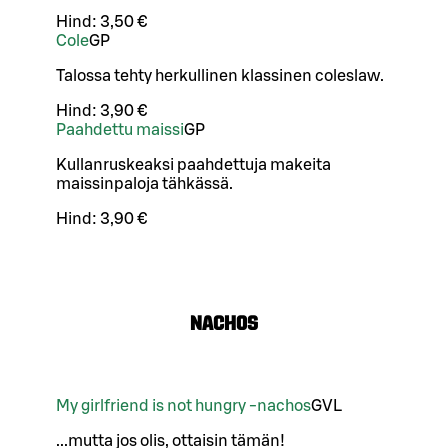
Hind:
3,50 €
Cole
G
P
Talossa tehty herkullinen klassinen coleslaw.
Hind:
3,90 €
Paahdettu maissi
G
P
Kullanruskeaksi paahdettuja makeita
maissinpaloja tähkässä.
Hind:
3,90 €
Nachos
My girlfriend is not hungry -nachos
G
VL
...mutta jos olis, ottaisin tämän!