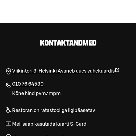
KONTAKTANDMED
Viikintori 3
,
Helsinki
Avaneb uues vahekaardis
010 76 64530
Kõne hind pvm/mpm
Restoran on ratastooliga ligipääsetav
Meil saab kasutada kaarti S-Card