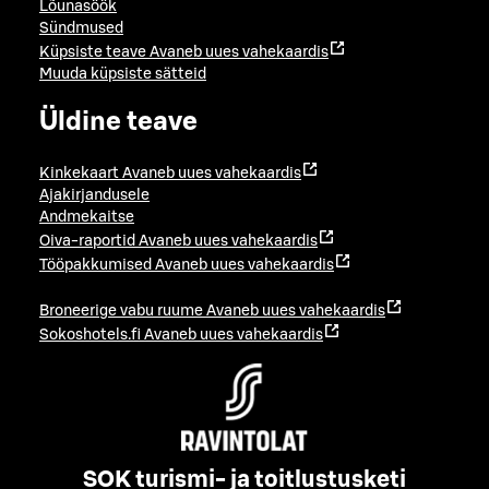
Lõunasöök
Sündmused
Küpsiste teave
Avaneb uues vahekaardis
Muuda küpsiste sätteid
Üldine teave
Kinkekaart
Avaneb uues vahekaardis
Ajakirjandusele
Andmekaitse
Oiva-raportid
Avaneb uues vahekaardis
Tööpakkumised
Avaneb uues vahekaardis
Broneerige vabu ruume
Avaneb uues vahekaardis
Sokoshotels.fi
Avaneb uues vahekaardis
SOK turismi- ja toitlustusketi