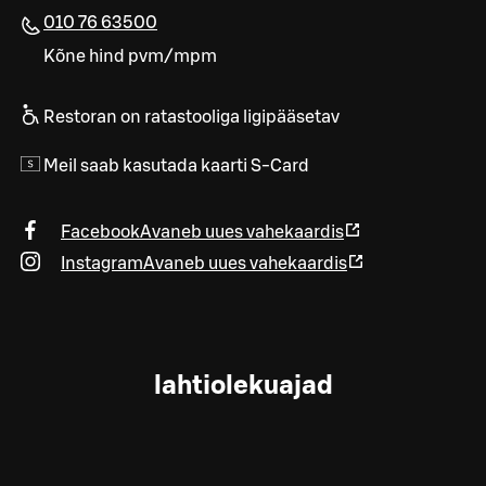
010 76 63500
Kõne hind pvm/mpm
Restoran on ratastooliga ligipääsetav
Meil saab kasutada kaarti S-Card
Facebook
Avaneb uues vahekaardis
Instagram
Avaneb uues vahekaardis
lahtiolekuajad