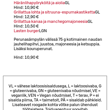
Häränlihapyöryköitä ja aiolia
G
L
Hind:
10,90 €
Grillattua lohta ja sitruuna-espumakastiketta
G
L
Hind:
12,90 €
Grillattua kanaa ja manchegomajoneesia
G
L
Hind:
10,50 €
Lasten burger
L
GN
Perunasämpylän välissä 75 g kotimainen naudan
jauhelihapihvi, juustoa, majoneesia ja ketsuppia.
Lisäksi kouruperunat.
Hind:
10,90 €
VL = vähese laktoosisisaldusega, L = laktoosivaba, G
= gluteenivaba, GN = gluteenivaba nõudmisel, VE =
veganlik, VEN = Vegan nõudmisel, T = terav, P = ei
sisalda piima, TA = taimetoit, PÄ = sisaldab pähkleid.
Lisateavet roogade kohta võtke palun ühendust
töötajatega.
Toiduagentuur soovitab