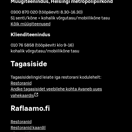
Müügiteenindus, Helsingi metropolipiirkond
0300 870 020 (tööpäeviti 8.30-16.30)
51 senti/kõne + kohalik võrgutasu/mobiilikõne tasu
Kõik müügiteenused
Klienditeenindus
010 76 5858 (tööpäeviti klo 9-16)
kohalik võrgutasu/mobiilikõne tasu
Tagasiside
Tagasisidelingid leiate iga restorani kodulehelt:
Restoranid
Andke tagasisidet veebilehe kohta
Avaneb uues
vahekaardis
Raflaamo.fi
Restoranid
Restoranid kaardil