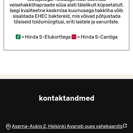
veisehakklihapraade süüa alati täielikult küpsetatult.
Isegi kvaliteetne keskmise kuumusega hakkliha võib
sisaldada EHEC baktereid, mis võivad põhjustada
tõsiseid toidumürgitusi, eriti lastele ja vanuritele.
=
Hinda S-Etukorttega
=
Hinda S-Cardiga
kontaktandmed
Asema-Aukio 2
,
Helsinki
Avaneb uues vahekaardis