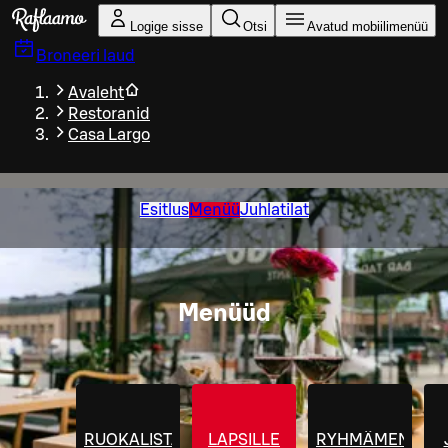
Liigu peamise sisu juurde
Logige sisse
Otsi
Avatud mobiilimenüü
Broneeri laud
Avaleht
Restoranid
Casa Largo
Esitlus
Menüü
Juhlatilat
Menüüd
RUOKALISTA
LAPSILLE
RYHMÄMENUT