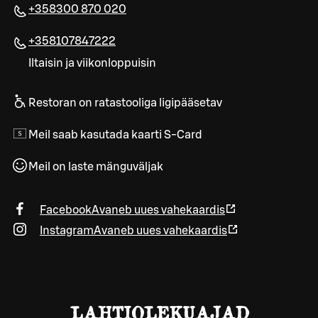
+358300 870 020
+358107847222
Iltaisin ja viikonloppuisin
Restoran on ratastooliga ligipääsetav
Meil saab kasutada kaarti S-Card
Meil on laste mänguväljak
Facebook
Avaneb uues vahekaardis
Instagram
Avaneb uues vahekaardis
LAHTIOLEKUAJAD