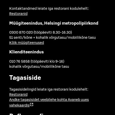
Kontaktandmed leiate iga restorani kodulehelt:
Restoranid
Müügiteenindus, Helsingi metropolipiirkond
0300 870 020 (tööpäeviti 8.30-16.30)
51 senti/kõne + kohalik võrgutasu/mobiilikõne tasu
Kõik müügiteenused
Klienditeenindus
010 76 5858 (tööpäeviti klo 9-16)
kohalik võrgutasu/mobiilikõne tasu
Tagasiside
Tagasisidelingid leiate iga restorani kodulehelt:
Restoranid
Andke tagasisidet veebilehe kohta
Avaneb uues
vahekaardis