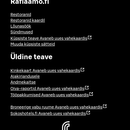
Raflaamo.fi
Restoranid
Restoranid kaardil
Lõunasöök
Sündmused
Küpsiste teave
Avaneb uues vahekaardis
Muuda küpsiste sätteid
Üldine teave
Kinkekaart
Avaneb uues vahekaardis
Ajakirjandusele
Andmekaitse
Oiva-raportid
Avaneb uues vahekaardis
Tööpakkumised
Avaneb uues vahekaardis
Broneerige vabu ruume
Avaneb uues vahekaardis
Sokoshotels.fi
Avaneb uues vahekaardis