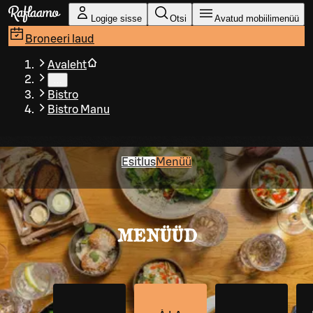
Liigu peamise sisu juurde
Logige sisse
Otsi
Avatud mobiilimenüü
Broneeri laud
Avaleht
…
Bistro
Bistro Manu
Esitlus
Menüü
MENÜÜD