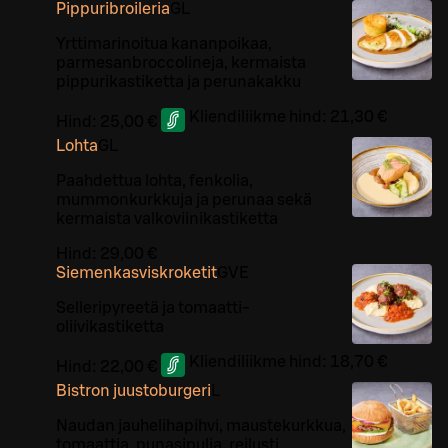
Pippuribroileria
G
L
Yrttimarinoitua kananpoikaa,
parmesanbroccolineja, kermaista
pippurikastiketta ja perunakakku
Kliendiliikme hind:
21,30 €
Hind:
25,00 €
Lohta
G
L
Paahdettua lohta, fenkolia,
mummonkurkkuja ja perunaa sekä
kermaista valkoviinikastiketta
Hind:
29,00 €
Siemenkasviskroketit
G
VE
Selleripyreetä ja tomaatti-
oliivikastiketta
Kliendiliikme hind:
18,70 €
Hind:
22,00 €
Bistron juustoburgeri
L
Naudan jauhelihapihvi, maustekurkkua,
tomaattia, punasipulia, reilusti