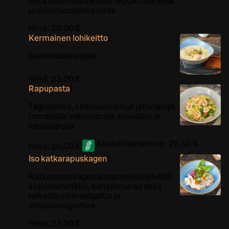
sekä dijonmajoneesia, leipäkrutonkeja
ja sokerisuolattua lohta
Hind:
20,00 €
Kermainen lohikeitto
L
Saaristolaisleipää
Hind:
23,00 €
Rapupasta
L
Tagliatellea, chilimarinoituja jättirapuja,
tomaattia, valkosipulia, pinaattia ja
kevätsipulia
Kliendiliikme hind:
20,40 €
Hind:
24,00 €
Iso katkarapuskagen
L
Katkarapuskagenia hapanjuurileivällä,
kirjolohenmätiä, kananmunaa sekä
raikasta vihersalaattia ja
sitrusvinaigrettea
Hind:
23,00 €