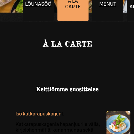
À LA
LÕUNASÖÖK
MENUT
CARTE
A
À LA CARTE
Keittiömme suosittelee
Iso katkarapuskagen
L
Katkarapuskagenia hapanjuurileivällä,
kirjolohenmätiä, kananmunaa sekä