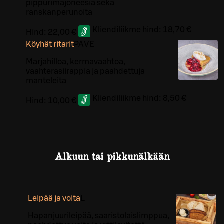
pippurimajoneesia sekä
ranskanperunoita
Kliendiliikme hind:
18,70 €
Hind:
22,00 €
Köyhät ritarit
PÄ
VE
Marjahilloa, kermavaahtoa,
vaahterasiirappia ja paahdettuja
manteleita
Kliendiliikme hind:
8,50 €
Hind:
10,00 €
Alkuun tai pikkunälkään
Leipää ja voita
L
Hapanjuurileipää, saaristolaislimppua,