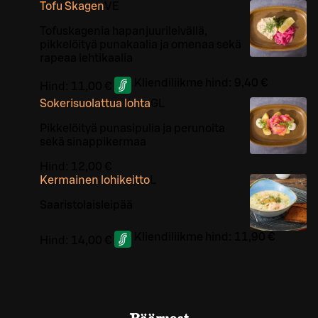
Tofu Skagen
VE
Tofuskagenia hapanjuurileivällä,
pikkelöityä punakaalia ja omenaa sekä
rapeaa lehtikaalia
Kliendiliikme hind:
9,40 €
Hind:
11,00 €
Sokerisuolattua lohta
G
L
Pikkelöityä punasipulia ja perunoita
sekä sinappikermaa
Hind:
12,00 €
Kermainen lohikeitto
L
Saaristolaisleipää
Kliendiliikme hind:
11,90 €
Hind:
14,00 €