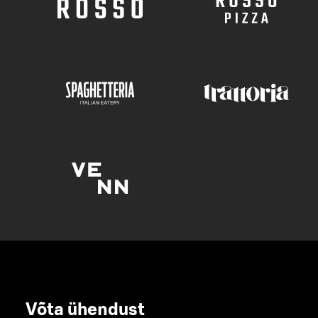
Võta ühendust