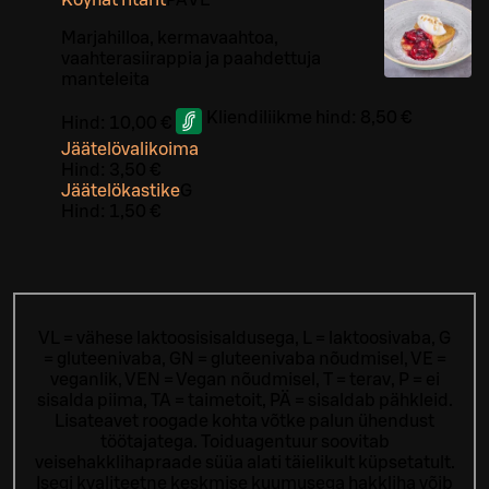
Marjahilloa, kermavaahtoa,
vaahterasiirappia ja paahdettuja
manteleita
Kliendiliikme hind:
8,50 €
Hind:
10,00 €
Jäätelövalikoima
Hind:
3,50 €
Jäätelökastike
G
Hind:
1,50 €
VL = vähese laktoosisisaldusega, L = laktoosivaba, G
= gluteenivaba, GN = gluteenivaba nõudmisel, VE =
veganlik, VEN = Vegan nõudmisel, T = terav, P = ei
sisalda piima, TA = taimetoit, PÄ = sisaldab pähkleid.
Lisateavet roogade kohta võtke palun ühendust
töötajatega.
Toiduagentuur soovitab
veisehakklihapraade süüa alati täielikult küpsetatult.
Isegi kvaliteetne keskmise kuumusega hakkliha võib