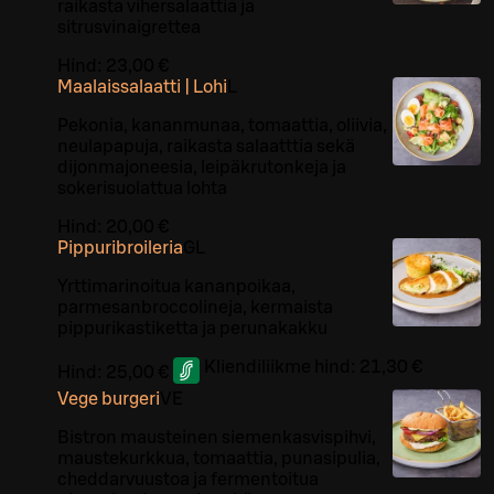
raikasta vihersalaattia ja
sitrusvinaigrettea
Hind:
23,00 €
Maalaissalaatti | Lohi
L
Pekonia, kananmunaa, tomaattia, oliivia,
neulapapuja, raikasta salaatttia sekä
dijonmajoneesia, leipäkrutonkeja ja
sokerisuolattua lohta
Hind:
20,00 €
Pippuribroileria
G
L
Yrttimarinoitua kananpoikaa,
parmesanbroccolineja, kermaista
pippurikastiketta ja perunakakku
Kliendiliikme hind:
21,30 €
Hind:
25,00 €
Vege burgeri
VE
Bistron mausteinen siemenkasvispihvi,
maustekurkkua, tomaattia, punasipulia,
cheddarvuustoa ja fermentoitua