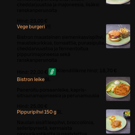
cheddarjuustoa ja majoneesia, lisäksi
ranskanperunoita
Hind:
23,00 €
Vege burgeri
VE
Bistron mausteinen siemenkasvispihvi,
maustekurkkua, tomaattia, punasipulia,
cheddarvuustoa ja fermentoitua
pippurimajoneesia sekä
ranskanperunoita
Kliendiliikme hind:
18,70 €
Hind:
22,00 €
Bistron leike
G
L
Paneroitu porsaanleike, kapris-
sitruunamajoneesia ja perunamuusia
Hind:
25,00 €
Pippuripihvi 150 g
G
L
Naudan sisäfileepihvi, broccoliinia,
selleripyreetä, kermaista
pippurikastiketta ja paahdettua