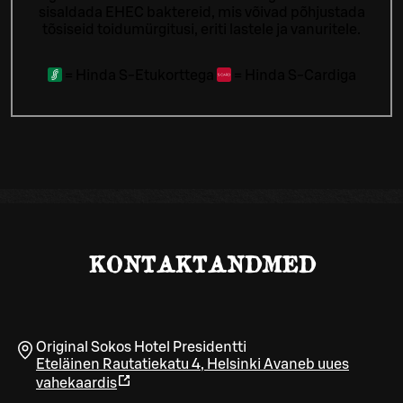
sisaldada EHEC baktereid, mis võivad põhjustada
tõsiseid toidumürgitusi, eriti lastele ja vanuritele.
=
Hinda S-Etukorttega
=
Hinda S-Cardiga
KONTAKTANDMED
Original Sokos Hotel Presidentti
Eteläinen Rautatiekatu 4
,
Helsinki
Avaneb uues
vahekaardis