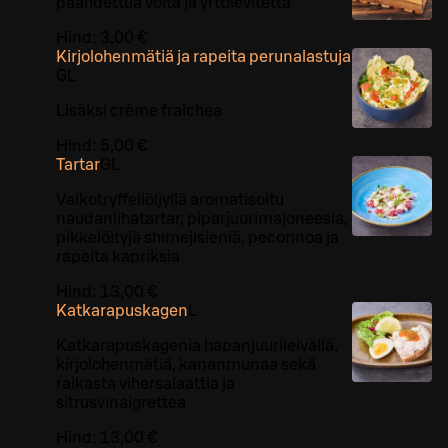
paahdettua voita ja yrttilevitettä
Hind:
3,00 €
Kirjolohenmätiä ja rapeita perunalastuja
G
L
Lisäksi crème fraîchea
Hind:
5,00 €
Tartar
G
L
Valkotryffeliöljyllä aromatisoitu
naudanlihatartar, piparjuurimajoneesia,
pikkelöityjä shimejisieniä, pecorinoa ja
rapeita kapriksia
Hind:
13,00 €
Katkarapuskagen
L
Katkarapuskagenia hapanjuurileivällä,
kirjolohenmätiä, kananmunaa sekä
raikasta vihersalaattia ja
sitrusvinaigrettea
Hind:
13,00 €