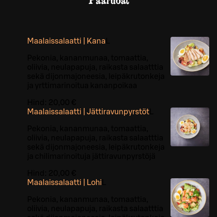
Pääruoat
Maalaissalaatti | Kana
L
Pekonia, kananmunaa, tomaattia,
oliivia, neulapapuja, raikasta salaatttia
sekä dijonmajoneesia, leipäkrutonkeja
ja yrttimarinoitua kananpoikaa
Hind:
20,00 €
Maalaissalaatti | Jättiravunpyrstöt
L
Pekonia, kananmunaa, tomaattia,
oliivia, neulapapuja, raikasta salaatttia
sekä dijonmajoneesia, leipäkrutonkeja
ja chilimarinoituja jättiravunpyrstöjä
Hind:
20,00 €
Maalaissalaatti | Lohi
L
Pekonia, kananmunaa, tomaattia,
oliivia, neulapapuja, raikasta salaatttia