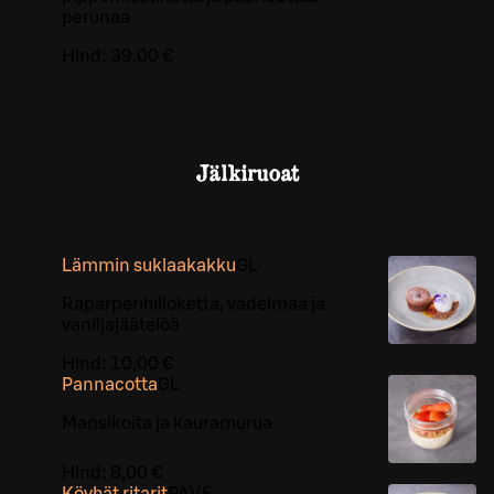
perunaa
Hind:
39,00 €
Jälkiruoat
Lämmin suklaakakku
G
L
Raparperihilloketta, vadelmaa ja
vaniljajäätelöä
Hind:
10,00 €
Pannacotta
G
L
Mansikoita ja kauramurua
Hind:
8,00 €
Köyhät ritarit
PÄ
VE