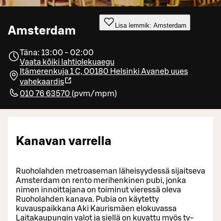
Lisa lemmik: Amsterdam
Amsterdam
Täna: 13:00 - 02:00
Vaata kõiki lahtiolekuaegu
Itämerenkuja 1 C, 00180 Helsinki
Avaneb uues
vahekaardis
010 76 63570
(
pvm/mpm
)
Kanavan varrella
Ruoholahden metroaseman läheisyydessä sijaitseva
Amsterdam on rento merihenkinen pubi, jonka
nimen innoittajana on toiminut vieressä oleva
Ruoholahden kanava. Pubia on käytetty
kuvauspaikkana Aki Kaurismäen elokuvassa
Laitakaupungin valot ja siellä on kuvattu myös tv-