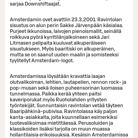
sarjaa Downshiftaajat.
Amsterdamin ovet avattiin 23.3.2001. Ravintolan
sisustus on alun perin Sakke Järvenpään käsialaa.
Purjeet ikkunoissa, laivojen pienoismallit, seinällä
roikkuva pyörä kynttilänjalkoineen sekä Jari
Litmasen pelipaita kuuluvat alkuperäiseen
sisustukseen. Myös baaritiski on alkuperäinen,
mutta se on saanut uuden maalin ja somisteeksi
tyylitellyt Amsterdam-logot.
Amsterdamissa löysätään kravattia laajan
olutvalikoiman, lehtien, lautapelien, rennon rock- ja
pop-musan sekä iloisen puheensorinan luomassa
tunnelmassa. Paikka kerää yhteen paitsi
kaveriporukat myös Ruoholahden yritysten
työntekijät. Sunnuntaisin ravintolan vetää täyteen
Baaripähkinä-pubivisa. Ravintolassa käy paljon
kanta-asiakkaita, joita kuunnellaan esimerkiksi
tuotevalikoimaa mietittäessä. Perusoluiden ja
klassikoiden lisäksi tarjolla on muun muassa
hollantilaisia erikoisuuksia. Kesäisin Amsterdamissa