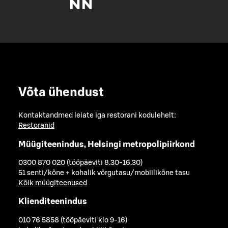
Võta ühendust
Kontaktandmed leiate iga restorani kodulehelt:
Restoranid
Müügiteenindus, Helsingi metropolipiirkond
0300 870 020 (tööpäeviti 8.30-16.30)
51 senti/kõne + kohalik võrgutasu/mobiilikõne tasu
Kõik müügiteenused
Klienditeenindus
010 76 5858 (tööpäeviti klo 9-16)