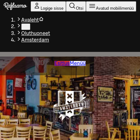
Liigu peamise sisu juurde
Logige sisse
Otsi
Avatud mobiilimenüü
Avaleht
…
Oluthuoneet
Amsterdam
Esitlus
Menüü