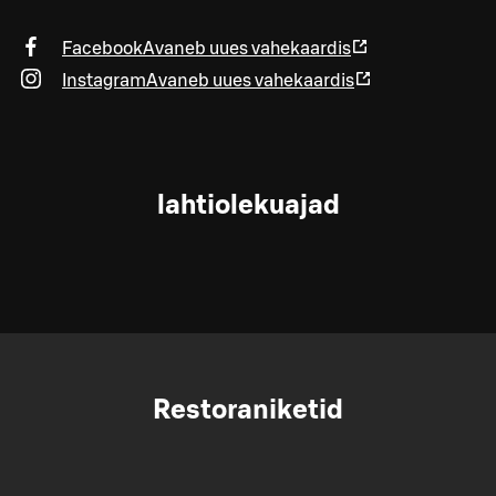
Facebook
Avaneb uues vahekaardis
Instagram
Avaneb uues vahekaardis
lahtiolekuajad
Restoraniketid