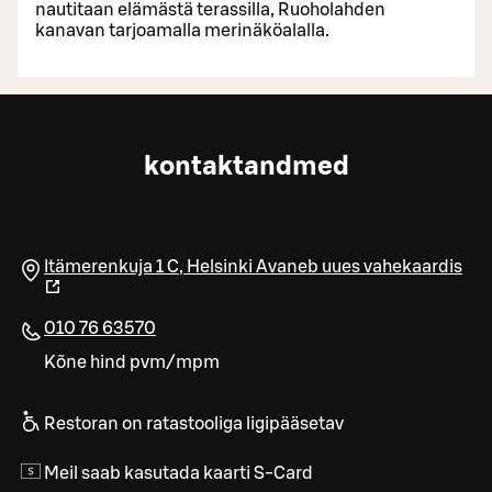
nautitaan elämästä terassilla, Ruoholahden
kanavan tarjoamalla merinäköalalla.
kontaktandmed
Itämerenkuja 1 C
,
Helsinki
Avaneb uues vahekaardis
010 76 63570
Kõne hind pvm/mpm
Restoran on ratastooliga ligipääsetav
Meil saab kasutada kaarti S-Card