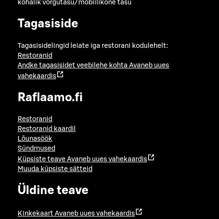
kohalik võrgutasu/mobiilikõne tasu
Tagasiside
Tagasisidelingid leiate iga restorani kodulehelt:
Restoranid
Andke tagasisidet veebilehe kohta
Avaneb uues
vahekaardis
Raflaamo.fi
Restoranid
Restoranid kaardil
Lõunasöök
Sündmused
Küpsiste teave
Avaneb uues vahekaardis
Muuda küpsiste sätteid
Üldine teave
Kinkekaart
Avaneb uues vahekaardis