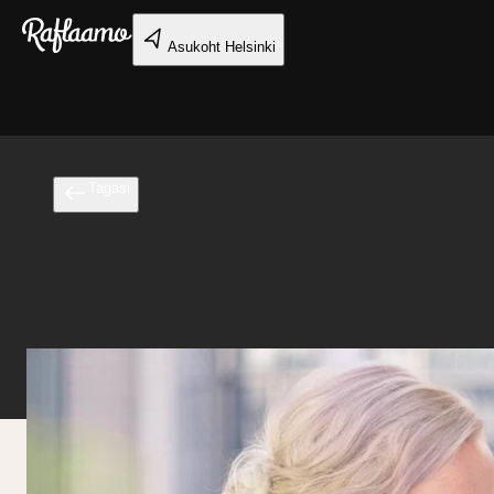
Liigu peamise sisu juurde
Asukoht
Helsinki
Tagasi