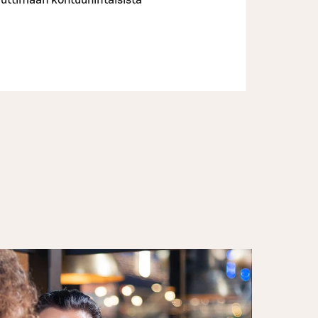
uttimaan kohtuuhintaisista