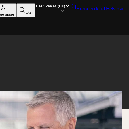
Broneeri laud
Helsinki
Otsi
ige sisse