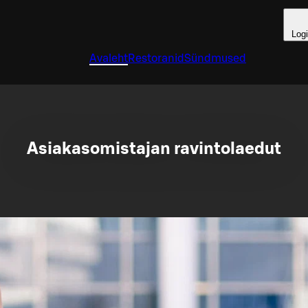
Log
Avaleht
Restoranid
Sündmused
Asiakasomistajan ravintolaedut