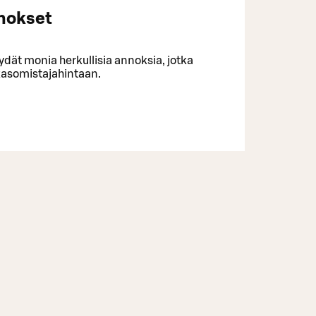
nokset
ydät monia herkullisia annoksia, jotka
akasomistajahintaan.