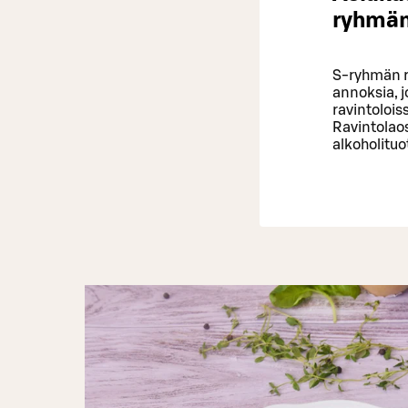
ryhmän
S-ryhmän ra
annoksia, j
ravintolois
Ravintolaos
alkoholituo