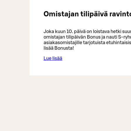
Omistajan tilipäivä ravint
Joka kuun 10. päivä on loistava hetki s
omistajan tilipäivän Bonus ja nauti S-ry
asiakasomistajille tarjotuista etuhintais
lisää Bonusta!
Lue lisää