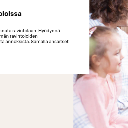
oloissa
uunnata ravintolaan. Hyödynnä
hmän ravintoloiden
ista annoksista. Samalla ansaitset