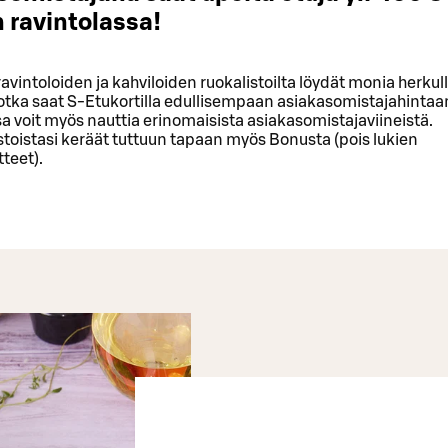
 ravintolassa!
vintoloiden ja kahviloiden ruokalistoilta löydät monia herkull
otka saat S-Etukortilla edullisempaan asiakasomistajahintaa
sa voit myös nauttia erinomaisista asiakasomistajaviineistä.
toistasi keräät tuttuun tapaan myös Bonusta (pois lukien
tteet).