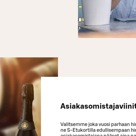
Asiakasomistajaviini
Valitsemme joka vuosi parhaan hin
ne S-Etukortilla edullisempaan h