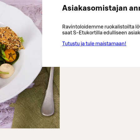
Asiakasomistajan an
Ravintoloidemme ruokalistoilta lö
saat S-Etukortilla edulliseen asi
Tutustu ja tule maistamaan!