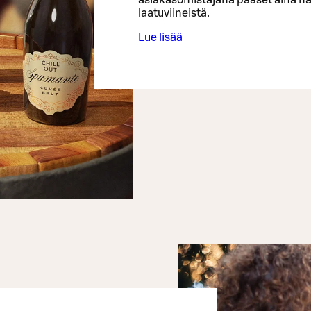
asiakasomistajana pääset aina na
laatuviineistä.
Lue lisää