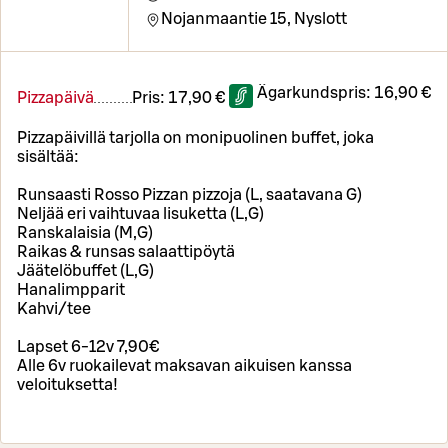
Nojanmaantie 15,
Nyslott
Ägarkundspris:
16,90 €
Pizzapäivä
Pris:
17,90 €
Pizzapäivillä tarjolla on monipuolinen buffet, joka
sisältää:
Runsaasti Rosso Pizzan pizzoja (L, saatavana G)
Neljää eri vaihtuvaa lisuketta (L,G)
Ranskalaisia (M,G)
Raikas & runsas salaattipöytä
Jäätelöbuffet (L,G)
Hanalimpparit
Kahvi/tee
Lapset 6-12v 7,90€
Alle 6v ruokailevat maksavan aikuisen kanssa
veloituksetta!