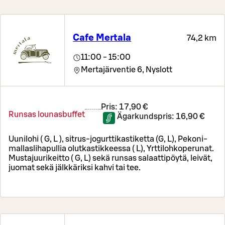
Cafe Mertala
74,2 km
11:00 - 15:00
Mertajärventie 6,
Nyslott
Pris:
17,90 €
Runsas lounasbuffet
Ägarkundspris:
16,90 €
Uunilohi ( G, L ), sitrus-jogurttikastiketta (G, L), Pekoni-
mallaslihapullia olutkastikkeessa ( L), Yrttilohkoperunat.
Mustajuurikeitto ( G, L) sekä runsas salaattipöytä, leivät,
juomat sekä jälkkäriksi kahvi tai tee.