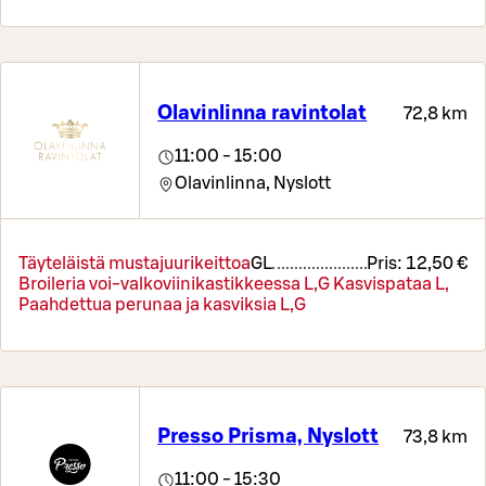
Olavinlinna ravintolat
72,8 km
11:00 - 15:00
Olavinlinna,
Nyslott
Täyteläistä mustajuurikeittoa
G
L
Pris:
12,50 €
Broileria voi-valkoviinikastikkeessa L,G Kasvispataa L,
Paahdettua perunaa ja kasviksia L,G
Presso Prisma, Nyslott
73,8 km
11:00 - 15:30