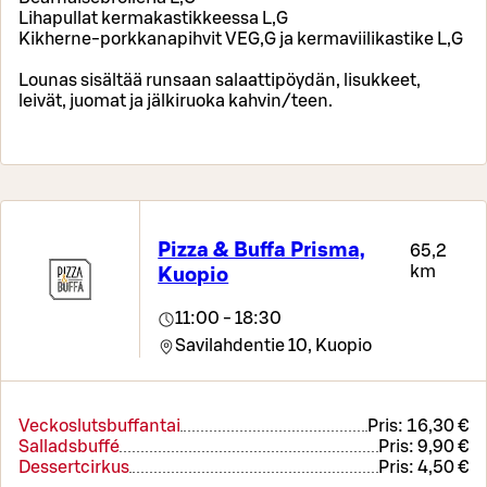
Lihapullat kermakastikkeessa L,G
Kikherne-porkkanapihvit VEG,G ja kermaviilikastike L,G
Lounas sisältää runsaan salaattipöydän, lisukkeet,
leivät, juomat ja jälkiruoka kahvin/teen.
Pizza & Buffa Prisma,
65,2
km
Kuopio
11:00 - 18:30
Savilahdentie 10,
Kuopio
Veckoslutsbuffantai
Pris:
16,30 €
Salladsbuffé
Pris:
9,90 €
Dessertcirkus
Pris:
4,50 €