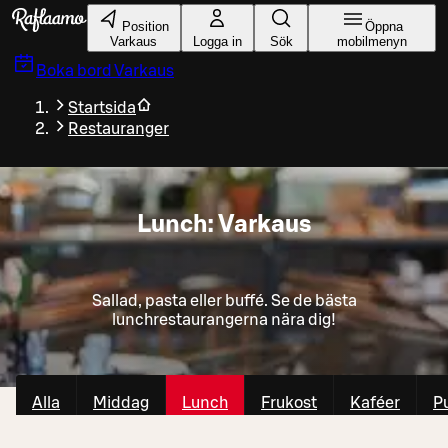
Gå till huvudinnehållet
Position
Öppna
Varkaus
Logga in
Sök
mobilmenyn
Boka bord
Varkaus
Startsida
Restauranger
Lunch: Varkaus
Sallad, pasta eller buffé. Se de bästa
lunchrestaurangerna nära dig!
Alla
Middag
Lunch
Frukost
Kaféer
P