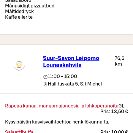
Salladsbord
Mångsidigt pizzautbud
Måltidsdryck
Kaffe eller te
Suur-Savon Leipomo
76,6
km
Lounaskahvila
11:00 - 15:00
Hallituskatu 5,
S:t Michel
Rapeaa kanaa, mangomajoneesia ja lohkoperunoita
G
L
Pris:
13,50 €
Kysy päivän kasvisvaihtoehtoa henkilökunnalta.
Salaattibuffa
Pris:
10,00 €