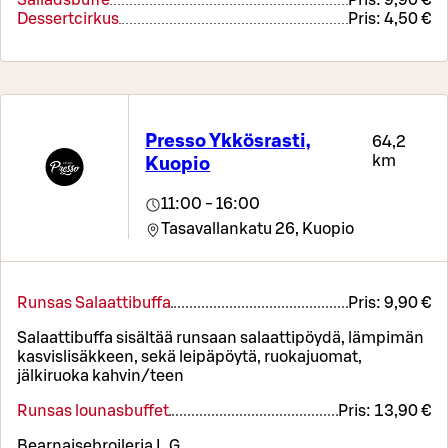
Salladsbuffé
Pris:
9,90 €
Dessertcirkus
Pris:
4,50 €
Presso Ykkösrasti,
64,2
km
Kuopio
11:00 - 16:00
Tasavallankatu 26,
Kuopio
Runsas Salaattibuffa
Pris:
9,90 €
Salaattibuffa sisältää runsaan salaattipöydä, lämpimän
kasvislisäkkeen, sekä leipäpöytä, ruokajuomat,
jälkiruoka kahvin/teen
Runsas lounasbuffet
Pris:
13,90 €
Bearnaisebroileria L,G