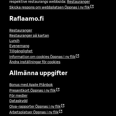
respektive restaurangs webbsida:
Restauranger
Skicka respons om webbplatsen
Öppnas i ny flik
Raflaamo.fi
Restauranger
Restauranger på kartan
Lunch
Evenemang
Tillgänglighet
Information om cookies
Öppnas i ny flik
Ändra inställningar för cookies
Allmänna uppgifter
Bonus med Apple Plånbok
Presentkort
Öppnas i ny flik
För medier
Dataskydd
Oiva-rapporter
Öppnas i ny flik
Arbetsplatser
Öppnas i ny flik