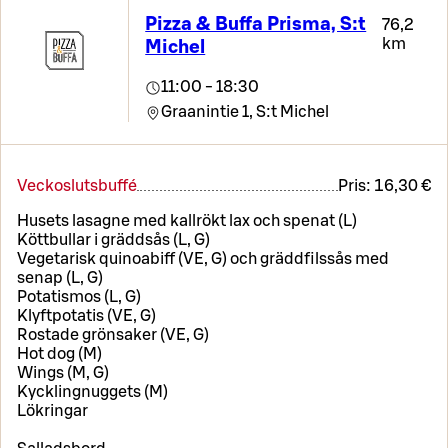
Pizza & Buffa Prisma, S:t
76,2
km
Michel
11:00 - 18:30
Graanintie 1,
S:t Michel
Veckoslutsbuffé
Pris:
16,30 €
Husets lasagne med kallrökt lax och spenat (L)
Köttbullar i gräddsås (L, G)
Vegetarisk quinoabiff (VE, G) och gräddfilssås med
senap (L, G)
Potatismos (L, G)
Klyftpotatis (VE, G)
Rostade grönsaker (VE, G)
Hot dog (M)
Wings (M, G)
Kycklingnuggets (M)
Lökringar