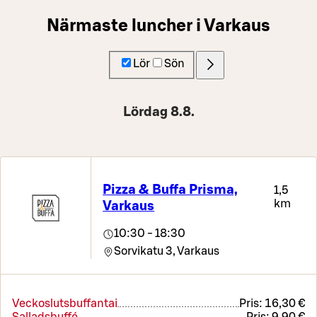
Närmaste luncher i Varkaus
Lör
Sön
Lördag 8.8.
Pizza & Buffa Prisma,
1,5
km
Varkaus
10:30 - 18:30
Sorvikatu 3,
Varkaus
Veckoslutsbuffantai
Pris:
16,30 €