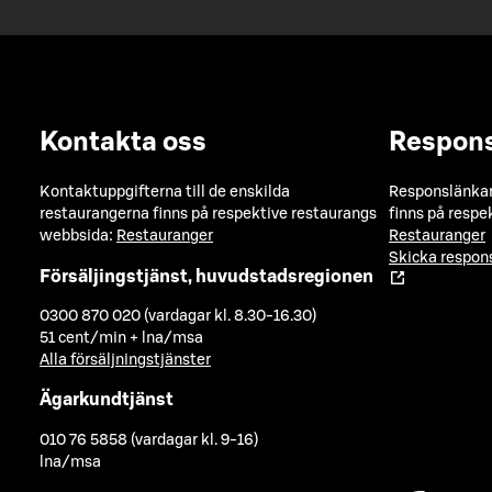
Kontakta oss
Respon
Kontaktuppgifterna till de enskilda
Responslänkarn
restaurangerna finns på respektive restaurangs
finns på respe
webbsida:
Restauranger
Restauranger
Skicka respo
Försäljingstjänst, huvudstadsregionen
0300 870 020 (vardagar kl. 8.30-16.30)
51 cent/min + lna/msa
Alla försäljningstjänster
Ägarkundtjänst
010 76 5858 (vardagar kl. 9-16)
lna/msa