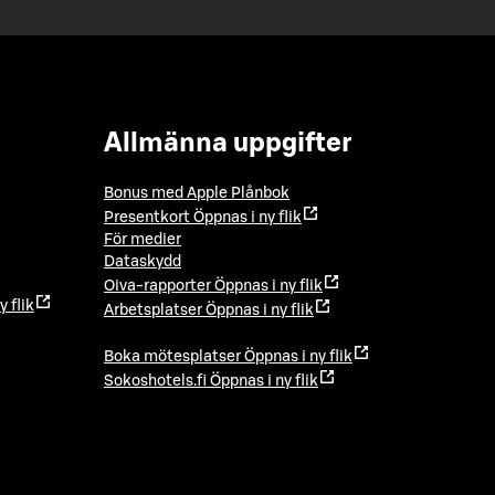
Allmänna uppgifter
Bonus med Apple Plånbok
Presentkort
Öppnas i ny flik
För medier
Dataskydd
Oiva-rapporter
Öppnas i ny flik
y flik
Arbetsplatser
Öppnas i ny flik
Boka mötesplatser
Öppnas i ny flik
Sokoshotels.fi
Öppnas i ny flik