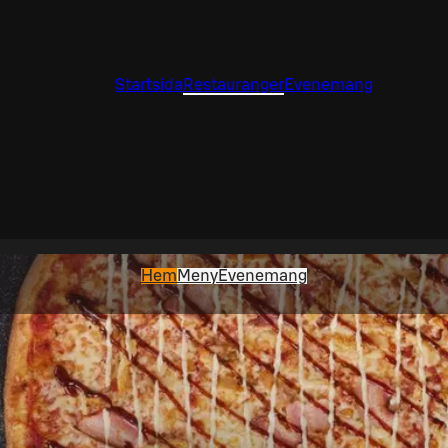
Startsida
Restauranger
Evenemang
Hem
Meny
Evenemang