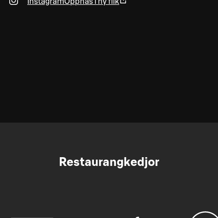
Instagram
Öppnas i ny flik
Restaurangkedjor