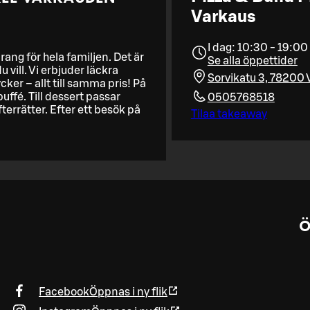
Varkaus
I dag: 10:30 - 19:00
rang för hela familjen. Det är
Se alla öppettider
vill. Vi erbjuder läckra
Sorvikatu 3, 78200 
cker – allt till samma pris! På
uffé. Till dessert passar
0505768518
errätter. Efter ett besök på
Tilaa takeaway
Ö
Facebook
Öppnas i ny flik