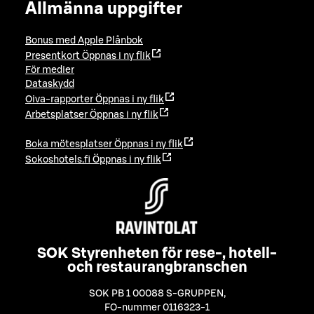
Allmänna uppgifter
Bonus med Apple Plånbok
Presentkort
Öppnas i ny flik
För medier
Dataskydd
Oiva-rapporter
Öppnas i ny flik
Arbetsplatser
Öppnas i ny flik
Boka mötesplatser
Öppnas i ny flik
Sokoshotels.fi
Öppnas i ny flik
SOK Styrenheten för rese-, hotell-
och restaurangbranschen
SOK PB 1 00088 S-GRUPPEN
,
FO-nummer 0116323-1