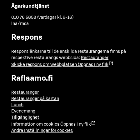
Ägarkundtjänst
010 76 5858 (vardagar kl. 9-16)
lna/msa
Respons
Responslänkarna till de enskilda restaurangerna finns på
respektive restaurangs webbsida:
Restauranger
Skicka respons om webbplatsen
Öppnas i ny flik
Raflaamo.fi
Restauranger
Restauranger på kartan
Lunch
Evenemang
Tillgänglighet
Information om cookies
Öppnas i ny flik
Ändra inställningar för cookies