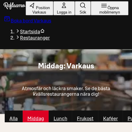
Gå till huvudinnehållet
Position
Öppna
Varkaus
Logga in
Sök
mobilmenyn
Boka bord
Varkaus
Startsida
Restauranger
Middag: Varkaus
Atmosfär och läckra smaker. Se de bästa
kvällsrestaurangerna nära dig!
Alla
Middag
Lunch
Frukost
Kaféer
P