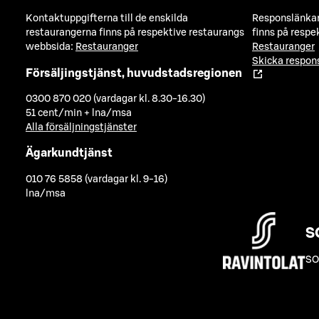
Kontaktuppgifterna till de enskilda
Responslänkarn
restaurangerna finns på respektive restaurangs
finns på respe
webbsida:
Restauranger
Restauranger
Skicka respo
Försäljingstjänst, huvudstadsregionen
0300 870 020 (vardagar kl. 8.30-16.30)
51 cent/min + lna/msa
Alla försäljningstjänster
Ägarkundtjänst
010 76 5858 (vardagar kl. 9-16)
lna/msa
S
SO