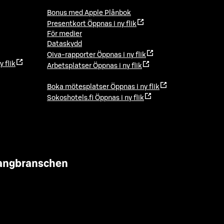
Bonus med Apple Plånbok
Presentkort
Öppnas i ny flik
För medier
Dataskydd
Oiva-rapporter
Öppnas i ny flik
y flik
Arbetsplatser
Öppnas i ny flik
Boka mötesplatser
Öppnas i ny flik
Sokoshotels.fi
Öppnas i ny flik
urangbranschen