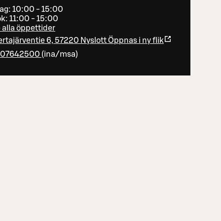
dag: 10:00 - 15:00
k: 11:00 - 15:00
 alla öppettider
rtajärventie 6, 57220 Nyslott
Öppnas i ny flik
107642500
(
ina/msa
)