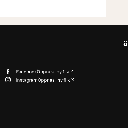
ö
Facebook
Öppnas i ny flik
Instagram
Öppnas i ny flik