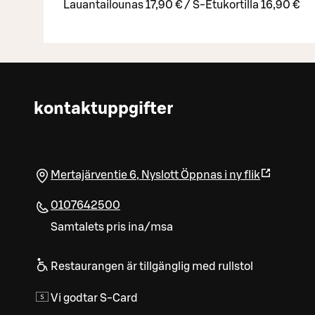
Lauantailounas 17,90 € / S-Etukortilla 16,90 €
kontaktuppgifter
Mertajärventie 6
,
Nyslott
Öppnas i ny flik
0107642500
Samtalets pris ina/msa
Restaurangen är tillgänglig med rullstol
Vi godtar S-Card