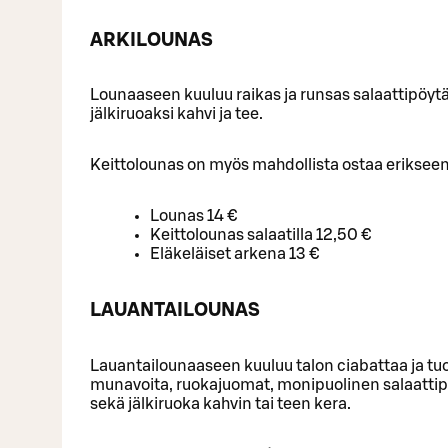
ARKILOUNAS
Lounaaseen kuuluu raikas ja runsas salaattipöytä,
jälkiruoaksi kahvi ja tee.
Keittolounas on myös mahdollista ostaa erikseen,
Lounas 14 €
Keittolounas salaatilla 12,50 €
Eläkeläiset arkena 13 €
LAUANTAILOUNAS
Lauantailounaaseen kuuluu talon ciabattaa ja tuor
munavoita, ruokajuomat, monipuolinen salaattip
sekä jälkiruoka kahvin tai teen kera.