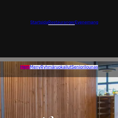
Startsida
Restauranger
Evenemang
Hem
Meny
Ryhmäruokailut
Seniorilounas