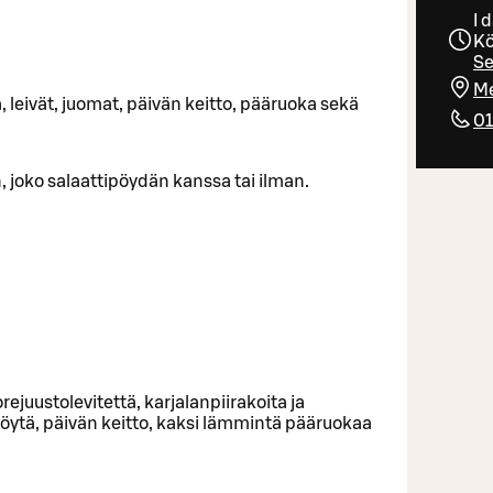
I 
Kö
Se
Me
 leivät, juomat, päivän keitto, pääruoka sekä
0
 joko salaattipöydän kanssa tai ilman.
ejuustolevitettä, karjalanpiirakoita ja
öytä, päivän keitto, kaksi lämmintä pääruokaa