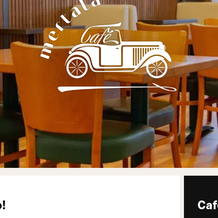
o!
Caf