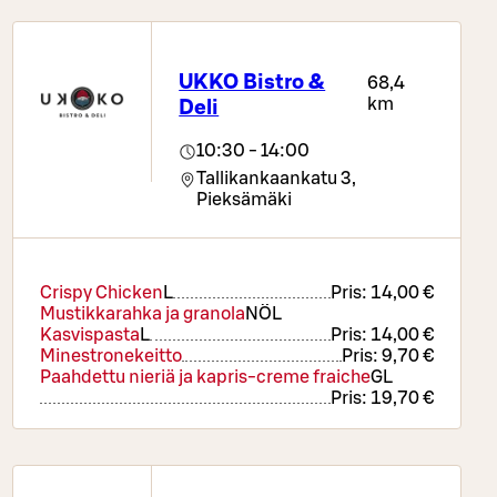
UKKO Bistro &
68,4
km
Deli
10:30 - 14:00
Tallikankaankatu 3,
Pieksämäki
Crispy Chicken
L
Pris:
14,00 €
Mustikkarahka ja granola
NÖ
L
Kasvispasta
L
Pris:
14,00 €
Minestronekeitto
Pris:
9,70 €
Paahdettu nieriä ja kapris-creme fraiche
G
L
Pris:
19,70 €