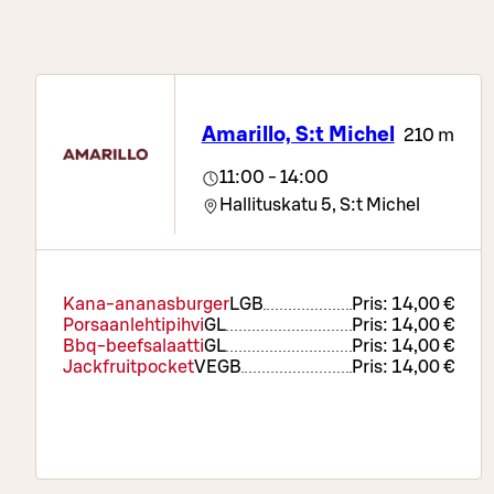
Amarillo, S:t Michel
210 m
11:00 - 14:00
Hallituskatu 5,
S:t Michel
Kana-ananasburger
L
GB
Pris:
14,00 €
Porsaanlehtipihvi
G
L
Pris:
14,00 €
Bbq-beefsalaatti
G
L
Pris:
14,00 €
Jackfruitpocket
VE
GB
Pris:
14,00 €