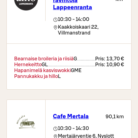
ravintola
Lappeenranta
10:30 - 14:00
Kaakkoiskaari 22,
Villmanstrand
Bearnaise broileria ja riisiä
G
Pris:
13,70 €
Hernekeitto
G
L
Pris:
10,90 €
Hapanimelä kasviswokki
G
M
E
Pannukakku ja hillo
L
Cafe Mertala
90,1 km
10:30 - 14:30
Mertajärventie 6,
Nyslott