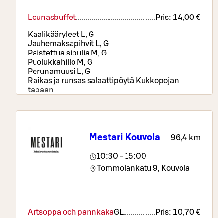
Lounasbuffet
Pris:
14,00 €
Kaalikääryleet L, G
Jauhemaksapihvit L, G
Paistettua sipulia M, G
Puolukkahillo M, G
Perunamuusi L, G
Raikas ja runsas salaattipöytä Kukkopojan
tapaan
Ruokajuomat
Mestari Kouvola
96,4 km
10:30 - 15:00
Tommolankatu 9,
Kouvola
Ärtsoppa och pannkaka
G
L
Pris:
10,70 €