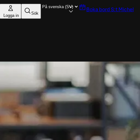
Boka bord
S:t Michel
Sök
Logga in