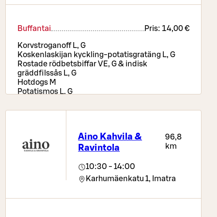
Buffantai
Pris:
14,00 €
Korvstroganoff L, G
Koskenlaskijan kyckling-potatisgratäng L, G
Rostade rödbetsbiffar VE, G & indisk
gräddfilssås L, G
Hotdogs M
Potatismos L, G
Ris VE, G
Rostade rotfrukter VE, G
Pizzabord, sallads- och brödbuffé, drycker samt
kaffe eller te
Aino Kahvila &
96,8
km
Ravintola
10:30 - 14:00
Karhumäenkatu 1,
Imatra