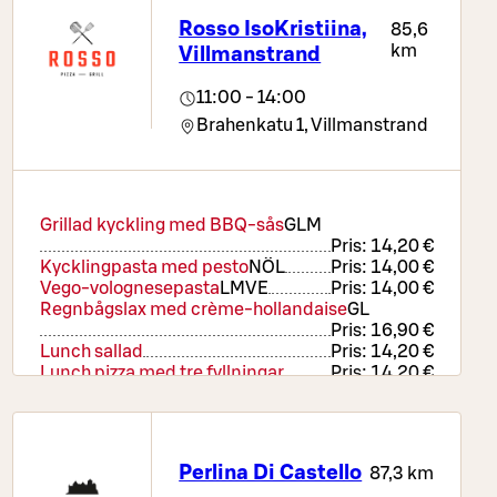
Rosso IsoKristiina,
85,6
km
Villmanstrand
11:00 - 14:00
Brahenkatu 1,
Villmanstrand
Grillad kyckling med BBQ-sås
G
L
M
Pris:
14,20 €
Kycklingpasta med pesto
NÖ
L
Pris:
14,00 €
Vego-volognesepasta
L
M
VE
Pris:
14,00 €
Regnbågslax med crème-hollandaise
G
L
Pris:
16,90 €
Lunch sallad
Pris:
14,20 €
Lunch pizza med tre fyllningar
Pris:
14,20 €
Perlina Di Castello
87,3 km