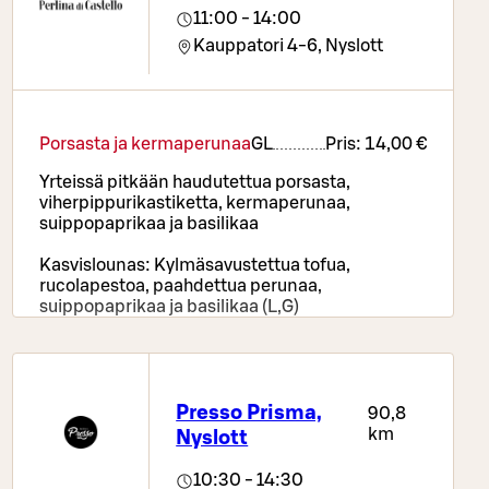
11:00 - 14:00
Kauppatori 4-6,
Nyslott
Porsasta ja kermaperunaa
G
L
Pris:
14,00 €
Yrteissä pitkään haudutettua porsasta,
viherpippurikastiketta, kermaperunaa,
suippopaprikaa ja basilikaa
Kasvislounas: Kylmäsavustettua tofua,
rucolapestoa, paahdettua perunaa,
suippopaprikaa ja basilikaa (L,G)
Lounaspizza
L
Pris:
15,00 €
Spianata -salamia, chili-ananashilloa,
tomaattikastiketta, mozzarellaa ja rucolaa
Presso Prisma,
90,8
km
Nyslott
Voimme valmistaa lounaspizzan myös
gluteenittomana
10:30 - 14:30