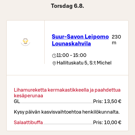
Torsdag 6.8.
Suur-Savon Leipomo
230
m
Lounaskahvila
11:00 - 15:00
Hallituskatu 5,
S:t Michel
Lihamureketta kermakastikkeella ja paahdettua
kesäperunaa
G
L
Pris:
13,50 €
Kysy päivän kasvisvaihtoehtoa henkilökunnalta.
Salaattibuffa
Pris:
10,00 €
Salaattibuffassa vaihtuvat täytteet, joista voit