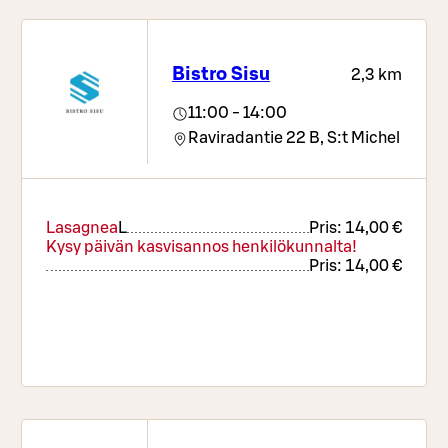
valita oman makusi mukaan. Salaattibuffa
sisältää salaatin, leivät ja jälkkärin kahveineen.
Bistro Sisu
2,3 km
11:00 - 14:00
Raviradantie 22 B,
S:t Michel
Lasagnea
L
Pris:
14,00 €
Kysy päivän kasvisannos henkilökunnalta!
Pris:
14,00 €