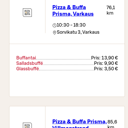
kaffe eller te
Pizza & Buffa
76,1
km
Prisma, Varkaus
10:30 - 18:30
Sorvikatu 3,
Varkaus
Buffantai
Pris:
13,90 €
Salladsbuffé
Pris:
9,90 €
Glassbuffé
Pris:
3,50 €
Pizza & Buffa Prisma,
85,6
km