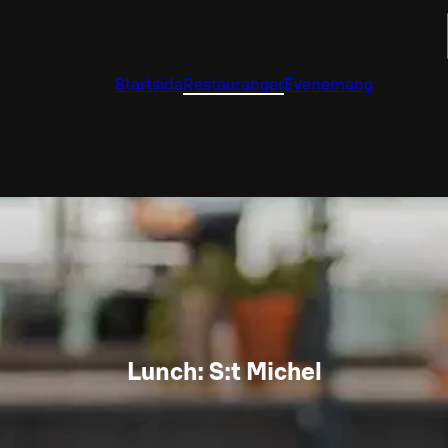
Startsida
Restauranger
Evenemang
Lunch: S:t Michel