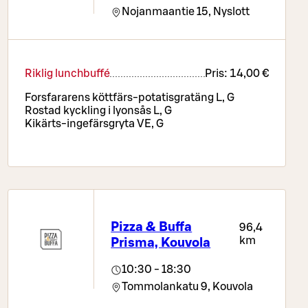
Nojanmaantie 15,
Nyslott
Riklig lunchbuffé
Pris:
14,00 €
Forsfararens köttfärs-potatisgratäng L, G
Rostad kyckling i lyonsås L, G
Kikärts-ingefärsgryta VE, G
Pizza & Buffa
96,4
km
Prisma, Kouvola
10:30 - 18:30
Tommolankatu 9,
Kouvola