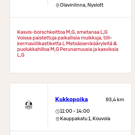
Olavinlinna,
Nyslott
Kasvis-borschkeittoa M,G, smetanaa L,G
Voissa paistettuja paikallisia muikkuja, tilli-
kermaviilikastiketta L Metsäsienikääryleitä &
puolukkahilloa M,G Perunamuusia ja kasviksia
L,G
Kukkopoika
93,4 km
11:00 - 14:00
Kauppakatu 1,
Kouvola