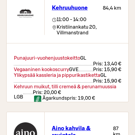
Kehruuhuone
84,4 km
11:00 - 14:00
Kristiinankatu 20,
Villmanstrand
Punajuuri-vuohenjuustokeitto
G
L
Pris:
13,40 €
Vegaaninen kookoscurry
G
VE
Pris:
15,90 €
Ylikypsää kassleria ja pippurikastiketta
G
L
Pris:
15,90 €
Kehruun muikut, tilli cremeä & perunamuussia
Pris:
20,00 €
L
GB
Ägarkundspris:
19,00 €
Lasten lihapullat ja muussi
G
L
Ägarkundspris:
10,50 €
Pris:
11,50 €
Aino kahvila &
87
km