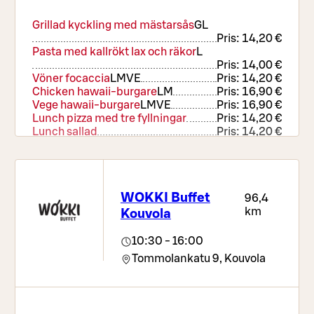
Grillad kyckling med mästarsås
G
L
Pris:
14,20 €
Pasta med kallrökt lax och räkor
L
Pris:
14,00 €
Vöner focaccia
L
M
VE
Pris:
14,20 €
Chicken hawaii-burgare
L
M
Pris:
16,90 €
Vege hawaii-burgare
L
M
VE
Pris:
16,90 €
Lunch pizza med tre fyllningar
Pris:
14,20 €
Lunch sallad
Pris:
14,20 €
WOKKI Buffet
96,4
km
Kouvola
10:30 - 16:00
Tommolankatu 9,
Kouvola