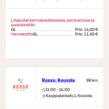
Lihapullat kermakastikkeessa, perunamuusi ja
puolukkahillo
G
L
Pris:
14,00 €
Hernekeitto
G
L
Pris:
11,00 €
Rosso, Kouvola
96 km
11:00 - 14:00
Kauppalankatu 1,
Kouvola