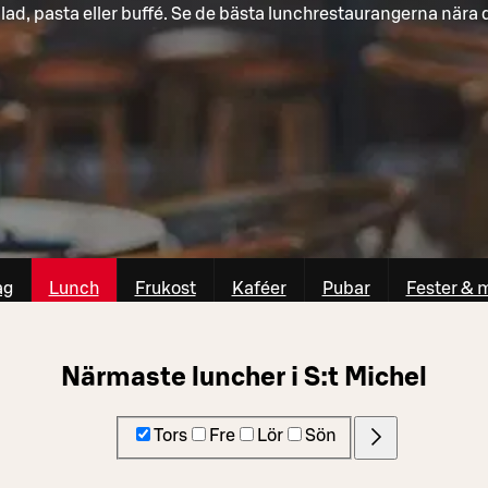
lad, pasta eller buffé. Se de bästa lunchrestaurangerna nära 
ag
Lunch
Frukost
Kaféer
Pubar
Fester & 
Närmaste luncher i S:t Michel
Tors
Fre
Lör
Sön