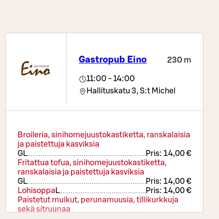
Gastropub Eino
230 m
11:00 - 14:00
Hallituskatu 3,
S:t Michel
Broileria, sinihomejuustokastiketta, ranskalaisia
ja paistettuja kasviksia
G
L
Pris:
14,00 €
Fritattua tofua, sinihomejuustokastiketta,
ranskalaisia ja paistettuja kasviksia
G
L
Pris:
14,00 €
Lohisoppa
L
Pris:
14,00 €
Paistetut muikut, perunamuusia, tillikurkkuja
sekä sitruunaa
L
Pris:
19,50 €