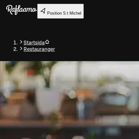
Gå till huvudinnehållet
Position
S:t Michel
Startsida
Restauranger