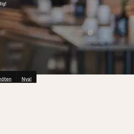
dig!
möten
Nya!