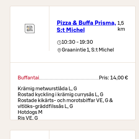
Pizza & Buffa Prisma,
1,5
km
S:t Michel
10:30 - 19:30
Graanintie 1,
S:t Michel
Buffantai
Pris:
14,00 €
Krämig metwurstlåda L, G
Rostad kyckling i krämig currysås L, G
Rostade kikärts- och morotsbiffar VE, G &
vitlöks-gräddfilssås L, G
Hotdogs M
Ris VE, G
Vitlöksklyftkartofflar VE, G
Rostade rotfrukter VE, G
Pizzabord, sallads- och brödbuffé, drycker samt