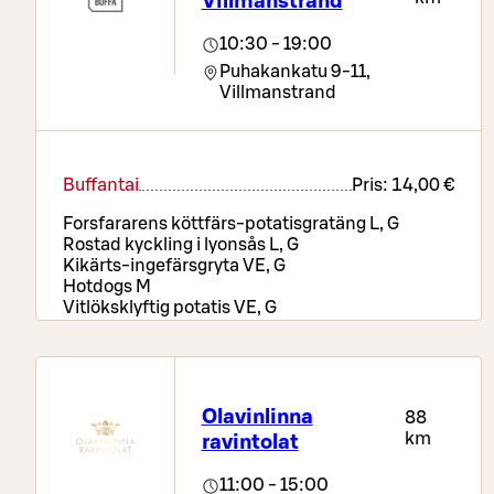
Villmanstrand
10:30 - 19:00
Puhakankatu 9-11,
Villmanstrand
Buffantai
Pris:
14,00 €
Forsfararens köttfärs-potatisgratäng L, G
Rostad kyckling i lyonsås L, G
Kikärts-ingefärsgryta VE, G
Hotdogs M
Vitlöksklyftig potatis VE, G
Ris VE, G
Texmex-grönsaker VE, G
Pizzabord, sallads- och brödbuffé, drycker samt
kaffe eller te
Olavinlinna
88
km
ravintolat
11:00 - 15:00