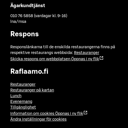
Ägarkundtjänst
010 76 5858 (vardagar kl. 9-16)
lna/msa
Respons
Responslänkarna till de enskilda restaurangerna finns på
respektive restaurangs webbsida:
Restauranger
Skicka respons om webbplatsen
Öppnas i ny flik
Raflaamo.fi
Restauranger
Restauranger på kartan
Lunch
Evenemang
Tillgänglighet
Information om cookies
Öppnas i ny flik
Ändra inställningar för cookies