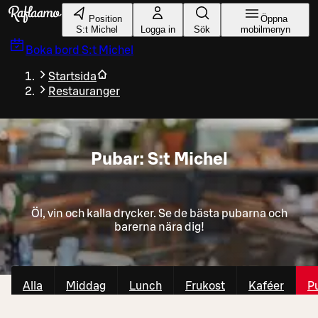
Gå till huvudinnehållet
Position
Öppna
S:t Michel
Logga in
Sök
mobilmenyn
Boka bord
S:t Michel
Startsida
Restauranger
Pubar: S:t Michel
Öl, vin och kalla drycker. Se de bästa pubarna och
barerna nära dig!
Alla
Middag
Lunch
Frukost
Kaféer
P