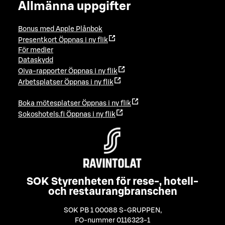
Allmänna uppgifter
Bonus med Apple Plånbok
Presentkort
Öppnas i ny flik
För medier
Dataskydd
Oiva-rapporter
Öppnas i ny flik
Arbetsplatser
Öppnas i ny flik
Boka mötesplatser
Öppnas i ny flik
Sokoshotels.fi
Öppnas i ny flik
SOK Styrenheten för rese-, hotell-
och restaurangbranschen
SOK PB 1 00088 S-GRUPPEN
,
FO-nummer 0116323-1