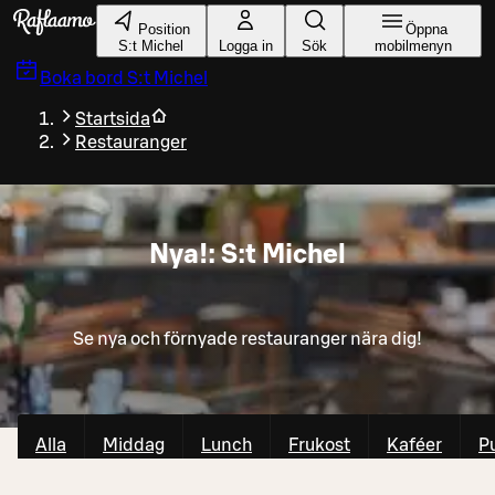
Gå till huvudinnehållet
Position
Öppna
S:t Michel
Logga in
Sök
mobilmenyn
Boka bord
S:t Michel
Startsida
Restauranger
Nya!: S:t Michel
Se nya och förnyade restauranger nära dig!
Alla
Middag
Lunch
Frukost
Kaféer
P