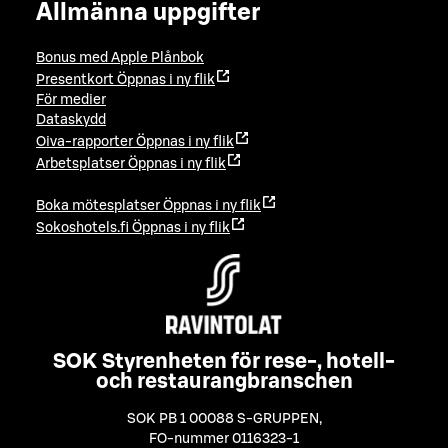
Allmänna uppgifter
Bonus med Apple Plånbok
Presentkort
Öppnas i ny flik
För medier
Dataskydd
Oiva-rapporter
Öppnas i ny flik
Arbetsplatser
Öppnas i ny flik
Boka mötesplatser
Öppnas i ny flik
Sokoshotels.fi
Öppnas i ny flik
SOK Styrenheten för rese-, hotell-
och restaurangbranschen
SOK PB 1 00088 S-GRUPPEN
,
FO-nummer 0116323-1