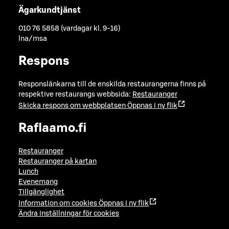
Ägarkundtjänst
010 76 5858 (vardagar kl. 9-16)
lna/msa
Respons
Responslänkarna till de enskilda restaurangerna finns på
respektive restaurangs webbsida:
Restauranger
Skicka respons om webbplatsen
Öppnas i ny flik
Raflaamo.fi
Restauranger
Restauranger på kartan
Lunch
Evenemang
Tillgänglighet
Information om cookies
Öppnas i ny flik
Ändra inställningar för cookies