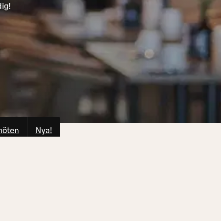
dig!
möten
Nya!