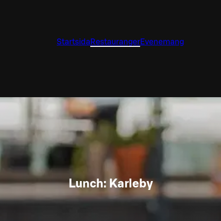
Startsida
Restauranger
Evenemang
Lunch: Karleby