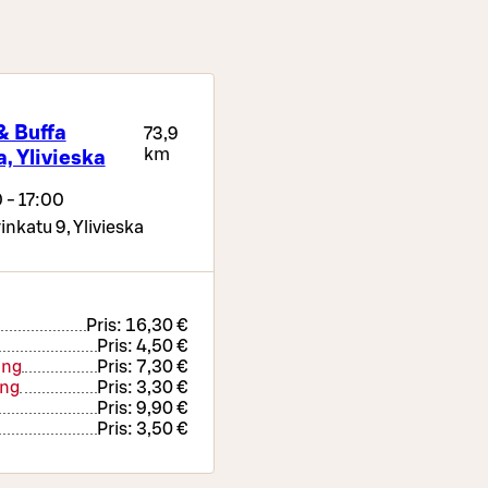
& Buffa
73,9
km
, Ylivieska
 - 17:00
inkatu 9,
Ylivieska
Pris:
16,30 €
Pris:
4,50 €
ing
Pris:
7,30 €
ing
Pris:
3,30 €
Pris:
9,90 €
Pris:
3,50 €