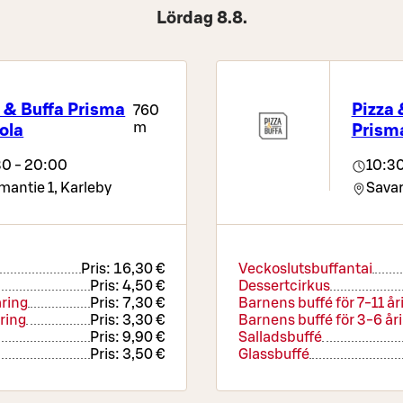
Lördag 8.8.
 & Buffa Prisma
Pizza 
760
m
ola
Prisma
30 - 20:00
10:30
mantie 1,
Karleby
Savar
Pris:
16,30 €
Veckoslutsbuffantai
Pris:
4,50 €
Dessertcirkus
åring
Pris:
7,30 €
Barnens buffé för 7-11 år
ring
Pris:
3,30 €
Barnens buffé för 3-6 år
Pris:
9,90 €
Salladsbuffé
Pris:
3,50 €
Glassbuffé