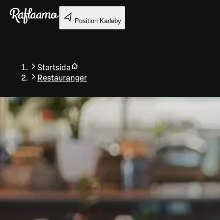
Gå till huvudinnehållet
Position
Karleby
Startsida
Restauranger