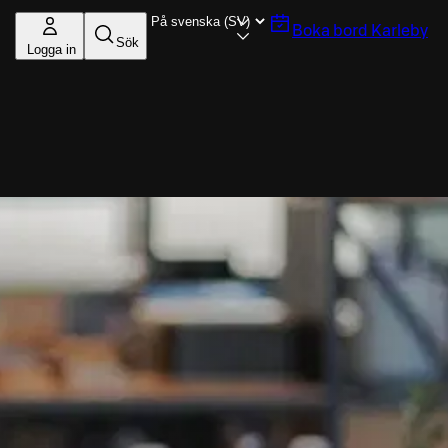
Boka bord
Karleby
Sök
Logga in