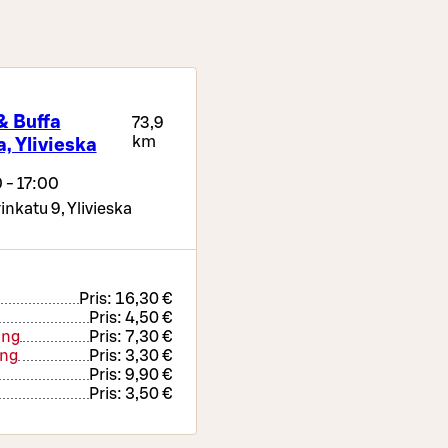
& Buffa
73,9
km
, Ylivieska
 - 17:00
inkatu 9,
Ylivieska
Pris:
16,30 €
Pris:
4,50 €
ing
Pris:
7,30 €
ing
Pris:
3,30 €
Pris:
9,90 €
Pris:
3,50 €