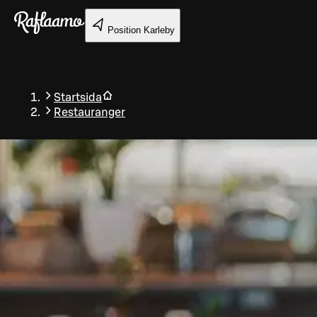
Gå till huvudinnehållet
Position
Karleby
Startsida
Restauranger