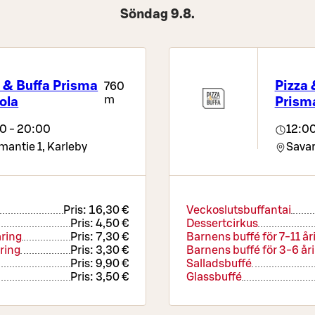
Söndag 9.8.
 & Buffa Prisma
Pizza 
760
m
ola
Prisma
00 - 20:00
12:00
mantie 1,
Karleby
Savar
Pris:
16,30 €
Veckoslutsbuffantai
Pris:
4,50 €
Dessertcirkus
åring
Pris:
7,30 €
Barnens buffé för 7-11 år
ring
Pris:
3,30 €
Barnens buffé för 3-6 år
Pris:
9,90 €
Salladsbuffé
Pris:
3,50 €
Glassbuffé