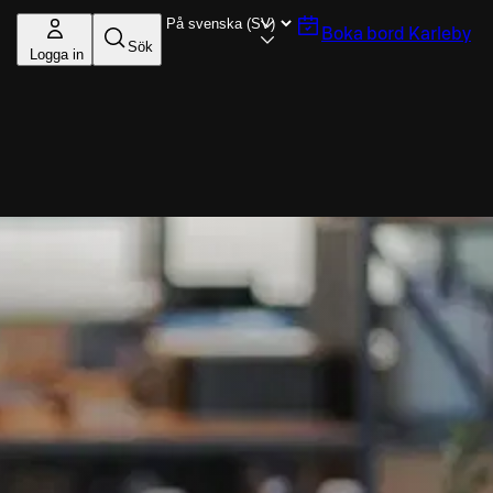
Boka bord
Karleby
Sök
Logga in