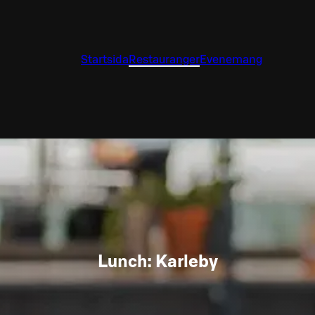
Startsida
Restauranger
Evenemang
Lunch: Karleby