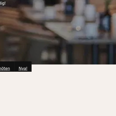
dig!
möten
Nya!