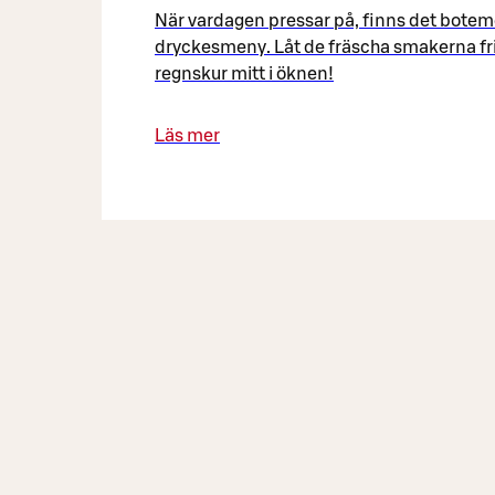
När vardagen pressar på, finns det botem
dryckesmeny. Låt de fräscha smakerna fr
regnskur mitt i öknen!
Läs mer