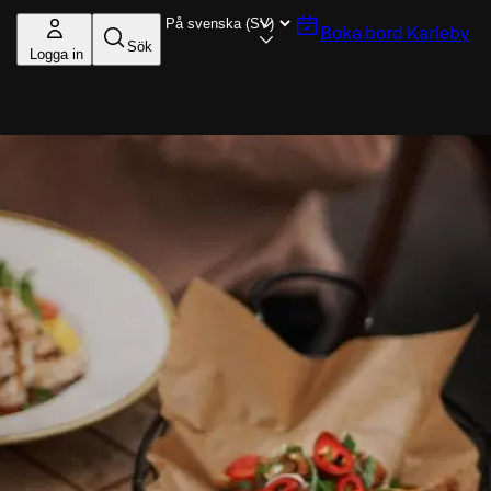
Boka bord
Karleby
Sök
Logga in