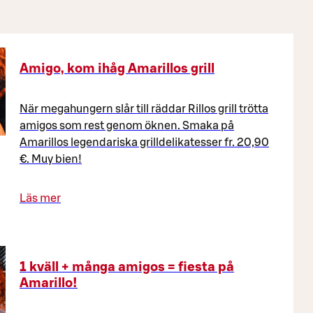
Amigo, kom ihåg Amarillos grill
När megahungern slår till räddar Rillos grill trötta
amigos som rest genom öknen. Smaka på
Amarillos legendariska grilldelikatesser fr. 20,90
€. Muy bien!
Läs mer
1 kväll + många amigos = fiesta på
Amarillo!