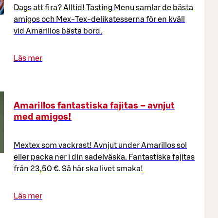
Dags att fira? Alltid! Tasting Menu samlar de bästa
amigos och Mex-Tex-delikatesserna för en kväll
vid Amarillos bästa bord.
Läs mer
Amarillos fantastiska fajitas – avnjut
med amigos!
Mextex som vackrast! Avnjut under Amarillos sol
eller packa ner i din sadelväska. Fantastiska fajitas
från 23,50 €. Så här ska livet smaka!
Läs mer