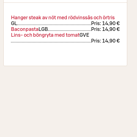
Hanger steak av nöt med rödvinssås och örtris
G
L
Pris:
14,90 €
Baconpasta
L
GB
Pris:
14,90 €
Lins- och böngryta med tomat
G
VE
Pris:
14,90 €