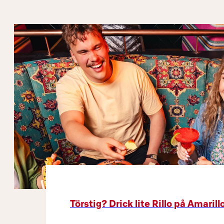
Törstig? Drick lite Rillo på Amarill