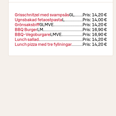
Grisschnitzel med svampsås
G
L
Pris:
14,20 €
Ugnsbakad fetaostpasta
L
Pris:
14,00 €
Grönsaksbiff
G
L
M
VE
Pris:
14,20 €
BBQ Burger
L
M
Pris:
16,90 €
BBQ-Vegoburgare
L
M
VE
Pris:
16,90 €
Lunch sallad
Pris:
14,20 €
Lunch pizza med tre fyllningar
Pris:
14,20 €