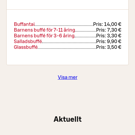
Buffantai
Pris:
14,00 €
Barnens buffé för 7-11 åring
Pris:
7,30 €
Barnens buffé för 3-6 åring
Pris:
3,30 €
Salladsbuffé
Pris:
9,90 €
Glassbuffé
Pris:
3,50 €
Visa mer
Aktuellt