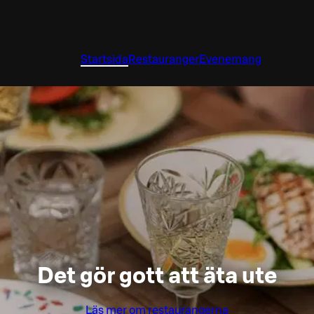
Startsida
Restauranger
Evenemang
Det gör gott att äta ute
Läs mer om restaurangerna