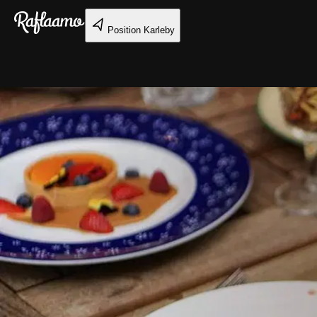
Gå till huvudinnehållet
Position
Karleby