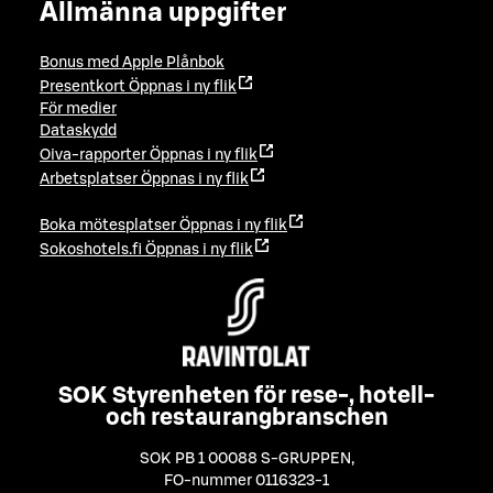
Allmänna uppgifter
Bonus med Apple Plånbok
Presentkort
Öppnas i ny flik
För medier
Dataskydd
Oiva-rapporter
Öppnas i ny flik
Arbetsplatser
Öppnas i ny flik
Boka mötesplatser
Öppnas i ny flik
Sokoshotels.fi
Öppnas i ny flik
SOK Styrenheten för rese-, hotell-
och restaurangbranschen
SOK PB 1 00088 S-GRUPPEN
,
FO-nummer 0116323-1