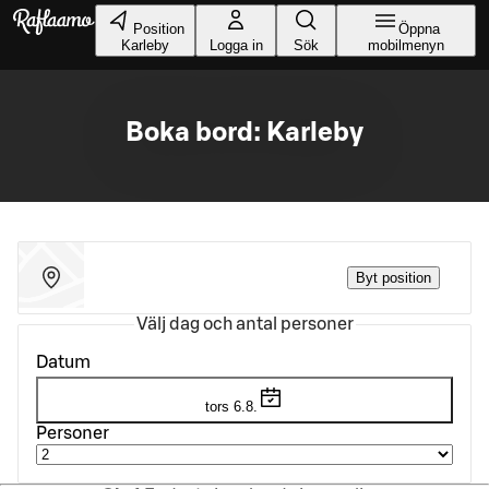
Gå till huvudinnehållet
Position
Öppna
Karleby
Logga in
Sök
mobilmenyn
Boka bord: Karleby
Byt position
Välj dag och antal personer
Datum
tors 6.8.
Personer