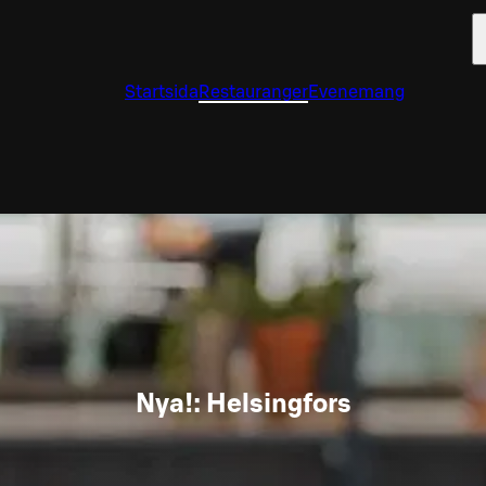
Startsida
Restauranger
Evenemang
Nya!: Helsingfors