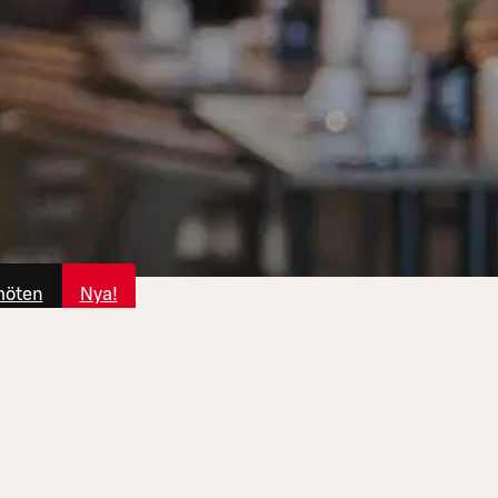
möten
Nya!