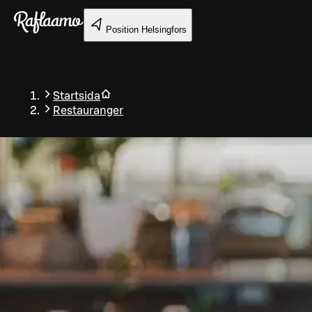
Gå till huvudinnehållet
Position
Helsingfors
Startsida
Restauranger