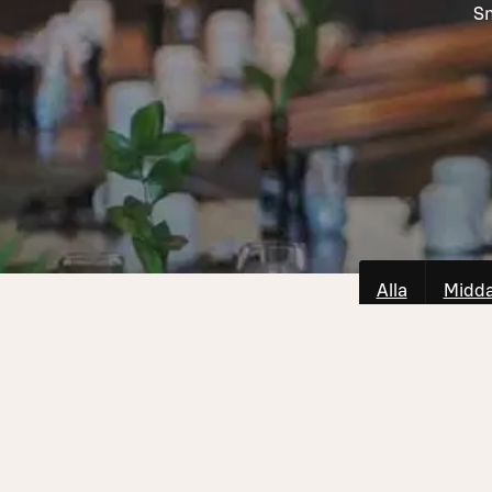
Sn
Alla
Midd