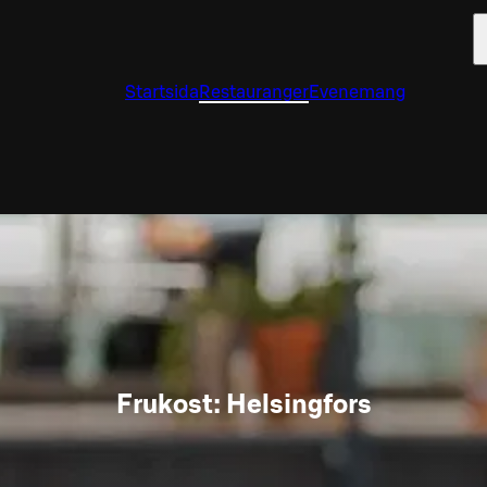
Startsida
Restauranger
Evenemang
Frukost: Helsingfors