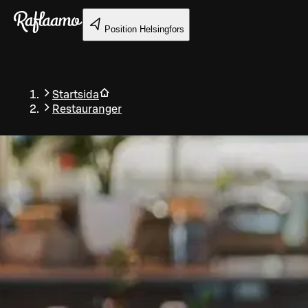
Gå till huvudinnehållet
Position
Helsingfors
Startsida
Restauranger