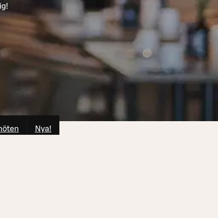
ig!
möten
Nya!