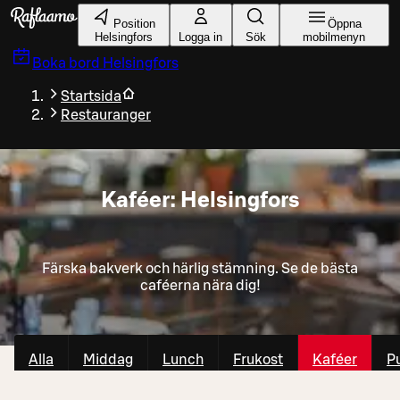
Gå till huvudinnehållet
Position
Öppna
Helsingfors
Logga in
Sök
mobilmenyn
Boka bord
Helsingfors
Startsida
Restauranger
Kaféer: Helsingfors
Färska bakverk och härlig stämning. Se de bästa
caféerna nära dig!
Alla
Middag
Lunch
Frukost
Kaféer
P