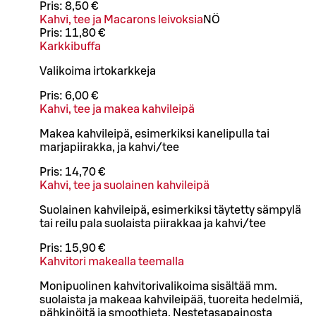
Pris:
8,50 €
Kahvi, tee ja Macarons leivoksia
NÖ
Pris:
11,80 €
Karkkibuffa
Valikoima irtokarkkeja
Pris:
6,00 €
Kahvi, tee ja makea kahvileipä
Makea kahvileipä, esimerkiksi kanelipulla tai
marjapiirakka, ja kahvi/tee
Pris:
14,70 €
Kahvi, tee ja suolainen kahvileipä
Suolainen kahvileipä, esimerkiksi täytetty sämpylä
tai reilu pala suolaista piirakkaa ja kahvi/tee
Pris:
15,90 €
Kahvitori makealla teemalla
Monipuolinen kahvitorivalikoima sisältää mm.
suolaista ja makeaa kahvileipää, tuoreita hedelmiä,
pähkinöitä ja smoothieta. Nestetasapainosta