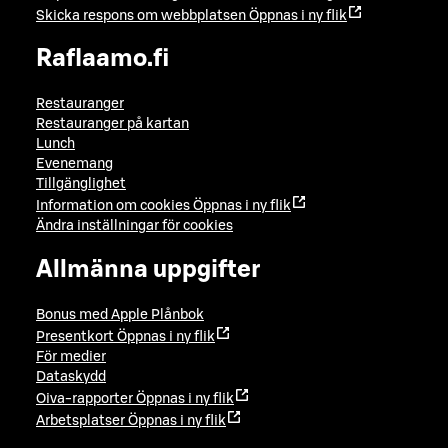
Skicka respons om webbplatsen
Öppnas i ny flik
Raflaamo.fi
Restauranger
Restauranger på kartan
Lunch
Evenemang
Tillgänglighet
Information om cookies
Öppnas i ny flik
Ändra inställningar för cookies
Allmänna uppgifter
Bonus med Apple Plånbok
Presentkort
Öppnas i ny flik
För medier
Dataskydd
Oiva-rapporter
Öppnas i ny flik
Arbetsplatser
Öppnas i ny flik