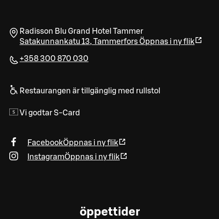
Radisson Blu Grand Hotel Tammer
Satakunnankatu 13
,
Tammerfors
Öppnas i ny flik
+358 300 870 030
Restaurangen är tillgänglig med rullstol
Vi godtar S-Card
Facebook
Öppnas i ny flik
Instagram
Öppnas i ny flik
öppettider