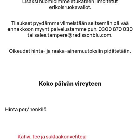
Lisäksi huomioimme etukäteen ilmoitetut
erikoisruokavaliot.
Tilaukset pyydämme viimeistään seitsemän päivää
ennakkoon myyntipalvelustamme puh. 0300 870 030
tai sales.tampere@radissonblu.com.
Oikeudet hinta- ja raaka-ainemuutoksiin pidätetään.
Koko päivän vireyteen
Hinta per/henkilö.
Kahvi, tee ja suklaakonvehteja