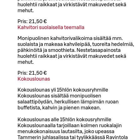
huolehtii raikkaat ja virkistävät makuvedet sekä
mehut.
Pris:
21,50 €
Kahvitori suolaisella teemalla
Monipuolinen kahvitorivalikoima sisältää mm.
suolaista ja makeaa kahvileipää, tuoreita hedelmiä,
pähkinöitä ja smoothieta. Nestetasapainosta
huolehtii raikkaat ja virkistävät makuvedet sekä
mehut.
Pris:
21,50 €
Kokouslounas
Kokouslounas yli 15hlön kokousryhmille
Kokouslounas sisältää monipuolisen
salaattipöydän, herkullisen lämpimän ruoan
buffetista, kahvin ja pienen makean.
Kokouslounas alle 15hlön kokousryhmille
Kokouslounaalla tarjoillaan kolmen ruokalajin
menukokonaisuus lautasilta, joko upeassa
Tammerin juhlasalissa tai tyylikkäässä Ravintola