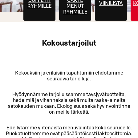
BUFFETIT
CARTE
VIINILISTA
K
RYHMILLE
MENUT
RYHMILLE
Kokoustarjoilut
Kokouksiin ja erilaisiin tapahtumiin ehdotamme
seuraavia tarjoiluja.
Hyödynnämme tarjoiluissamme täysjyvätuotteita,
hedelmiä ja vihanneksia sekä muita raaka-aineita
satokauden mukaan. Ekologisuus sekä hyvinvointinne
on meille tärkeää.
Edellytämme yhtenäistä menuvalintaa koko seurueelle.
Ruokatuotteemme ovat pääsääntöisesti laktoosittomia.