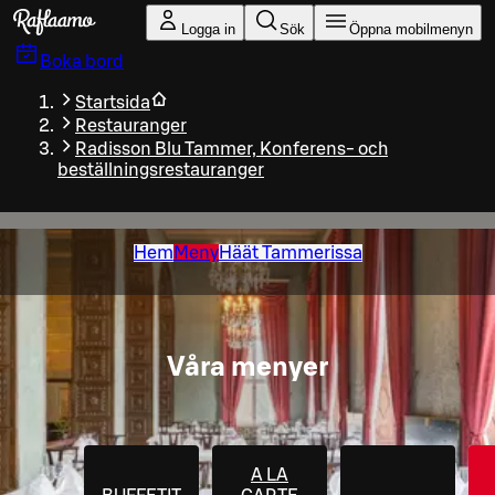
Gå till huvudinnehållet
Logga in
Sök
Öppna mobilmenyn
Boka bord
Startsida
Restauranger
Radisson Blu Tammer, Konferens- och
beställningsrestauranger
Hem
Meny
Häät Tammerissa
Våra menyer
A LA