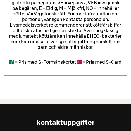
glutenfri på begäran, VE = vegansk, VEB = vegansk
på begäran, E = Eldig, M = Mjölkfri, NÖ = Innehåller
nötter V = Vegetarisk rätt. För mer information om
portioner, vänligen kontakta personalen.
Livsmedelsverket rekommenderar att köttfärsbiffar
alltid ska ätas helt genomstekta. Även högklassig
mediumstekt köttfärs kan innehålla EHEC-bakterier,
som kan orsaka allvarlig matförgiftning särskilt hos
barn och äldre människor.
=
Pris med S-Förmånskortet
=
Pris med S-Card
kontaktuppgifter