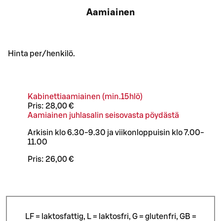
Aamiainen
Hinta per/henkilö.
Kabinettiaamiainen (min.15hlö)
Pris:
28,00 €
Aamiainen juhlasalin seisovasta pöydästä
Arkisin klo 6.30-9.30 ja viikonloppuisin klo 7.00-
11.00
Pris:
26,00 €
LF = laktosfattig, L = laktosfri, G = glutenfri, GB =