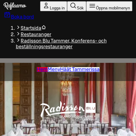
Gå till huvudinnehållet
Logga in
Sök
Öppna mobilmenyn
Boka bord
Startsida
Restauranger
Radisson Blu Tammer, Konferens- och
beställningsrestauranger
Hem
Meny
Häät Tammerissa