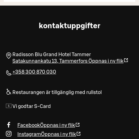
kontaktuppgifter
Radisson Blu Grand Hotel Tammer
Satakunnankatu 13
,
Tammerfors
Öppnas i ny flik
+358 300 870 030
Restaurangen är tillgänglig med rullstol
Vi godtar S-Card
Facebook
Öppnas i ny flik
Instagram
Öppnas i ny flik