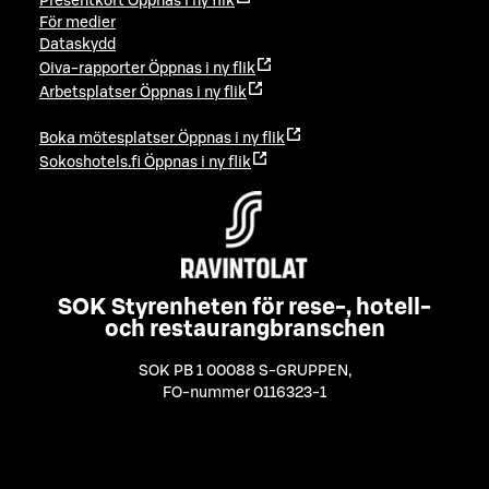
Presentkort
Öppnas i ny flik
För medier
Dataskydd
Oiva-rapporter
Öppnas i ny flik
Arbetsplatser
Öppnas i ny flik
Boka mötesplatser
Öppnas i ny flik
Sokoshotels.fi
Öppnas i ny flik
SOK Styrenheten för rese-, hotell-
och restaurangbranschen
SOK PB 1 00088 S-GRUPPEN
,
FO-nummer 0116323-1