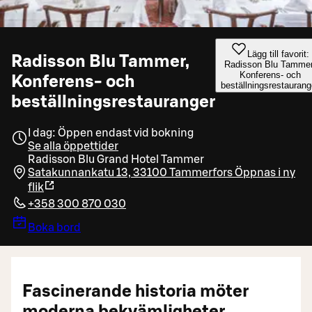
Lägg till favorit:
Radisson Blu Tammer,
Radisson Blu Tammer
Konferens- och
Konferens- och
beställningsrestaurang
beställningsrestauranger
I dag: Öppen endast vid bokning
Se alla öppettider
Radisson Blu Grand Hotel Tammer
Satakunnankatu 13, 33100 Tammerfors
Öppnas i ny
flik
+358 300 870 030
Boka bord
Fascinerande historia möter
moderna bekvämligheter