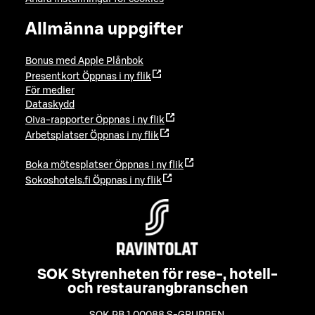
Allmänna uppgifter
Bonus med Apple Plånbok
Presentkort
Öppnas i ny flik
För medier
Dataskydd
Oiva-rapporter
Öppnas i ny flik
Arbetsplatser
Öppnas i ny flik
Boka mötesplatser
Öppnas i ny flik
Sokoshotels.fi
Öppnas i ny flik
SOK Styrenheten för rese-, hotell-
och restaurangbranschen