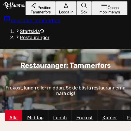
Gå till huvudinnehållet
Position
Öppna
Tammerfors
Logga in
Sök
mobilmenyn
Boka bord
Tammerfors
Startsida
Restauranger
Restauranger: Tammerfors
Frukost, lunch eller middag. Se de bästa restaurangerna
nära dig!
Alla
Middag
Lunch
Frukost
Kaféer
P