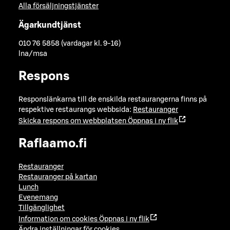
Alla försäljningstjänster
Ägarkundtjänst
010 76 5858 (vardagar kl. 9-16)
lna/msa
Respons
Responslänkarna till de enskilda restaurangerna finns på
respektive restaurangs webbsida:
Restauranger
Skicka respons om webbplatsen
Öppnas i ny flik
Raflaamo.fi
Restauranger
Restauranger på kartan
Lunch
Evenemang
Tillgänglighet
Information om cookies
Öppnas i ny flik
Ändra inställningar för cookies