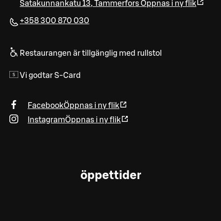
Satakunnankatu 13
,
Tammerfors
Öppnas i ny flik
+358 300 870 030
Restaurangen är tillgänglig med rullstol
Vi godtar S-Card
Facebook
Öppnas i ny flik
Instagram
Öppnas i ny flik
öppettider