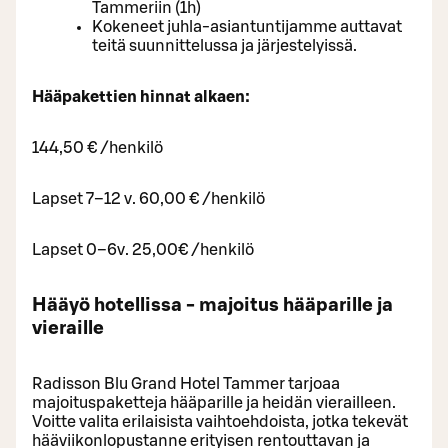
Tammeriin (1h)
Kokeneet juhla-asiantuntijamme auttavat
teitä suunnittelussa ja järjestelyissä.
Hääpakettien hinnat alkaen:
144,50 € /henkilö
Lapset 7–12 v. 60,00 € /henkilö
Lapset 0–6v. 25,00€ /henkilö
Hääyö hotellissa - majoitus hääparille ja
vieraille
Radisson Blu Grand Hotel Tammer tarjoaa
majoituspaketteja hääparille ja heidän vierailleen.
Voitte valita erilaisista vaihtoehdoista, jotka tekevät
hääviikonlopustanne erityisen rentouttavan ja