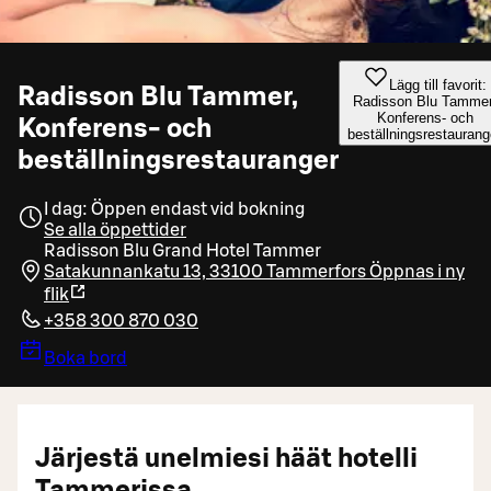
Lägg till favorit:
Radisson Blu Tammer,
Radisson Blu Tammer
Konferens- och
Konferens- och
beställningsrestaurang
beställningsrestauranger
I dag: Öppen endast vid bokning
Se alla öppettider
Radisson Blu Grand Hotel Tammer
Satakunnankatu 13, 33100 Tammerfors
Öppnas i ny
flik
+358 300 870 030
Boka bord
Järjestä unelmiesi häät hotelli
Tammerissa