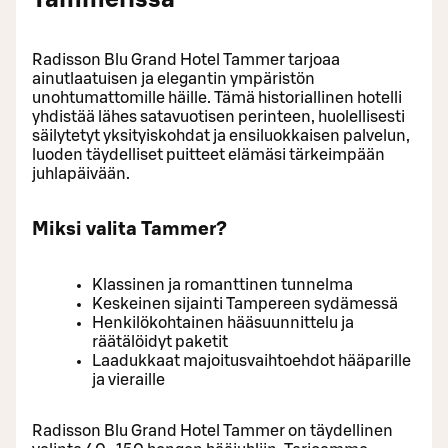
Radisson Blu Grand Hotel Tammer tarjoaa
ainutlaatuisen ja elegantin ympäristön
unohtumattomille häille. Tämä historiallinen hotelli
yhdistää lähes satavuotisen perinteen, huolellisesti
säilytetyt yksityiskohdat ja ensiluokkaisen palvelun,
luoden täydelliset puitteet elämäsi tärkeimpään
juhlapäivään.
Miksi valita Tammer?
Klassinen ja romanttinen tunnelma
Keskeinen sijainti Tampereen sydämessä
Henkilökohtainen hääsuunnittelu ja
räätälöidyt paketit
Laadukkaat majoitusvaihtoehdot hääparille
ja vieraille
Radisson Blu Grand Hotel Tammer on täydellinen