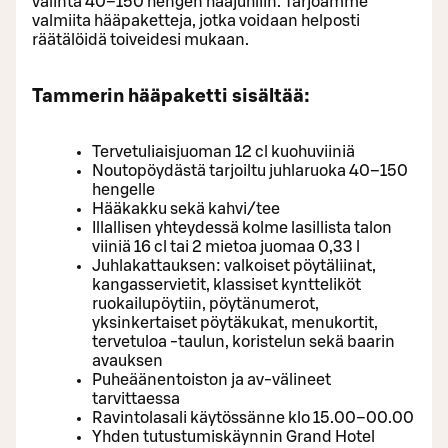
valinta 40–150 hengen hääjuhliin. Tarjoamme
valmiita hääpaketteja, jotka voidaan helposti
räätälöidä toiveidesi mukaan.
Tammerin hääpaketti sisältää:
Tervetuliaisjuoman 12 cl kuohuviiniä
Noutopöydästä tarjoiltu juhlaruoka 40–150
hengelle
Hääkakku sekä kahvi/tee
Illallisen yhteydessä kolme lasillista talon
viiniä 16 cl tai 2 mietoa juomaa 0,33 l
Juhlakattauksen: valkoiset pöytäliinat,
kangasservietit, klassiset kyntteliköt
ruokailupöytiin, pöytänumerot,
yksinkertaiset pöytäkukat, menukortit,
tervetuloa -taulun, koristelun sekä baarin
avauksen
Puheäänentoiston ja av-välineet
tarvittaessa
Ravintolasali käytössänne klo 15.00–00.00
Yhden tutustumiskäynnin Grand Hotel