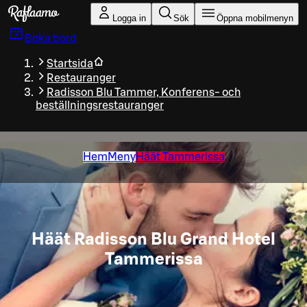
Gå till huvudinnehållet
Logga in
Sök
Öppna mobilmenyn
Boka bord
Startsida
Restauranger
Radisson Blu Tammer, Konferens- och
beställningsrestauranger
Hem
Meny
Häät Tammerissa
Häät Radisson Blu Grand Hotel
Tammerissa