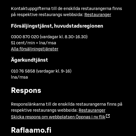
Kontaktuppgifterna till de enskilda restaurangerna finns
på respektive restaurangs webbsida:
Restauranger
Försäljingstjänst, huvudstadsregionen
0300 870 020 (vardagar kl. 8.30-16.30)
51 cent/min + lna/msa
Alla försäljningstjänster
Ägarkundtjänst
010 76 5858 (vardagar kl. 9-16)
lna/msa
Respons
Responslänkarna till de enskilda restaurangerna finns på
respektive restaurangs webbsida:
Restauranger
Skicka respons om webbplatsen
Öppnas i ny flik
Raflaamo.fi