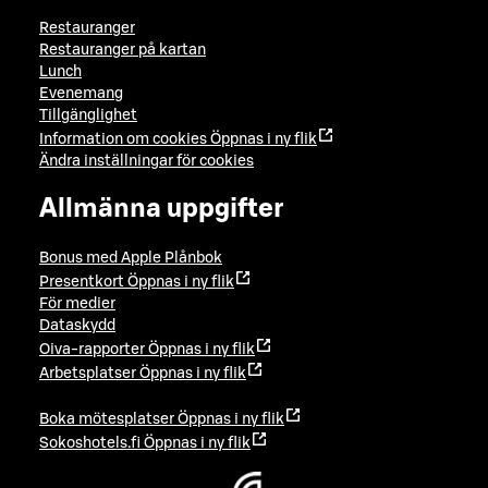
Restauranger
Restauranger på kartan
Lunch
Evenemang
Tillgänglighet
Information om cookies
Öppnas i ny flik
Ändra inställningar för cookies
Allmänna uppgifter
Bonus med Apple Plånbok
Presentkort
Öppnas i ny flik
För medier
Dataskydd
Oiva-rapporter
Öppnas i ny flik
Arbetsplatser
Öppnas i ny flik
Boka mötesplatser
Öppnas i ny flik
Sokoshotels.fi
Öppnas i ny flik