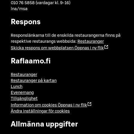
010 76 5858 (vardagar kl. 9-16)
lna/msa
Respons
Responslänkarna till de enskilda restaurangerna finns på
respektive restaurangs webbsida:
Restauranger
Skicka respons om webbplatsen
Öppnas i ny flik
Raflaamo.fi
Restauranger
Restauranger på kartan
Lunch
Evenemang
Tillgänglighet
Information om cookies
Öppnas i ny flik
Ändra inställningar för cookies
Allmänna uppgifter