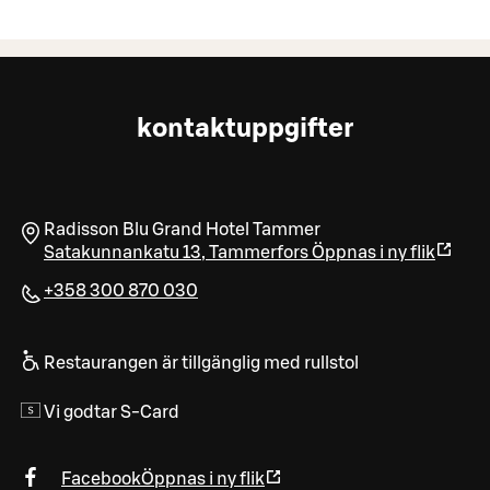
kontaktuppgifter
Radisson Blu Grand Hotel Tammer
Satakunnankatu 13
,
Tammerfors
Öppnas i ny flik
+358 300 870 030
Restaurangen är tillgänglig med rullstol
Vi godtar S-Card
Facebook
Öppnas i ny flik