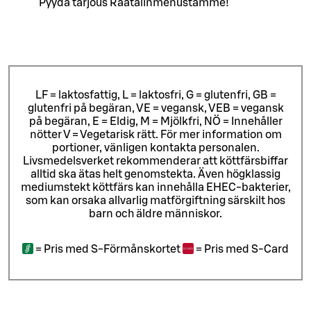
Pyydä tarjous Räätälinmenustamme!
LF = laktosfattig, L = laktosfri, G = glutenfri, GB =
glutenfri på begäran, VE = vegansk, VEB = vegansk
på begäran, E = Eldig, M = Mjölkfri, NÖ = Innehåller
nötter V = Vegetarisk rätt. För mer information om
portioner, vänligen kontakta personalen.
Livsmedelsverket rekommenderar att köttfärsbiffar
alltid ska ätas helt genomstekta. Även högklassig
mediumstekt köttfärs kan innehålla EHEC-bakterier,
som kan orsaka allvarlig matförgiftning särskilt hos
barn och äldre människor.
=
Pris med S-Förmånskortet
=
Pris med S-Card