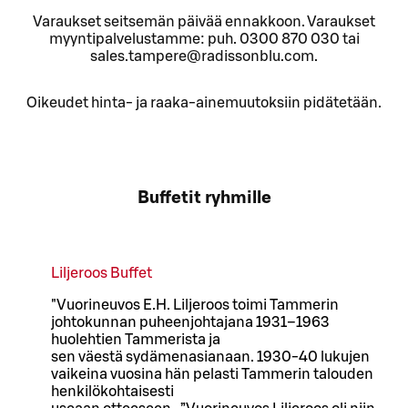
Varaukset seitsemän päivää ennakkoon. Varaukset
myyntipalvelustamme: puh. 0300 870 030 tai
sales.tampere@radissonblu.com.
Oikeudet hinta- ja raaka-ainemuutoksiin pidätetään.
Buffetit ryhmille
Liljeroos Buffet
"Vuorineuvos E.H. Liljeroos toimi Tammerin
johtokunnan puheenjohtajana 1931–1963
huolehtien Tammerista ja
sen väestä sydämenasianaan. 1930-40 lukujen
vaikeina vuosina hän pelasti Tammerin talouden
henkilökohtaisesti