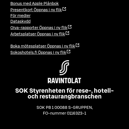
Bonus med Apple Plånbok
Presentkort
Öppnas i ny flik
För medier
Dataskydd
Oiva-rapporter
Öppnas i ny flik
Arbetsplatser
Öppnas i ny flik
Boka mötesplatser
Öppnas i ny flik
Sokoshotels.fi
Öppnas i ny flik
SOK Styrenheten för rese-, hotell-
och restaurangbranschen
SOK PB 1 00088 S-GRUPPEN
,
FO-nummer 0116323-1