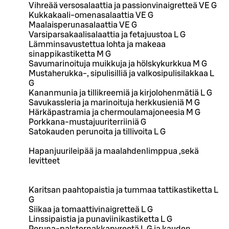
Vihreää versosalaattia ja passionvinaigretteä VE G
Kukkakaali-omenasalaattia VE G
Maalaisperunasalaattia VE G
Varsiparsakaalisalaattia ja fetajuustoa L G
Lämminsavustettua lohta ja makeaa
sinappikastiketta M G
Savumarinoituja muikkuja ja hölskykurkkua M G
Mustaherukka-, sipulisilliä ja valkosipulisilakkaa L
G
Kananmunia ja tillikreemiä ja kirjolohenmätiä L G
Savukassleria ja marinoituja herkkusieniä M G
Härkäpastramia ja chermoulamajoneesia M G
Porkkana-mustajuuriterriiniä G
Satokauden perunoita ja tillivoita L G
Hapanjuurileipää ja maalahdenlimppua ,sekä
levitteet
Karitsan paahtopaistia ja tummaa tattikastiketta L
G
Siikaa ja tomaattivinaigretteä L G
Linssipaistia ja punaviinikastiketta L G