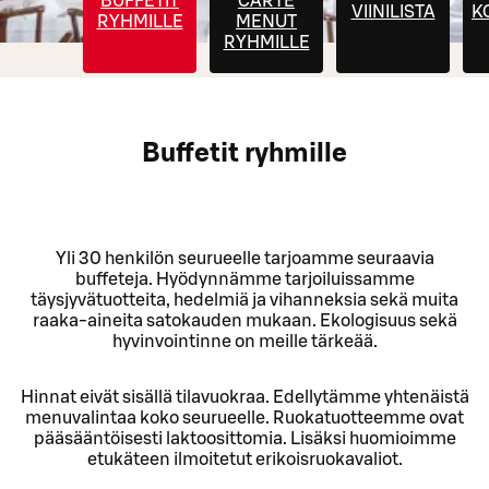
BUFFETIT
CARTE
VIINILISTA
K
RYHMILLE
MENUT
RYHMILLE
Buffetit ryhmille
Yli 30 henkilön seurueelle tarjoamme seuraavia
buffeteja. Hyödynnämme tarjoiluissamme
täysjyvätuotteita, hedelmiä ja vihanneksia sekä muita
raaka-aineita satokauden mukaan. Ekologisuus sekä
hyvinvointinne on meille tärkeää.
Hinnat eivät sisällä tilavuokraa. Edellytämme yhtenäistä
menuvalintaa koko seurueelle. Ruokatuotteemme ovat
pääsääntöisesti laktoosittomia. Lisäksi huomioimme
etukäteen ilmoitetut erikoisruokavaliot.