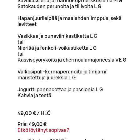
Savukassleria ja marinoituja herkkusieniä M G
Satokauden perunoita ja tillivoita L G
Hapanjuurileipää ja maalahdenlimppua ,sekä
levitteet
Vasikkaa ja punaviinikastiketta L G
tai
Nieriää ja fenkoli-voikastiketta L G
tai
Kasvispyöryköitä ja chermoulamajoneesia VE G
Valkosipuli-kermaperunoita ja timjami
maustettuja juureksia L G
Jogurtti pannacottaa ja passionia L G
Kahvia ja teetä
49,00 € / HLÖ
Pris:
49,00 €
Etkö löytänyt sopivaa?