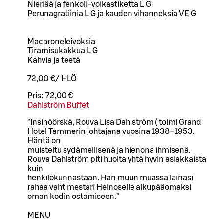
Nieriää ja fenkoli-voikastiketta L G
Perunagratiinia L G ja kauden vihanneksia VE G
Macaroneleivoksia
Tiramisukakkua L G
Kahvia ja teetä
72,00 €/ HLÖ
Pris:
72,00 €
Dahlström Buffet
"Insinöörskä, Rouva Lisa Dahlström ( toimi Grand
Hotel Tammerin johtajana vuosina 1938–1953.
Häntä on
muisteltu sydämellisenä ja hienona ihmisenä.
Rouva Dahlström piti huolta yhtä hyvin asiakkaista
kuin
henkilökunnastaan. Hän muun muassa lainasi
rahaa vahtimestari Heinoselle alkupääomaksi
oman kodin ostamiseen."
MENU