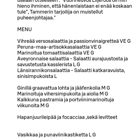
useaan otteeseen . ”Vuorineuvos Liljeroos oli niin
hieno ihminen, että hänenlaistaan ei enää koskaan
tule”, Tammerin tarjoilija on muistellut
puheenjohtajaa."
MENU
Vihreää versosalaattia ja passionvinaigretteä VE G
Peruna-maa-artisokkasalaattia VE G
Marinoitua tomaattisalaattia VE G
Aveyronnaise salaattia - Salaatti aurajuustosta ja
savustetusta kasslerista L G
Länsirannikonsalaattia - Salaatti katkaravuista,
sinisimpukoista L
Ginillä graavattua lohta ja jääfenkolia M G
Marinoituja vihersimpukoita ja aiolia M G
Kalkkuna pastramia ja portviinimarinoituja
viikunoita M G
Hapanjuurileipää ja focacciaa ,sekä levitteet
Vasikkaa ja punaviinikastiketta L G