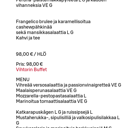
Peruna-palsternakkapyreetä L G ja kauden
vihanneksia VE G
Frangelico brulee ja karamellisoitua
cashewpähkinää
sekä mansikkasalaattia L G
Kahvi ja tee
98,00 € / HLÖ
Pris:
98,00 €
Vihtorin Buffet
MENU
Vihreää versosalaattia ja passionvinaigretteä VE G
Maalaisperunasalaattia VE G
Mozzarella-pestopastasalaattia L
Marinoitua tomaattisalaattia VE G
Katkarapuskågen L G ja ruissipsejä L
Mustaherukka-, sipulisilliä ja valkosipulisilakkaa L
G