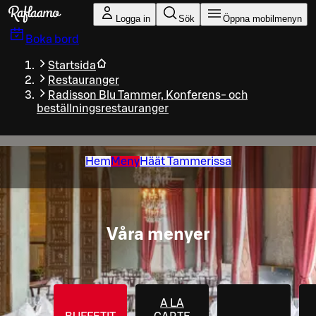
Gå till huvudinnehållet
Logga in
Sök
Öppna mobilmenyn
Boka bord
Startsida
Restauranger
Radisson Blu Tammer, Konferens- och
beställningsrestauranger
Hem
Meny
Häät Tammerissa
Våra menyer
A LA