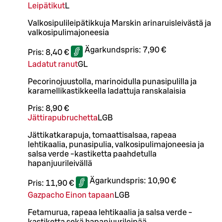
Leipätikut
L
Valkosipulileipätikkuja Marskin arinaruisleivästä ja
valkosipulimajoneesia
Ägarkundspris:
7,90 €
Pris:
8,40 €
Ladatut ranut
G
L
Pecorinojuustolla, marinoidulla punasipulilla ja
karamellikastikkeella ladattuja ranskalaisia
Pris:
8,90 €
Jättirapubruchetta
L
GB
Jättikatkarapuja, tomaattisalsaa, rapeaa
lehtikaalia, punasipulia, valkosipulimajoneesia ja
salsa verde -kastiketta paahdetulla
hapanjuurileivällä
Ägarkundspris:
10,90 €
Pris:
11,90 €
Gazpacho Einon tapaan
L
GB
Fetamurua, rapeaa lehtikaalia ja salsa verde -