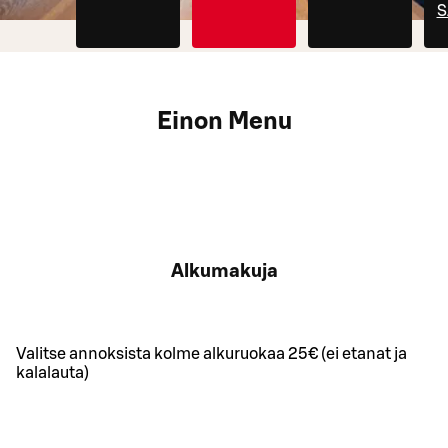
S
Einon Menu
Alkumakuja
Valitse annoksista kolme alkuruokaa 25€ (ei etanat ja
kalalauta)