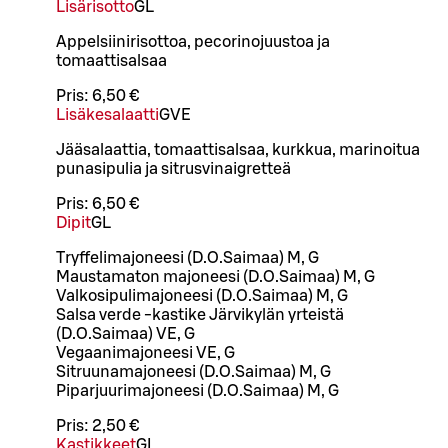
Lisärisotto
G
L
Appelsiinirisottoa, pecorinojuustoa ja
tomaattisalsaa
Pris:
6,50 €
Lisäkesalaatti
G
VE
Jääsalaattia, tomaattisalsaa, kurkkua, marinoitua
punasipulia ja sitrusvinaigretteä
Pris:
6,50 €
Dipit
G
L
Tryffelimajoneesi (D.O.Saimaa) M, G
Maustamaton majoneesi (D.O.Saimaa) M, G
Valkosipulimajoneesi (D.O.Saimaa) M, G
Salsa verde -kastike Järvikylän yrteistä
(D.O.Saimaa) VE, G
Vegaanimajoneesi VE, G
Sitruunamajoneesi (D.O.Saimaa) M, G
Piparjuurimajoneesi (D.O.Saimaa) M, G
Pris:
2,50 €
Kastikkeet
G
L