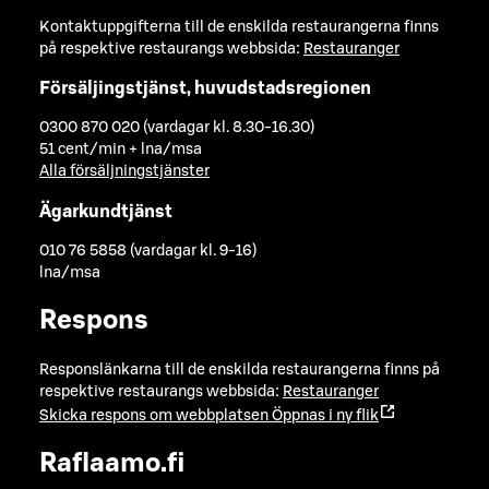
Kontaktuppgifterna till de enskilda restaurangerna finns
på respektive restaurangs webbsida:
Restauranger
Försäljingstjänst, huvudstadsregionen
0300 870 020 (vardagar kl. 8.30-16.30)
51 cent/min + lna/msa
Alla försäljningstjänster
Ägarkundtjänst
010 76 5858 (vardagar kl. 9-16)
lna/msa
Respons
Responslänkarna till de enskilda restaurangerna finns på
respektive restaurangs webbsida:
Restauranger
Skicka respons om webbplatsen
Öppnas i ny flik
Raflaamo.fi