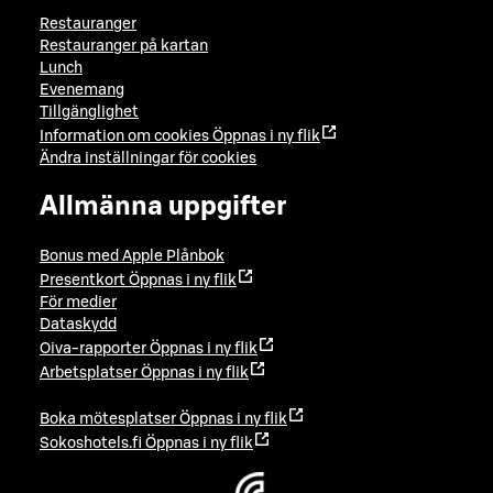
Restauranger
Restauranger på kartan
Lunch
Evenemang
Tillgänglighet
Information om cookies
Öppnas i ny flik
Ändra inställningar för cookies
Allmänna uppgifter
Bonus med Apple Plånbok
Presentkort
Öppnas i ny flik
För medier
Dataskydd
Oiva-rapporter
Öppnas i ny flik
Arbetsplatser
Öppnas i ny flik
Boka mötesplatser
Öppnas i ny flik
Sokoshotels.fi
Öppnas i ny flik