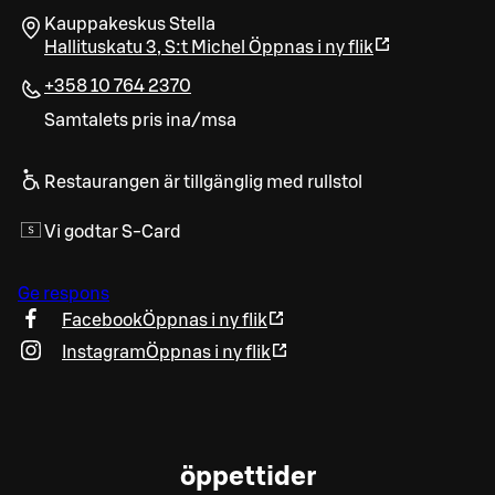
Kauppakeskus Stella
Hallituskatu 3
,
S:t Michel
Öppnas i ny flik
+358 10 764 2370
Samtalets pris ina/msa
Restaurangen är tillgänglig med rullstol
Vi godtar S-Card
Ge respons
Facebook
Öppnas i ny flik
Instagram
Öppnas i ny flik
öppettider