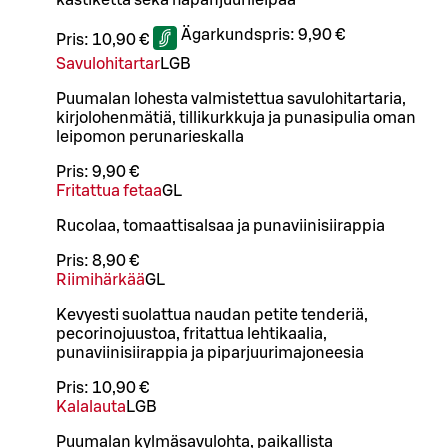
kastiketta sekä hapanjuurileipää
Ägarkundspris:
9,90 €
Pris:
10,90 €
Savulohitartar
L
GB
Puumalan lohesta valmistettua savulohitartaria,
kirjolohenmätiä, tillikurkkuja ja punasipulia oman
leipomon perunarieskalla
Pris:
9,90 €
Fritattua fetaa
G
L
Rucolaa, tomaattisalsaa ja punaviinisiirappia
Pris:
8,90 €
Riimihärkää
G
L
Kevyesti suolattua naudan petite tenderiä,
pecorinojuustoa, fritattua lehtikaalia,
punaviinisiirappia ja piparjuurimajoneesia
Pris:
10,90 €
Kalalauta
L
GB
Puumalan kylmäsavulohta, paikallista