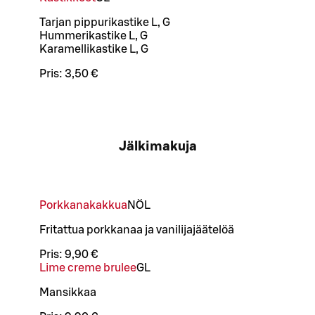
Tarjan pippurikastike L, G
Hummerikastike L, G
Karamellikastike L, G
Pris:
3,50 €
Jälkimakuja
Porkkanakakkua
NÖ
L
Fritattua porkkanaa ja vanilijajäätelöä
Pris:
9,90 €
Lime creme brulee
G
L
Mansikkaa