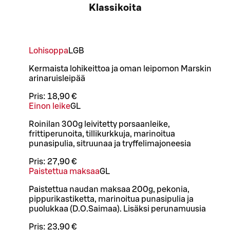
Klassikoita
Lohisoppa
L
GB
Kermaista lohikeittoa ja oman leipomon Marskin
arinaruisleipää
Pris:
18,90 €
Einon leike
G
L
Roinilan 300g leivitetty porsaanleike,
frittiperunoita, tillikurkkuja, marinoitua
punasipulia, sitruunaa ja tryffelimajoneesia
Pris:
27,90 €
Paistettua maksaa
G
L
Paistettua naudan maksaa 200g, pekonia,
pippurikastiketta, marinoitua punasipulia ja
puolukkaa (D.O.Saimaa). Lisäksi perunamuusia
Pris:
23,90 €