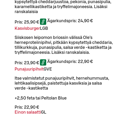
kypsytettyä cheddarjuustoa, pekonia, punasipulia,
karamellikastiketta ja tryffelimajoneesia. Lisäksi
ranskalaisia
Ägarkundspris:
24,90 €
Pris:
25,90 €
Kasvisburger
L
GB
Siiskosen leipomon briossin välissä Ole's
herneproteiinipihvi, pitkään kypsytettyä cheddaria,
tillikurkkuja, punasipulia, salsa verde -kastiketta ja
tryffelimajoneesia. Lisäksi ranskalaisia.
Ägarkundspris:
22,90 €
Pris:
23,90 €
Punajuuripihvit
G
VE
Itse valmistetut punajuuripihvit, hernehummusta,
lehtikaalisipsejä, paistettuja kasviksia ja salsa
verde -kastiketta
+2,50 feta tai Peltolan Blue
Pris:
22,90 €
Einon salaatti
G
L