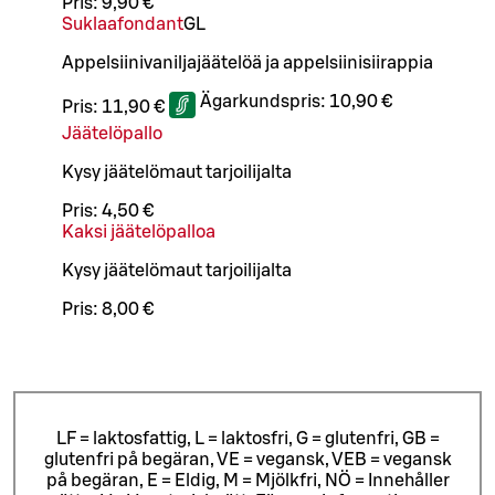
Pris:
9,90 €
Suklaafondant
G
L
Appelsiinivaniljajäätelöä ja appelsiinisiirappia
Ägarkundspris:
10,90 €
Pris:
11,90 €
Jäätelöpallo
Kysy jäätelömaut tarjoilijalta
Pris:
4,50 €
Kaksi jäätelöpalloa
Kysy jäätelömaut tarjoilijalta
Pris:
8,00 €
LF = laktosfattig, L = laktosfri, G = glutenfri, GB =
glutenfri på begäran, VE = vegansk, VEB = vegansk
på begäran, E = Eldig, M = Mjölkfri, NÖ = Innehåller