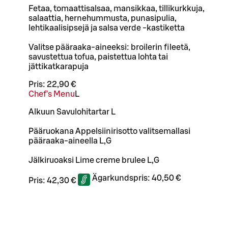
Fetaa, tomaattisalsaa, mansikkaa, tillikurkkuja,
salaattia, hernehummusta, punasipulia,
lehtikaalisipsejä ja salsa verde -kastiketta
Valitse pääraaka-aineeksi: broilerin fileetä,
savustettua tofua, paistettua lohta tai
jättikatkarapuja
Pris:
22,90 €
Chef's Menu
L
Alkuun Savulohitartar L
Pääruokana Appelsiinirisotto valitsemallasi
pääraaka-aineella L,G
Jälkiruoaksi Lime creme brulee L,G
Ägarkundspris:
40,50 €
Pris:
42,30 €