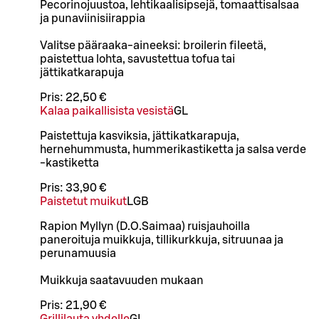
Pecorinojuustoa, lehtikaalisipsejä, tomaattisalsaa
ja punaviinisiirappia
Valitse pääraaka-aineeksi: broilerin fileetä,
paistettua lohta, savustettua tofua tai
jättikatkarapuja
Pris:
22,50 €
Kalaa paikallisista vesistä
G
L
Paistettuja kasviksia, jättikatkarapuja,
hernehummusta, hummerikastiketta ja salsa verde
-kastiketta
Pris:
33,90 €
Paistetut muikut
L
GB
Rapion Myllyn (D.O.Saimaa) ruisjauhoilla
paneroituja muikkuja, tillikurkkuja, sitruunaa ja
perunamuusia
Muikkuja saatavuuden mukaan
Pris:
21,90 €
Grillilauta yhdelle
G
L