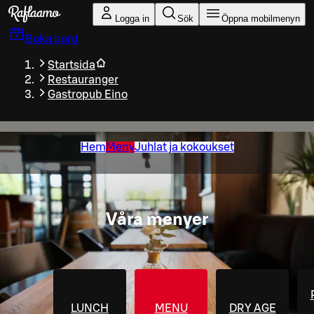
Gå till huvudinnehållet
Logga in
Sök
Öppna mobilmenyn
Boka bord
Startsida
Restauranger
Gastropub Eino
Hem
Meny
Juhlat ja kokoukset
Våra menyer
LUNCH
MENU
DRY AGE