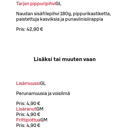
Tarjan pippuripihvi
G
L
Naudan sisäfilepihvi 180g, pippurikastiketta,
paistettuja kasviksia ja punaviinisiirappia
Pris:
42,90 €
Lisäksi tai muuten vaan
Lisämuussi
G
L
Perunamuusia ja voisilmä
Pris:
4,90 €
Lisäranut
G
M
Pris:
4,90 €
Frittipottua
G
M
Pris:
4,90 €