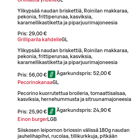
Ylikypsää naudan briskettiä, Roinilan makkaraa,
pekonia, frittiperunaa, kasviksia,
karamellikastiketta ja piparjuurimajoneesia
Pris:
29,00 €
Grilliparila kahdelle
G
L
Ylikypsää naudan briskettiä, Roinilan makkaraa,
pekonia, frittiperunaa, kasviksia,
karamellikastiketta ja piparjuurimajoneesia
Ägarkundspris:
52,00 €
Pris:
56,00 €
Pecorinokanaa
G
L
Pecorino kuorrutettua broileria, tomaattisalsaa,
kasviksia, hernehummusta ja sitruunamajoneesia
Ägarkundspris:
24,90 €
Pris:
25,90 €
Einon burger
L
GB
Siiskosen leipomon briossin välissä 180g naudan
jauhelihapihvi, rucolaa, tillikurkkuja, pitkään