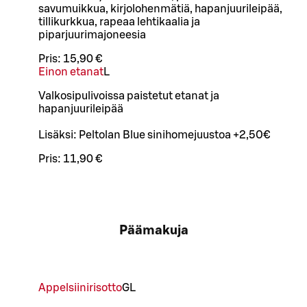
savumuikkua, kirjolohenmätiä, hapanjuurileipää,
tillikurkkua, rapeaa lehtikaalia ja
piparjuurimajoneesia
Pris:
15,90 €
Einon etanat
L
Valkosipulivoissa paistetut etanat ja
hapanjuurileipää
Lisäksi: Peltolan Blue sinihomejuustoa +2,50€
Pris:
11,90 €
Päämakuja
Appelsiinirisotto
G
L