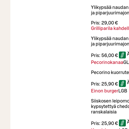
Ylikypsää naudan b
ja piparjuurimajo
Pris:
29,00 €
Grilliparila kahdel
Ylikypsää naudan b
ja piparjuurimajo
Pris:
56,00 €
Pecorinokanaa
G
L
Pecorino kuorrute
Pris:
25,90 €
Einon burger
L
GB
Siiskosen leipomon
kypsytettyä chedda
ranskalaisia
Pris:
25,90 €