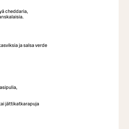
tyä cheddaria,
anskalaisia.
asviksia ja salsa verde
asipulia,
tai jättikatkarapuja