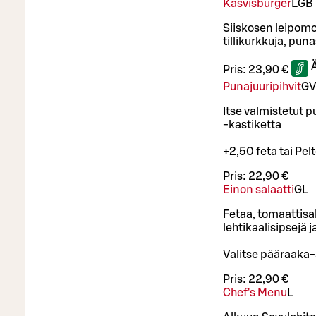
Kasvisburger
L
GB
Siiskosen leipomon
tillikurkkuja, puna
Pris:
23,90 €
Punajuuripihvit
G
Itse valmistetut p
-kastiketta
+2,50 feta tai Pel
Pris:
22,90 €
Einon salaatti
G
L
Fetaa, tomaattisa
lehtikaalisipsejä 
Valitse pääraaka-a
Pris:
22,90 €
Chef's Menu
L