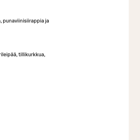
, punaviinisiirappia ja
eipää, tillikurkkua,