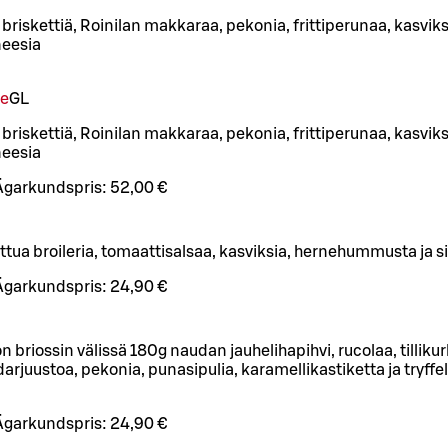
riskettiä, Roinilan makkaraa, pekonia, frittiperunaa, kasviks
neesia
le
G
L
riskettiä, Roinilan makkaraa, pekonia, frittiperunaa, kasviks
neesia
Ägarkundspris:
52,00 €
ttua broileria, tomaattisalsaa, kasviksia, hernehummusta ja 
Ägarkundspris:
24,90 €
 briossin välissä 180g naudan jauhelihapihvi, rucolaa, tilliku
rjuustoa, pekonia, punasipulia, karamellikastiketta ja tryffe
Ägarkundspris:
24,90 €