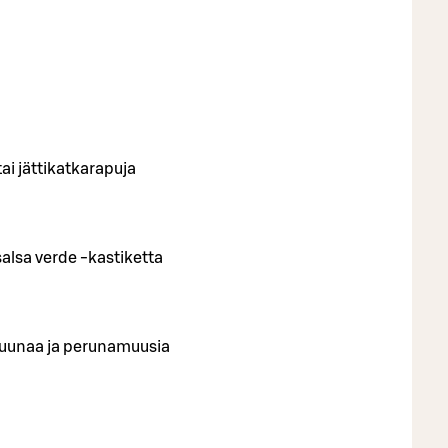
tai jättikatkarapuja
alsa verde -kastiketta
itruunaa ja perunamuusia