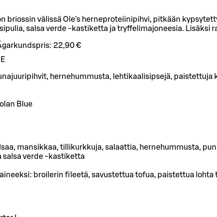
 briossin välissä Ole's herneproteiinipihvi, pitkään kypsytet
sipulia, salsa verde -kastiketta ja tryffelimajoneesia. Lisäksi r
Ägarkundspris:
22,90 €
VE
unajuuripihvit, hernehummusta, lehtikaalisipsejä, paistettuja k
tolan Blue
lsaa, mansikkaa, tillikurkkuja, salaattia, hernehummusta, pun
ja salsa verde -kastiketta
ineeksi: broilerin fileetä, savustettua tofua, paistettua lohta 