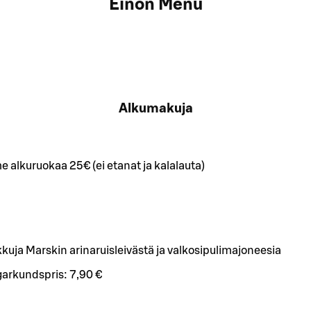
Einon Menu
Alkumakuja
e alkuruokaa 25€ (ei etanat ja kalalauta)
kkuja Marskin arinaruisleivästä ja valkosipulimajoneesia
arkundspris:
7,90 €