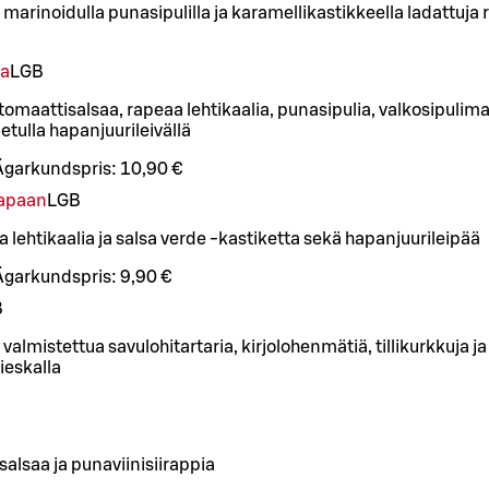
 marinoidulla punasipulilla ja karamellikastikkeella ladattuja 
ta
L
GB
tomaattisalsaa, rapeaa lehtikaalia, punasipulia, valkosipulima
tulla hapanjuurileivällä
Ägarkundspris:
10,90 €
tapaan
L
GB
lehtikaalia ja salsa verde -kastiketta sekä hapanjuurileipää
Ägarkundspris:
9,90 €
B
almistettua savulohitartaria, kirjolohenmätiä, tillikurkkuja 
ieskalla
alsaa ja punaviinisiirappia