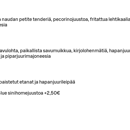
 naudan petite tenderiä, pecorinojuustoa, fritattua lehtikaalia
esia
ulohta, paikallista savumuikkua, kirjolohenmätiä, hapanjuuril
 ja piparjuurimajoneesia
paistetut etanat ja hapanjuurileipää
 Blue sinihomejuustoa +2,50€