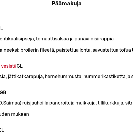
Päämakuja
G
L
ehtikaalisipsejä, tomaattisalsaa ja punaviinisiirappia
ineeksi: broilerin fileetä, paistettua lohta, savustettua tofua 
a vesistä
G
L
ksia, jättikatkarapuja, hernehummusta, hummerikastiketta ja s
GB
.Saimaa) ruisjauhoilla paneroituja muikkuja, tillikurkkuja, s
uuden mukaan
G
L