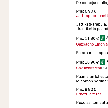
Pecorinojuustolla,
Pris:
8,90 €
Jättirapubruchet
Jättikatkarapuja, 
-kastiketta paahde
Pris:
11,90 €
Gazpacho Einon 
Fetamurua, rapeaa 
Pris:
10,90 €
Savulohitartar
L
G
Puumalan lohesta v
leipomon perunar
Pris:
9,90 €
Fritattua fetaa
G
L
Rucolaa, tomaattis