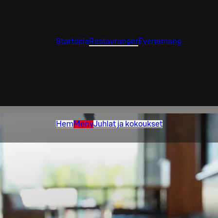
Startsida
Restauranger
Evenemang
Hem
Meny
Juhlat ja kokoukset