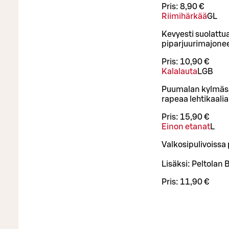
Pris:
8,90 €
Riimihärkää
G
L
Kevyesti suolattua
piparjuurimajone
Pris:
10,90 €
Kalalauta
L
GB
Puumalan kylmäsav
rapeaa lehtikaalia
Pris:
15,90 €
Einon etanat
L
Valkosipulivoissa 
Lisäksi: Peltolan
Pris:
11,90 €