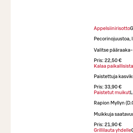
Appelsiinirisotto
Pecorinojuustoa, l
Valitse pääraaka-a
Pris:
22,50 €
Kalaa paikallisist
Paistettuja kasvi
Pris:
33,90 €
Paistetut muikut
L
Rapion Myllyn (D.O
Muikkuja saatav
Pris:
21,90 €
Grillilauta yhdelle