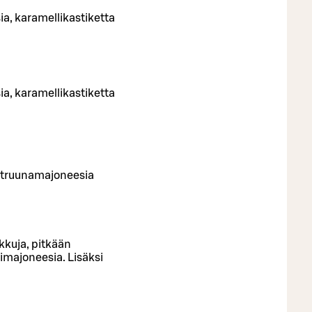
ia, karamellikastiketta
ia, karamellikastiketta
sitruunamajoneesia
rkkuja, pitkään
limajoneesia. Lisäksi