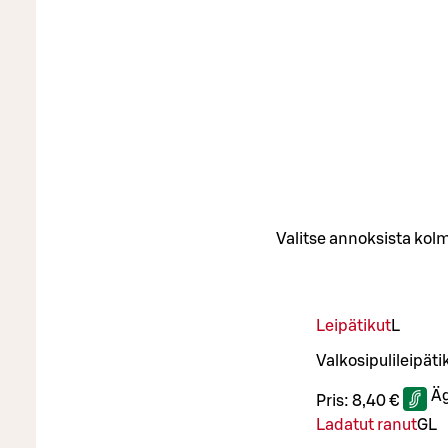
Valitse annoksista kolm
Leipätikut
L
Valkosipulileipäti
Äg
Pris:
8,40 €
Ladatut ranut
G
L