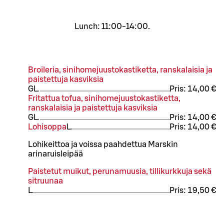
Lunch: 11:00-14:00.
Broileria, sinihomejuustokastiketta, ranskalaisia ja
paistettuja kasviksia
G
L
Pris:
14,00 €
Fritattua tofua, sinihomejuustokastiketta,
ranskalaisia ja paistettuja kasviksia
G
L
Pris:
14,00 €
Lohisoppa
L
Pris:
14,00 €
Lohikeittoa ja voissa paahdettua Marskin
arinaruisleipää
Paistetut muikut, perunamuusia, tillikurkkuja sekä
sitruunaa
L
Pris:
19,50 €