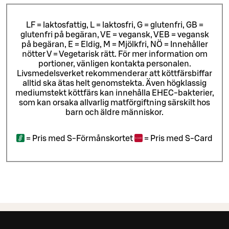
LF = laktosfattig, L = laktosfri, G = glutenfri, GB =
glutenfri på begäran, VE = vegansk, VEB = vegansk
på begäran, E = Eldig, M = Mjölkfri, NÖ = Innehåller
nötter V = Vegetarisk rätt. För mer information om
portioner, vänligen kontakta personalen.
Livsmedelsverket rekommenderar att köttfärsbiffar
alltid ska ätas helt genomstekta. Även högklassig
mediumstekt köttfärs kan innehålla EHEC-bakterier,
som kan orsaka allvarlig matförgiftning särskilt hos
barn och äldre människor.
=
Pris med S-Förmånskortet
=
Pris med S-Card