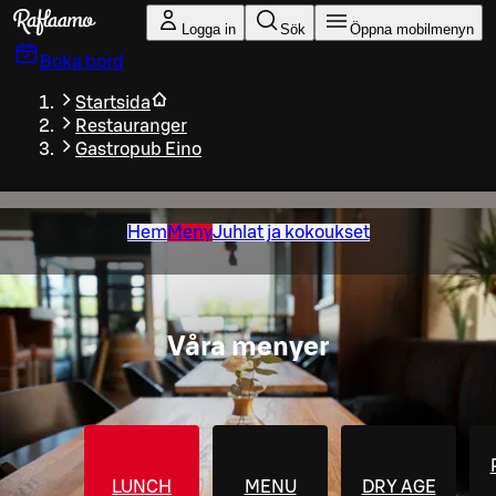
Gå till huvudinnehållet
Logga in
Sök
Öppna mobilmenyn
Boka bord
Startsida
Restauranger
Gastropub Eino
Hem
Meny
Juhlat ja kokoukset
Våra menyer
LUNCH
MENU
DRY AGE