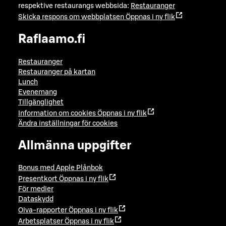
respektive restaurangs webbsida:
Restauranger
Skicka respons om webbplatsen
Öppnas i ny flik
Raflaamo.fi
Restauranger
Restauranger på kartan
Lunch
Evenemang
Tillgänglighet
Information om cookies
Öppnas i ny flik
Ändra inställningar för cookies
Allmänna uppgifter
Bonus med Apple Plånbok
Presentkort
Öppnas i ny flik
För medier
Dataskydd
Oiva-rapporter
Öppnas i ny flik
Arbetsplatser
Öppnas i ny flik