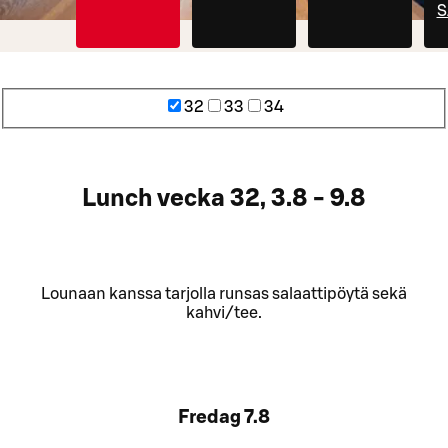
S
32
33
34
Lunch vecka 32, 3.8 - 9.8
Lounaan kanssa tarjolla runsas salaattipöytä sekä
kahvi/tee.
Fredag
7.8