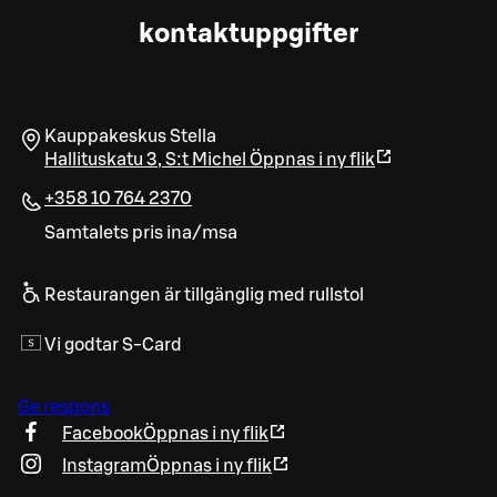
kontaktuppgifter
Kauppakeskus Stella
Hallituskatu 3
,
S:t Michel
Öppnas i ny flik
+358 10 764 2370
Samtalets pris ina/msa
Restaurangen är tillgänglig med rullstol
Vi godtar S-Card
Ge respons
Facebook
Öppnas i ny flik
Instagram
Öppnas i ny flik