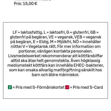
Pris:
15,00 €
LF = laktosfattig, L = laktosfri, G = glutenfri, GB =
glutenfri på begäran, VE = vegansk, VEB = vegansk
på begäran, E = Eldig, M = Mjölkfri, NÖ = Innehåller
nötter V = Vegetarisk rätt. För mer information om
portioner, vänligen kontakta personalen.
Livsmedelsverket rekommenderar att köttfärsbiffar
alltid ska ätas helt genomstekta. Även högklassig
mediumstekt köttfärs kan innehålla EHEC-bakterier,
som kan orsaka allvarlig matförgiftning särskilt hos
barn och äldre människor.
=
Pris med S-Förmånskortet
=
Pris med S-Card