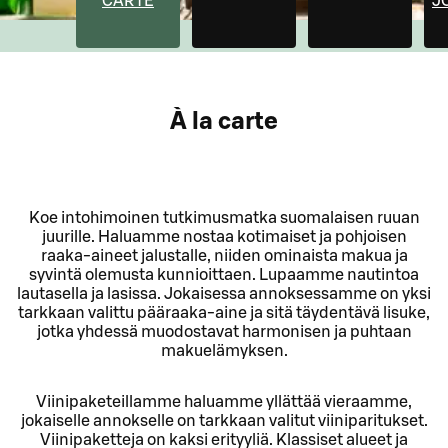
CARTE
J
À la carte
Koe intohimoinen tutkimusmatka suomalaisen ruuan
juurille. Haluamme nostaa kotimaiset ja pohjoisen
raaka-aineet jalustalle, niiden ominaista makua ja
syvintä olemusta kunnioittaen. Lupaamme nautintoa
lautasella ja lasissa. Jokaisessa annoksessamme on yksi
tarkkaan valittu pääraaka-aine ja sitä täydentävä lisuke,
jotka yhdessä muodostavat harmonisen ja puhtaan
makuelämyksen.
Viinipaketeillamme haluamme yllättää vieraamme,
jokaiselle annokselle on tarkkaan valitut viiniparitukset.
Viinipaketteja on kaksi erityyliä. Klassiset alueet ja