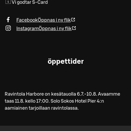
Vi godtar S-Card
Facebook
Öppnas i ny flik
Instagram
Öppnas i ny flik
öppettider
Ravintola Harbore on kesätauolla 6.7.-10.8. Avaamme
taas 11.8. kello 17:00. Solo Sokos Hotel Pier 4:n
aamiainen tarjoillaan ravintolassa.