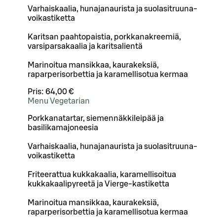
Varhaiskaalia, hunajanaurista ja suolasitruuna-
voikastiketta
Karitsan paahtopaistia, porkkanakreemiä,
varsiparsakaalia ja karitsalientä
Marinoitua mansikkaa, kaurakeksiä,
raparperisorbettia ja karamellisotua kermaa
Pris:
64,00 €
Menu Vegetarian
Porkkanatartar, siemennäkkileipää ja
basilikamajoneesia
Varhaiskaalia, hunajanaurista ja suolasitruuna-
voikastiketta
Friteerattua kukkakaalia, karamellisoitua
kukkakaalipyreetä ja Vierge-kastiketta
Marinoitua mansikkaa, kaurakeksiä,
raparperisorbettia ja karamellisotua kermaa