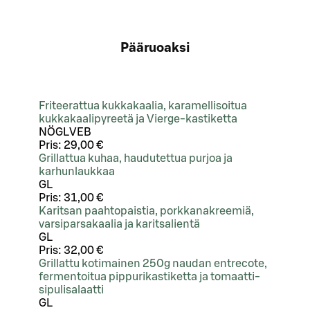
Pääruoaksi
Friteerattua kukkakaalia, karamellisoitua
kukkakaalipyreetä ja Vierge-kastiketta
NÖ
G
L
VEB
Pris:
29,00 €
Grillattua kuhaa, haudutettua purjoa ja
karhunlaukkaa
G
L
Pris:
31,00 €
Karitsan paahtopaistia, porkkanakreemiä,
varsiparsakaalia ja karitsalientä
G
L
Pris:
32,00 €
Grillattu kotimainen 250g naudan entrecote,
fermentoitua pippurikastiketta ja tomaatti-
sipulisalaatti
G
L