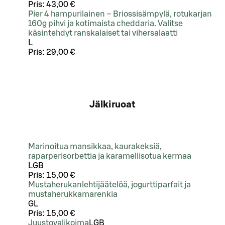
Pris:
43,00 €
Pier 4 hampurilainen – Briossisämpylä, rotukarjan
160g pihvi ja kotimaista cheddaria. Valitse
käsintehdyt ranskalaiset tai vihersalaatti
L
Pris:
29,00 €
Jälkiruoat
Marinoitua mansikkaa, kaurakeksiä,
raparperisorbettia ja karamellisotua kermaa
L
GB
Pris:
15,00 €
Mustaherukanlehtijäätelöä, jogurttiparfait ja
mustaherukkamarenkia
G
L
Pris:
15,00 €
Juustovalikoima
L
GB