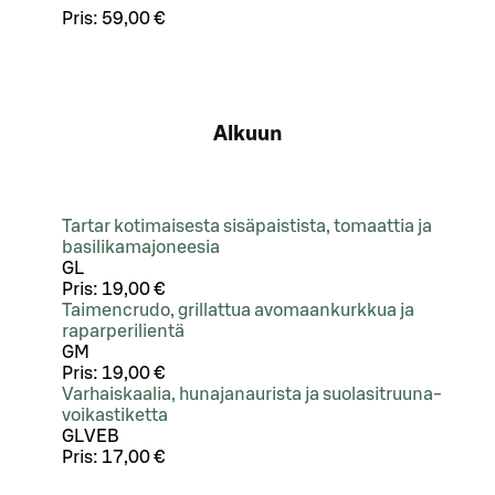
Pris:
59,00 €
Alkuun
Tartar kotimaisesta sisäpaistista, tomaattia ja
basilikamajoneesia
G
L
Pris:
19,00 €
Taimencrudo, grillattua avomaankurkkua ja
raparperilientä
G
M
Pris:
19,00 €
Varhaiskaalia, hunajanaurista ja suolasitruuna-
voikastiketta
G
L
VEB
Pris:
17,00 €