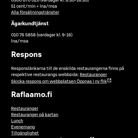
0300 870 020 (vardagar kl. 8.30-16.30)
51 cent/min + lna/msa
Alla försäljningstjänster
Ägarkundtjänst
010 76 5858 (vardagar kl. 9-16)
lna/msa
Respons
Responslänkarna till de enskilda restaurangerna finns på
respektive restaurangs webbsida:
Restauranger
Skicka respons om webbplatsen
Öppnas i ny flik
Raflaamo.fi
Restauranger
Restauranger på kartan
Lunch
Evenemang
Tillgänglighet