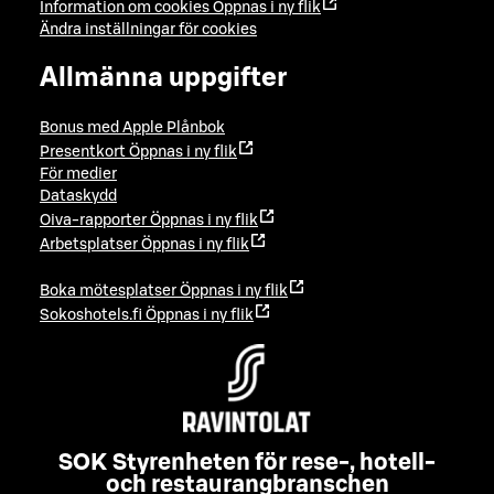
Information om cookies
Öppnas i ny flik
Ändra inställningar för cookies
Allmänna uppgifter
Bonus med Apple Plånbok
Presentkort
Öppnas i ny flik
För medier
Dataskydd
Oiva-rapporter
Öppnas i ny flik
Arbetsplatser
Öppnas i ny flik
Boka mötesplatser
Öppnas i ny flik
Sokoshotels.fi
Öppnas i ny flik
SOK Styrenheten för rese-, hotell-
och restaurangbranschen