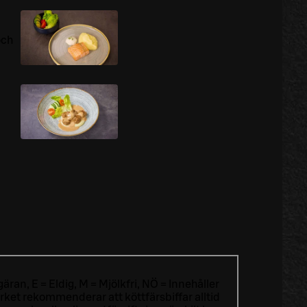
och
äran, E = Eldig, M = Mjölkfri, NÖ = Innehåller
ket rekommenderar att köttfärsbiffar alltid