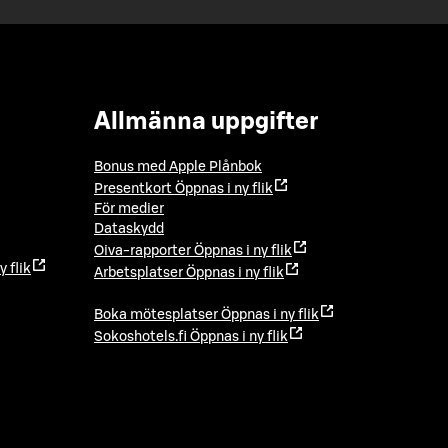
Allmänna uppgifter
Bonus med Apple Plånbok
Presentkort
Öppnas i ny flik
För medier
Dataskydd
Oiva-rapporter
Öppnas i ny flik
y flik
Arbetsplatser
Öppnas i ny flik
Boka mötesplatser
Öppnas i ny flik
Sokoshotels.fi
Öppnas i ny flik