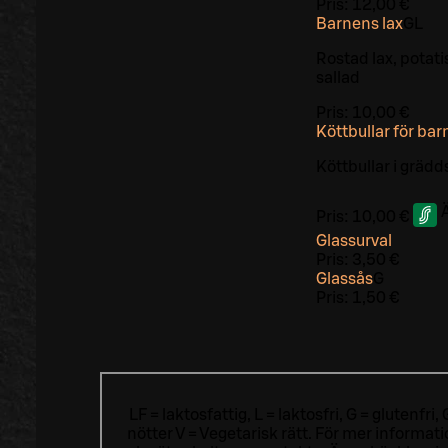
Pris:
12,00 €
Barnens lax
G
L
Rostad lax, potat
sallad
Pris:
10,00 €
Köttbullar för bar
Köttbullar i grädd
Pris:
10,00 €
Glassurval
Pris:
3,50 €
Glassås
G
Pris:
1,50 €
LF = laktosfattig, L = laktosfri, G = glutenf
nötter V = Vegetarisk rätt. För mer informa