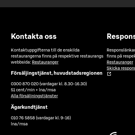
Kontakta oss
Respon
Kontaktuppgifterna till de enskilda
Responslänkarn
restaurangerna finns på respektive restaurangs
finns på respe
webbsida:
Restauranger
Restauranger
Skicka respo
Försäljingstjänst, huvudstadsregionen
0300 870 020 (vardagar kl. 8.30-16.30)
51 cent/min + lna/msa
Alla försäljningstjänster
Ägarkundtjänst
010 76 5858 (vardagar kl. 9-16)
lna/msa