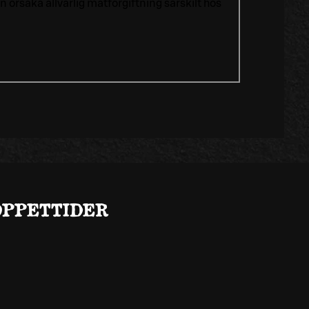
rsaka allvarlig matförgiftning särskilt hos
ÖPPETTIDER