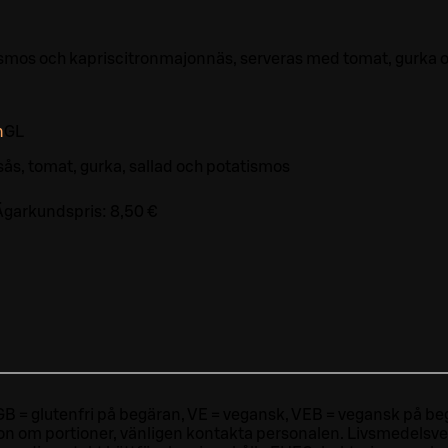
ismos och kapriscitronmajonnäs, serveras med tomat, gurka 
n
G
L
sås, tomat, gurka, sallad och potatismos
Ägarkundspris:
8,50 €
ri, GB = glutenfri på begäran, VE = vegansk, VEB = vegansk på beg
tion om portioner, vänligen kontakta personalen.
Livsmedelsver