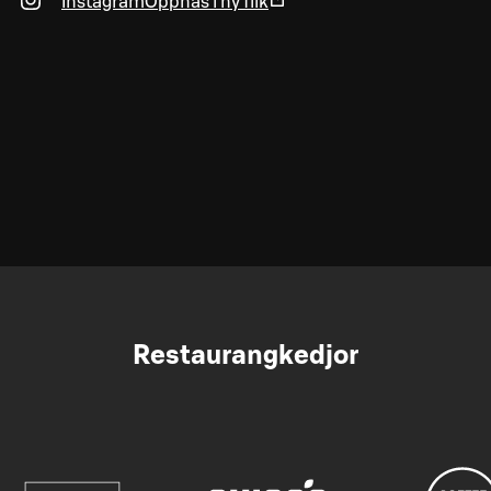
Instagram
Öppnas i ny flik
Restaurangkedjor