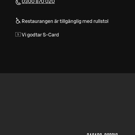
0300 870 020
Restaurangen är tillgänglig med rullstol
Vi godtar S-Card