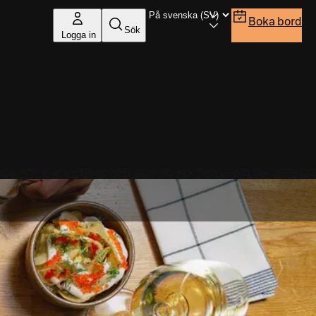
Boka bord
Sök
Logga in