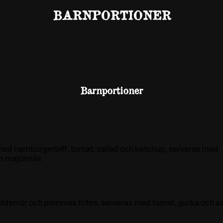
BARNPORTIONER
Barnportioner
d hamburgerbiff, tomat, sallad och ketchup, serveras med
ch majonnäs
ryddsmör och pommes frites, serveras med tomat, gurka och sa