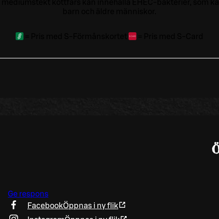
 mediumstekt köttfärs kan innehålla EHEC-bakterier, som kan o
barn och äldre människor.
=
Pris med S-Förmånskortet
=
Pris med S-Card
Ge respons
Facebook
Öppnas i ny flik