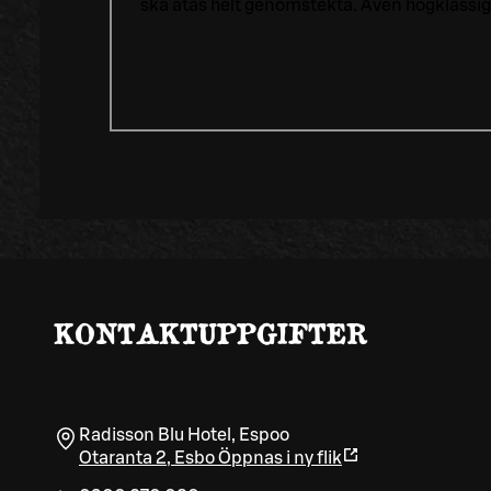
ska ätas helt genomstekta. Även högklassig
KONTAKTUPPGIFTER
Radisson Blu Hotel, Espoo
Otaranta 2
,
Esbo
Öppnas i ny flik