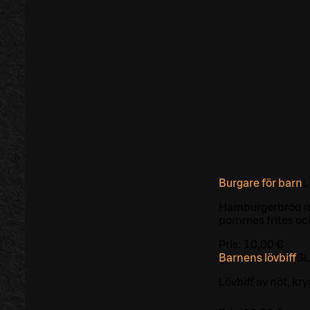
Burgare för barn
L
Hamburgerbröd me
pommes frites o
Pris:
10,00 €
Barnens lövbiff
G
L
Lövbiff av nöt, k