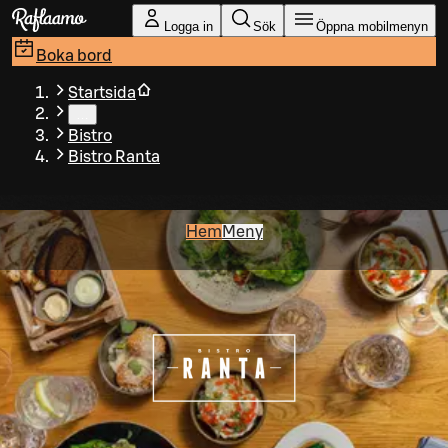
Gå till huvudinnehållet
Logga in
Sök
Öppna mobilmenyn
Boka bord
Startsida
…
Bistro
Bistro Ranta
Hem
Meny