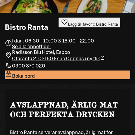
Lägg till favorit: Bistro Ranta
Bistro Ranta
I dag: 06:30 - 10:00 & 18:00 - 22:00
Se alla öppettider
Radisson Blu Hotel, Espoo
Otaranta 2, 02150 Esbo
Öppnas i ny flik
0300 870 020
Boka bord
AVSLAPPNAD, ÄRLIG MAT
OCH PERFEKTA DRYCKEN
Bistro Ranta serverar avslappnad, ärlig mat för