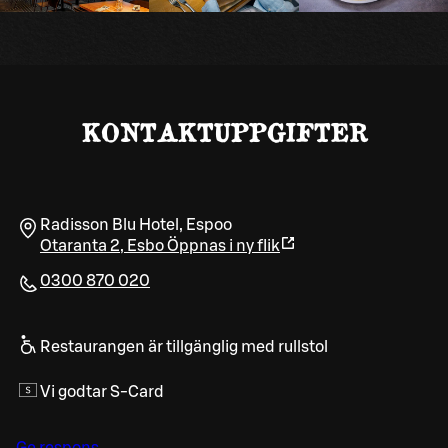
KONTAKTUPPGIFTER
Radisson Blu Hotel, Espoo
Otaranta 2
,
Esbo
Öppnas i ny flik
0300 870 020
Restaurangen är tillgänglig med rullstol
Vi godtar S-Card