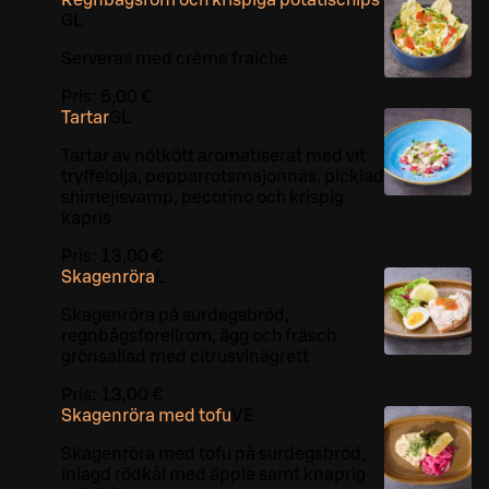
G
L
Serveras med crème fraiche
Pris:
5,00 €
Tartar
G
L
Tartar av nötkött aromatiserat med vit
tryffelolja, pepparrotsmajonnäs, picklad
shimejisvamp, pecorino och krispig
kapris
Pris:
13,00 €
Skagenröra
L
Skagenröra på surdegsbröd,
regnbågsforellrom, ägg och fräsch
grönsallad med citrusvinägrett
Pris:
13,00 €
Skagenröra med tofu
VE
Skagenröra med tofu på surdegsbröd,
inlagd rödkål med äpple samt knaprig