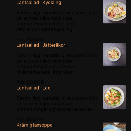
Lantsallad | Kyckling
L
Bacon, ägg, tomater, oliver, bönor och
sallat med dijonmajonnäs,
brödkrutonger och ört- och
vitlöksmarinerad kyckling
Pris:
20,00 €
Lantsallad | Jätteräkor
L
Bacon, ägg, tomater, oliver, bönor och
sallat med dijonmajonnäs,
brödkrutonger och ört- och
chilimarinerade jätteräkor
Pris:
20,00 €
Lantsallad | Lax
L
Bacon, ägg, tomater, oliver, bönor och
sallat med dijonmajonnäs,
brödkrutonger och sockersaltad lax
Pris:
20,00 €
Krämig laxsoppa
L