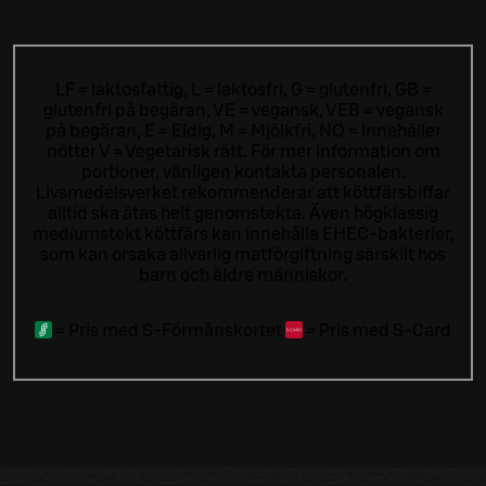
LF = laktosfattig, L = laktosfri, G = glutenfri, GB =
glutenfri på begäran, VE = vegansk, VEB = vegansk
på begäran, E = Eldig, M = Mjölkfri, NÖ = Innehåller
nötter V = Vegetarisk rätt. För mer information om
portioner, vänligen kontakta personalen.
Livsmedelsverket rekommenderar att köttfärsbiffar
alltid ska ätas helt genomstekta. Även högklassig
mediumstekt köttfärs kan innehålla EHEC-bakterier,
som kan orsaka allvarlig matförgiftning särskilt hos
barn och äldre människor.
=
Pris med S-Förmånskortet
=
Pris med S-Card