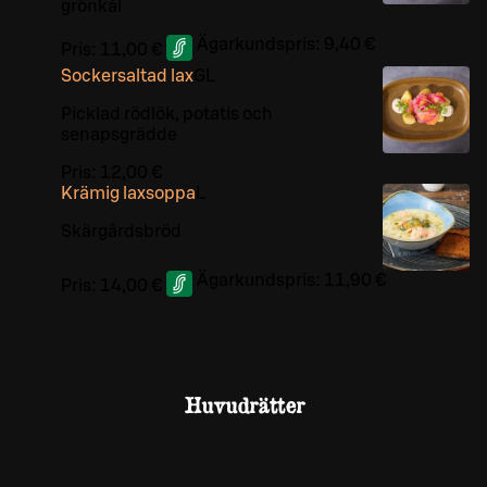
grönkål
Ägarkundspris:
9,40 €
Pris:
11,00 €
Sockersaltad lax
G
L
Picklad rödlök, potatis och
senapsgrädde
Pris:
12,00 €
Krämig laxsoppa
L
Skärgårdsbröd
Ägarkundspris:
11,90 €
Pris:
14,00 €
Huvudrätter