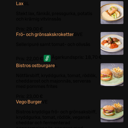
Lax
G
L
Stekt lax, fänkål, pressgurka, potatis
och krämig vitvinssås
Pris:
29,00 €
Frö- och grönsakskroketter
G
VE
Selleripuré samt tomat- och olivsås
Ägarkundspris:
18,70 €
Pris:
22,00 €
Bistros ostburgare
L
Nötfärsbiff, kryddgurka, tomat, rödlök,
cheddarost och majonnäs, serveras
med pommes frites
Pris:
23,00 €
Vego Burger
VE
Bistros kryddiga frö- och grönsaksbiff,
kryddgurka, tomat, rödlök, vegansk
cheddar och fermenterad