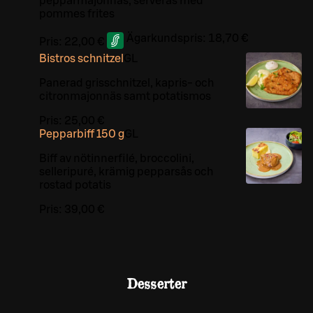
pepparmajonnäs, serveras med
pommes frites
Ägarkundspris:
18,70 €
Pris:
22,00 €
Bistros schnitzel
G
L
Panerad grisschnitzel, kapris- och
citronmajonnäs samt potatismos
Pris:
25,00 €
Pepparbiff 150 g
G
L
Biff av nötinnerfilé, broccolini,
selleripuré, krämig pepparsås och
rostad potatis
Pris:
39,00 €
Desserter