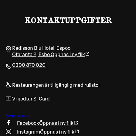
KONTAKTUPPGIFTER
Radisson Blu Hotel, Espoo
Otaranta 2
,
Esbo
Öppnas i ny flik
0300 870 020
Restaurangen är tillgänglig med rullstol
Vi godtar S-Card
Ge respons
Facebook
Öppnas i ny flik
Instagram
Öppnas i ny flik