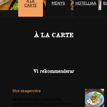
À LA
MENYS
HOTELLIAAMIAI
B
CARTE
À LA CARTE
Vi rekommenderar
Stor skagenröra
L
Skagenröra på surdegsbröd,
regnbågsforellrom, ägg och fräsch