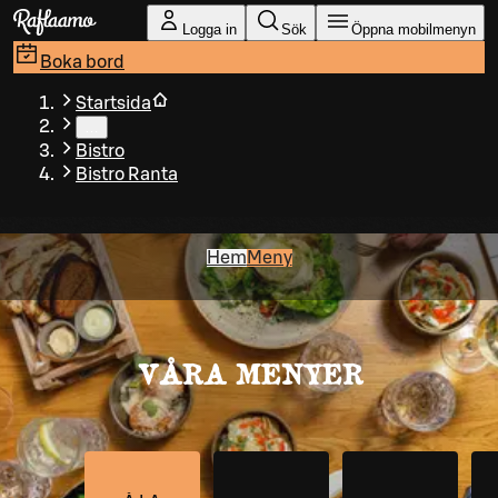
Gå till huvudinnehållet
Logga in
Sök
Öppna mobilmenyn
Boka bord
Startsida
…
Bistro
Bistro Ranta
Hem
Meny
VÅRA MENYER