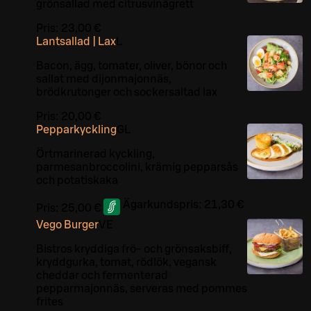
grönsallad med citrusvinägrett
Pris:
23,00 €
Lantsallad | Lax
L
Bacon, ägg, tomater, oliver, bönor och
sallat med dijonmajonnäs,
brödkrutonger och sockersaltad lax
Pris:
20,00 €
Pepparkyckling
G
L
Örtmarinerad kyckling,
parmesanbroccolini, krämig pepparsås
och potatiskaka
Ägarkundspris:
21,30 €
Pris:
25,00 €
Vego Burger
VE
Bistros kryddiga frö- och grönsaksbiff,
kryddgurka, tomat, rödlök, vegansk
cheddar och fermenterad
pepparmajonnäs, serveras med pommes
frites