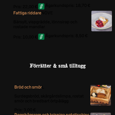
Ägarkundspris:
18,70 €
Pris:
22,00 €
Fattiga riddare
NÖ
VE
Bärsylt, vispgrädde, lönnsirap och
rostade mandlar
Ägarkundspris:
8,50 €
Pris:
10,00 €
Förrätter & små tilltugg
Bröd och smör
L
Surdegsbröd, skärgårdslimpa, rostat
smör och bredbart örtpålägg
Pris:
3,00 €
Regnbågsrom och krispiga potatischips