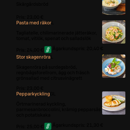
Skärgårdsbröd
Pris:
23,00 €
Pasta med räkor
L
Tagliatelle, chilimarinerade jätteräkor,
tomat, vitlök, spenat och salladslök
Ägarkundspris:
20,40 €
Pris:
24,00 €
Stor skagenröra
L
Skagenröra på surdegsbröd,
regnbågsforellrom, ägg och fräsch
grönsallad med citrusvinägrett
Pris:
23,00 €
Pepparkyckling
G
L
Örtmarinerad kyckling,
parmesanbroccolini, krämig pepparsås
och potatiskaka
Ägarkundspris:
21,30 €
Pris:
25,00 €