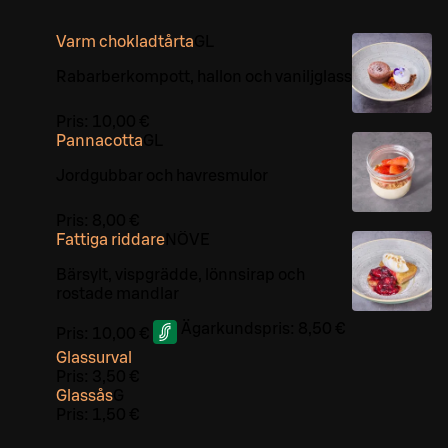
Varm chokladtårta
G
L
Rabarberkompott, hallon och vaniljglass
Pris:
10,00 €
Pannacotta
G
L
Jordgubbar och havresmulor
Pris:
8,00 €
Fattiga riddare
NÖ
VE
Bärsylt, vispgrädde, lönnsirap och
rostade mandlar
Ägarkundspris:
8,50 €
Pris:
10,00 €
Glassurval
Pris:
3,50 €
Glassås
G
Pris:
1,50 €