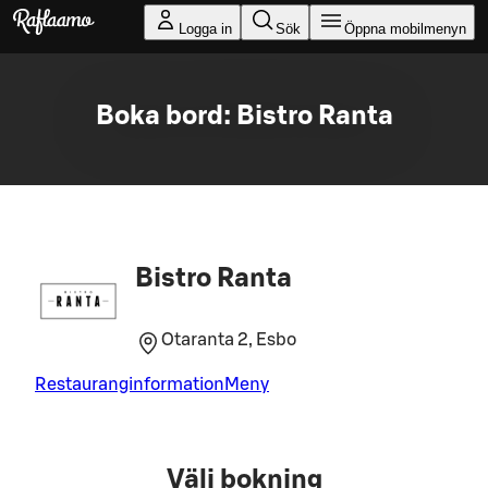
Gå till huvudinnehållet
Logga in
Sök
Öppna mobilmenyn
Boka bord: Bistro Ranta
Bistro Ranta
Otaranta 2, Esbo
Restauranginformation
Meny
Välj bokning