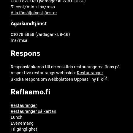
0300 870 020 (vardagar kl. 8.30-16.30)
51 cent/min + lna/msa
Alla försäljningstjänster
Ägarkundtjänst
010 76 5858 (vardagar kl. 9-16)
lna/msa
Respons
Responslänkarna till de enskilda restaurangerna finns på
respektive restaurangs webbsida:
Restauranger
Skicka respons om webbplatsen
Öppnas i ny flik
Raflaamo.fi
Restauranger
Restauranger på kartan
Lunch
Evenemang
Tillgänglighet