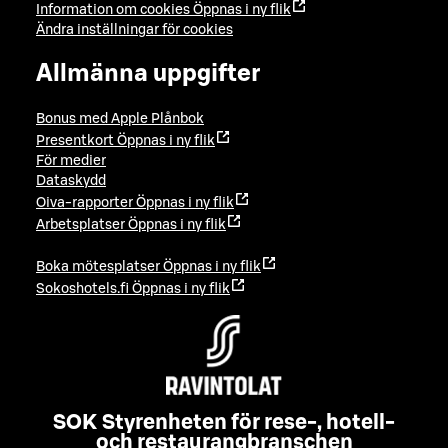
Information om cookies
Öppnas i ny flik
Ändra inställningar för cookies
Allmänna uppgifter
Bonus med Apple Plånbok
Presentkort
Öppnas i ny flik
För medier
Dataskydd
Oiva-rapporter
Öppnas i ny flik
Arbetsplatser
Öppnas i ny flik
Boka mötesplatser
Öppnas i ny flik
Sokoshotels.fi
Öppnas i ny flik
SOK Styrenheten för rese-, hotell-
och restaurangbranschen