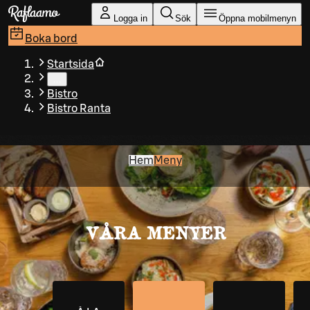
Gå till huvudinnehållet
Logga in
Sök
Öppna mobilmenyn
Boka bord
Startsida
…
Bistro
Bistro Ranta
Hem
Meny
VÅRA MENYER