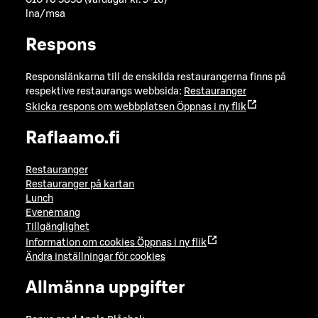
010 76 5858 (vardagar kl. 9-16)
lna/msa
Respons
Responslänkarna till de enskilda restaurangerna finns på
respektive restaurangs webbsida:
Restauranger
Skicka respons om webbplatsen
Öppnas i ny flik
Raflaamo.fi
Restauranger
Restauranger på kartan
Lunch
Evenemang
Tillgänglighet
Information om cookies
Öppnas i ny flik
Ändra inställningar för cookies
Allmänna uppgifter