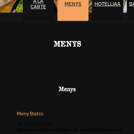
À LA
MENYS
HOTELLIAAMIAI
B
CARTE
MENYS
Menys
Meny Bistro
SKAGENRÖRA L
Skagenröra på surdegsbröd, regnbågsforellrom,