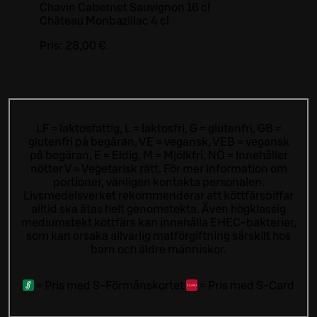
Chavin Cabernet Sauvignon 16 cl
Château Monbazillac 4 cl
Pris:
28,00 €
LF = laktosfattig, L = laktosfri, G = glutenfri, GB =
glutenfri på begäran, VE = vegansk, VEB = vegansk
på begäran, E = Eldig, M = Mjölkfri, NÖ = Innehåller
nötter V = Vegetarisk rätt. För mer information om
portioner, vänligen kontakta personalen.
Livsmedelsverket rekommenderar att köttfärsbiffar
alltid ska ätas helt genomstekta. Även högklassig
mediumstekt köttfärs kan innehålla EHEC-bakterier,
som kan orsaka allvarlig matförgiftning särskilt hos
barn och äldre människor.
=
Pris med S-Förmånskortet
=
Pris med S-Card