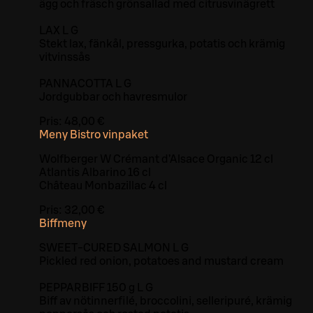
ägg och fräsch grönsallad med citrusvinägrett
LAX L G
Stekt lax, fänkål, pressgurka, potatis och krämig
vitvinssås
PANNACOTTA L G
Jordgubbar och havresmulor
Pris:
48,00 €
Meny Bistro vinpaket
Wolfberger W Crémant d’Alsace Organic 12 cl
Atlantis Albarino 16 cl
Château Monbazillac 4 cl
Pris:
32,00 €
Biffmeny
SWEET-CURED SALMON L G
Pickled red onion, potatoes and mustard cream
PEPPARBIFF 150 g L G
Biff av nötinnerfilé, broccolini, selleripuré, krämig