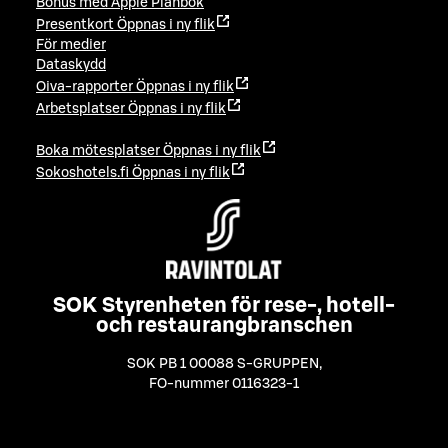
Bonus med Apple Plånbok
Presentkort
Öppnas i ny flik
För medier
Dataskydd
Oiva-rapporter
Öppnas i ny flik
Arbetsplatser
Öppnas i ny flik
Boka mötesplatser
Öppnas i ny flik
Sokoshotels.fi
Öppnas i ny flik
SOK Styrenheten för rese-, hotell-
och restaurangbranschen
SOK PB 1 00088 S-GRUPPEN
,
FO-nummer 0116323-1