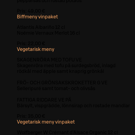
pepparsås och rostad potatis
Pris:
49,00 €
Biffmeny vinpaket
Atlantis Albariño 12 cl
Noémie Vernaux Merlot 16 cl
Pris:
22,00 €
Vegetarisk meny
SKAGENRÖRA MED TOFU VE
Skagenröra med tofu på surdegsbröd, inlagd
rödkål med äpple samt knaprig grönkål
FRÖ- OCH GRÖNSAKSKROKETTER G VE
Selleripuré samt tomat- och olivsås
FATTIGA RIDDARE VE PÄ
Bärsylt, vispgrädde, lönnsirap och rostade mandlar
Pris:
35,00 €
Vegetarisk meny vinpaket
Wolfberger W Crémant d’Alsace Organic 12 cl