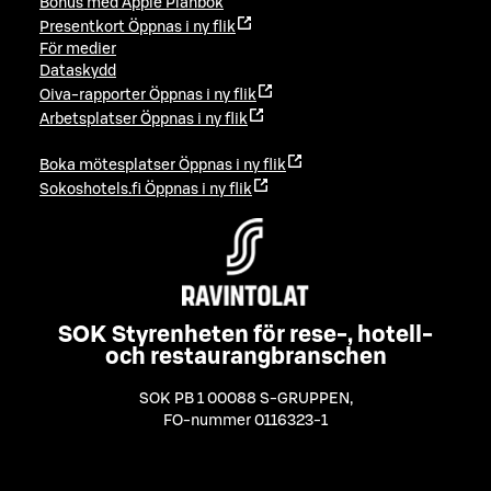
Bonus med Apple Plånbok
Presentkort
Öppnas i ny flik
För medier
Dataskydd
Oiva-rapporter
Öppnas i ny flik
Arbetsplatser
Öppnas i ny flik
Boka mötesplatser
Öppnas i ny flik
Sokoshotels.fi
Öppnas i ny flik
SOK Styrenheten för rese-, hotell-
och restaurangbranschen
SOK PB 1 00088 S-GRUPPEN
,
FO-nummer 0116323-1