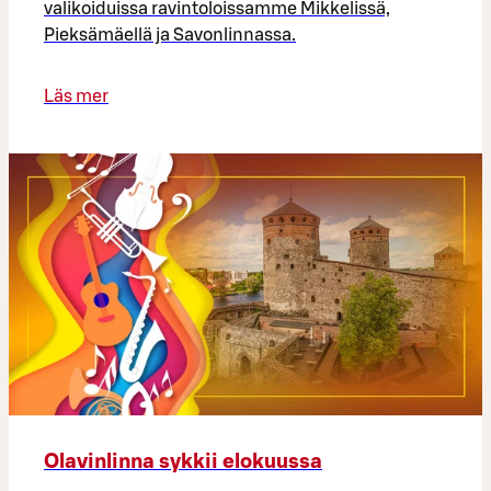
valikoiduissa ravintoloissamme Mikkelissä,
Pieksämäellä ja Savonlinnassa.
Läs mer
Olavinlinna sykkii elokuussa