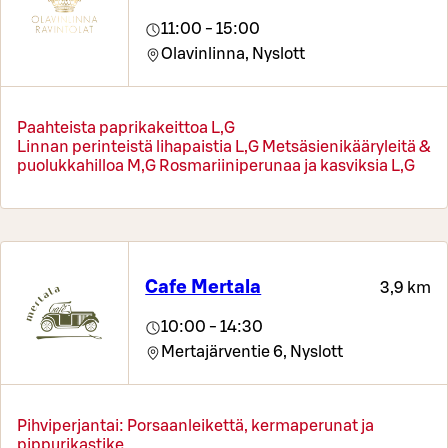
11:00 - 15:00
Olavinlinna,
Nyslott
Paahteista paprikakeittoa L,G
Linnan perinteistä lihapaistia L,G Metsäsienikääryleitä &
puolukkahilloa M,G Rosmariiniperunaa ja kasviksia L,G
Cafe Mertala
3,9 km
10:00 - 14:30
Mertajärventie 6,
Nyslott
Pihviperjantai: Porsaanleikettä, kermaperunat ja
pippurikastike