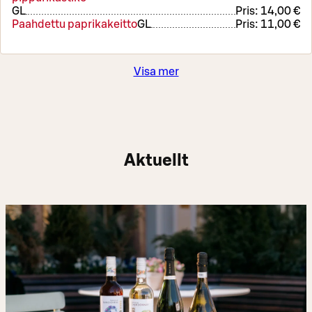
G
L
Pris:
14,00 €
Paahdettu paprikakeitto
G
L
Pris:
11,00 €
Visa mer
Aktuellt