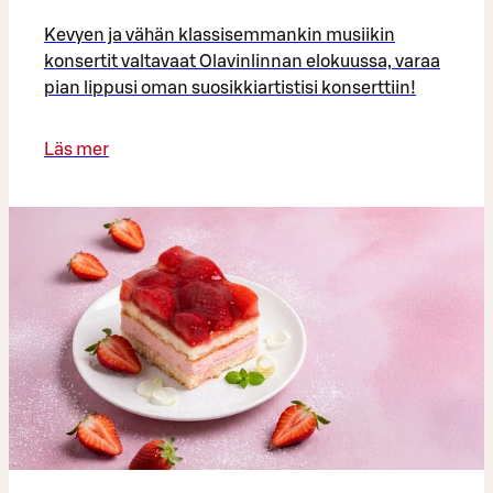
Kevyen ja vähän klassisemmankin musiikin
konsertit valtavaat Olavinlinnan elokuussa, varaa
pian lippusi oman suosikkiartistisi konserttiin!
Läs mer