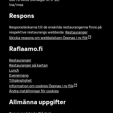
010 76 5858 (vardagar kl. 9-16)
lna/msa
Respons
Responslänkarna till de enskilda restaurangerna finns på
respektive restaurangs webbsida:
Restauranger
Skicka respons om webbplatsen
Öppnas i ny flik
Raflaamo.fi
Restauranger
Restauranger på kartan
Lunch
Evenemang
Tillgänglighet
Information om cookies
Öppnas i ny flik
Ändra inställningar för cookies
Allmänna uppgifter