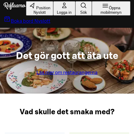
Gå till huvudinnehållet
Position
Öppna
Nyslott
Logga in
Sök
mobilmenyn
Boka bord
Nyslott
Det gör gott att äta ute
Läs mer om restaurangerna
Vad skulle det smaka med?