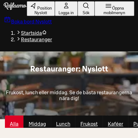
Gå till huvudinnehållet
Position
Öppna
Nyslott
Logga in
Sök
mobilmenyn
Boka bord
Nyslott
Startsida
Restauranger
Restauranger: Nyslott
Frukost, lunch eller middag. Se de bästa restaurangerna
nära dig!
Alla
Middag
Lunch
Frukost
Kaféer
P