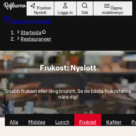
Gå till huvudinnehållet
Position
Öppna
Nyslott
Logga in
Sök
mobilmenyn
Boka bord
Nyslott
Startsida
Restauranger
Frukost: Nyslott
Snabb frukost eller lång brunch. Se de bästa frukostarna
nära dig!
Alla
Middag
Lunch
Frukost
Kaféer
P