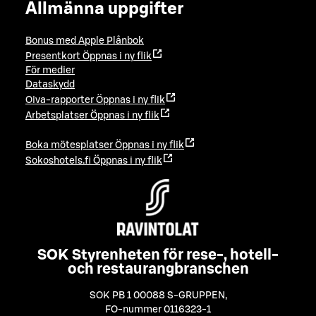
Allmänna uppgifter
Bonus med Apple Plånbok
Presentkort
Öppnas i ny flik
För medier
Dataskydd
Oiva-rapporter
Öppnas i ny flik
Arbetsplatser
Öppnas i ny flik
Boka mötesplatser
Öppnas i ny flik
Sokoshotels.fi
Öppnas i ny flik
SOK Styrenheten för rese-, hotell-
och restaurangbranschen
SOK PB 1 00088 S-GRUPPEN
,
FO-nummer 0116323-1