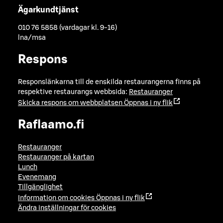
Ägarkundtjänst
010 76 5858 (vardagar kl. 9-16)
lna/msa
Respons
Responslänkarna till de enskilda restaurangerna finns på
respektive restaurangs webbsida:
Restauranger
Skicka respons om webbplatsen
Öppnas i ny flik
Raflaamo.fi
Restauranger
Restauranger på kartan
Lunch
Evenemang
Tillgänglighet
Information om cookies
Öppnas i ny flik
Ändra inställningar för cookies