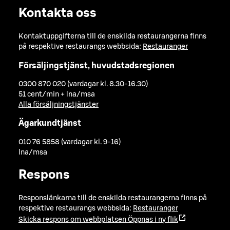
Kontakta oss
Kontaktuppgifterna till de enskilda restaurangerna finns
på respektive restaurangs webbsida:
Restauranger
Försäljingstjänst, huvudstadsregionen
0300 870 020 (vardagar kl. 8.30-16.30)
51 cent/min + lna/msa
Alla försäljningstjänster
Ägarkundtjänst
010 76 5858 (vardagar kl. 9-16)
lna/msa
Respons
Responslänkarna till de enskilda restaurangerna finns på
respektive restaurangs webbsida:
Restauranger
Skicka respons om webbplatsen
Öppnas i ny flik