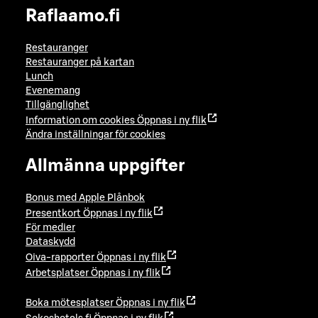
Raflaamo.fi
Restauranger
Restauranger på kartan
Lunch
Evenemang
Tillgänglighet
Information om cookies
Öppnas i ny flik
Ändra inställningar för cookies
Allmänna uppgifter
Bonus med Apple Plånbok
Presentkort
Öppnas i ny flik
För medier
Dataskydd
Oiva-rapporter
Öppnas i ny flik
Arbetsplatser
Öppnas i ny flik
Boka mötesplatser
Öppnas i ny flik