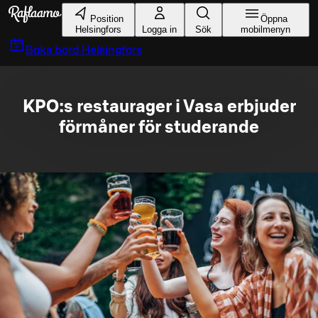
Gå till huvudinnehållet
Position
Öppna
Helsingfors
Logga in
Sök
mobilmenyn
Boka bord
Helsingfors
KPO:s restaurager i Vasa erbjuder
förmåner för studerande