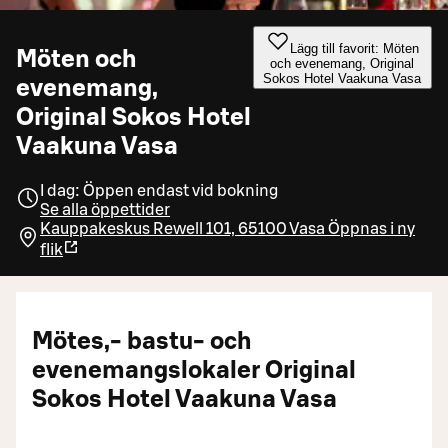
Lägg till favorit: Möten
Möten och
och evenemang, Original
Sokos Hotel Vaakuna Vasa
evenemang,
Original Sokos Hotel
Vaakuna Vasa
I dag: Öppen endast vid bokning
Se alla öppettider
Kauppakeskus Rewell 101, 65100 Vasa
Öppnas i ny
flik
Mötes,- bastu- och
evenemangslokaler Original
Sokos Hotel Vaakuna Vasa