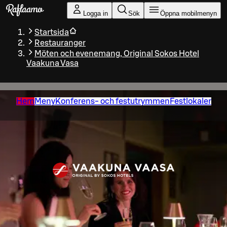
Gå till huvudinnehållet
Logga in
Sök
Öppna mobilmenyn
Startsida
Restauranger
Möten och evenemang, Original Sokos Hotel
Vaakuna Vasa
Hem
Meny
Konferens- och festutrymmen
Festlokaler