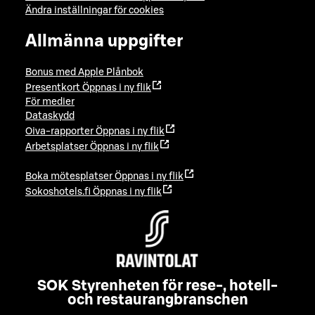
Ändra inställningar för cookies
Allmänna uppgifter
Bonus med Apple Plånbok
Presentkort
Öppnas i ny flik
För medier
Dataskydd
Oiva-rapporter
Öppnas i ny flik
Arbetsplatser
Öppnas i ny flik
Boka mötesplatser
Öppnas i ny flik
Sokoshotels.fi
Öppnas i ny flik
SOK Styrenheten för rese-, hotell-
och restaurangbranschen