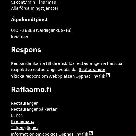
51 cent/min + lna/msa
Alla försäljningstjänster
Ägarkundtjänst
010 76 5858 (vardagar kl. 9-16)
lna/msa
Respons
Responslänkarna till de enskilda restaurangerna finns på
respektive restaurangs webbsida:
Restauranger
Skicka respons om webbplatsen
Öppnas i ny flik
Raflaamo.fi
Restauranger
Restauranger på kartan
Lunch
Evenemang
Tillgänglighet
Information om cookies
Öppnas i ny flik