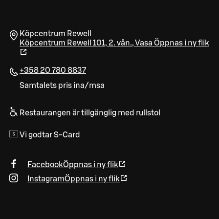
Köpcentrum Rewell
Köpcentrum Rewell 101, 2. vån.
,
Vasa
Öppnas i ny flik
+358 20 780 8837
Samtalets pris ina/msa
Restaurangen är tillgänglig med rullstol
Vi godtar S-Card
Facebook
Öppnas i ny flik
Instagram
Öppnas i ny flik