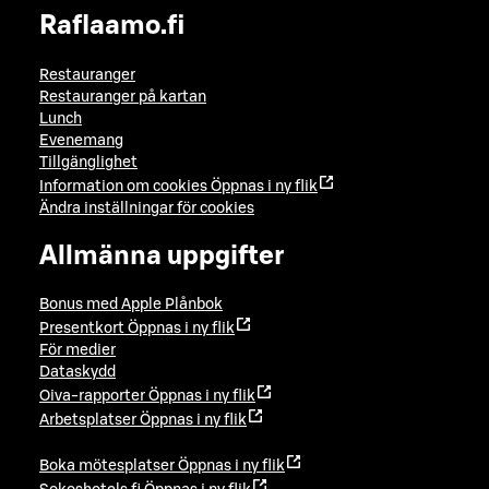
Raflaamo.fi
Restauranger
Restauranger på kartan
Lunch
Evenemang
Tillgänglighet
Information om cookies
Öppnas i ny flik
Ändra inställningar för cookies
Allmänna uppgifter
Bonus med Apple Plånbok
Presentkort
Öppnas i ny flik
För medier
Dataskydd
Oiva-rapporter
Öppnas i ny flik
Arbetsplatser
Öppnas i ny flik
Boka mötesplatser
Öppnas i ny flik