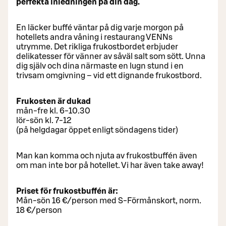
perfekta inledningen på din dag.
En läcker buffé väntar på dig varje morgon på
hotellets andra våning i restaurang VENNs
utrymme. Det rikliga frukostbordet erbjuder
delikatesser för vänner av såväl salt som sött. Unna
dig själv och dina närmaste en lugn stund i en
trivsam omgivning – vid ett dignande frukostbord.
Frukosten är dukad
mån-fre kl. 6-10.30
lör-sön kl. 7-12
(på helgdagar öppet enligt söndagens tider)
Man kan komma och njuta av frukostbuffén även
om man inte bor på hotellet. Vi har även take away!
Priset för frukostbuffén är:
Mån-sön 16 €/person med S-Förmånskort, norm.
18 €/person