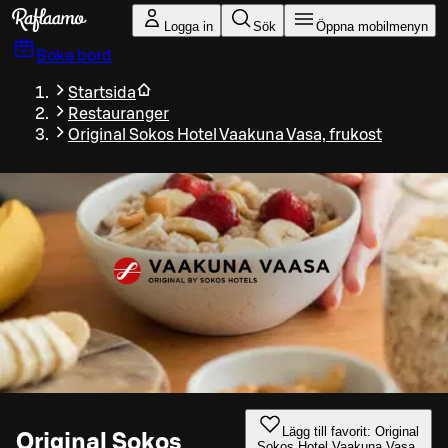
Gå till huvudinnehållet
Logga in
Sök
Öppna mobilmenyn
Boka bord
Startsida
Restauranger
Original Sokos Hotel Vaakuna Vasa, frukost
Lägg till favorit: Original
Original Sokos
Sokos Hotel Vaakuna Vasa,