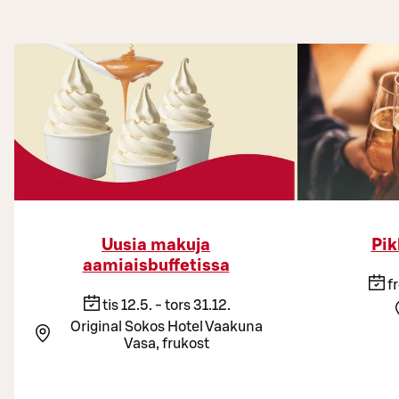
Uusia makuja
Pik
aamiaisbuffetissa
fr
tis 12.5. - tors 31.12.
Original Sokos Hotel Vaakuna
Vasa, frukost