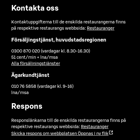
Kontakta oss
Kontaktuppgifterna till de enskilda restaurangerna finns
på respektive restaurangs webbsida:
Restauranger
Försäljingstjänst, huvudstadsregionen
0300 870 020 (vardagar kl. 8.30-16.30)
51 cent/min + lna/msa
Alla försäljningstjänster
Ägarkundtjänst
010 76 5858 (vardagar kl. 9-16)
lna/msa
Respons
Responslänkarna till de enskilda restaurangerna finns på
respektive restaurangs webbsida:
Restauranger
Skicka respons om webbplatsen
Öppnas i ny flik