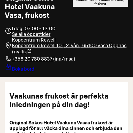
frukost
Hotel Vaakuna
Vasa, frukost
I dag: 07:00 - 12:00
Se alla öppettider
Köpcentrum Rewell
Köpcentrum Rewell 101, 2. vån., 65100 Vasa
Öppnas
i ny flik
+358 20 780 8837
(
ina/msa
)
Boka bord
Vaakunas frukost är perfekta
inledningen på din dag!
Original Sokos Hotel Vaakuna Vasas frukost är
upplagd för att väcka dina sinnen och erbjuda den