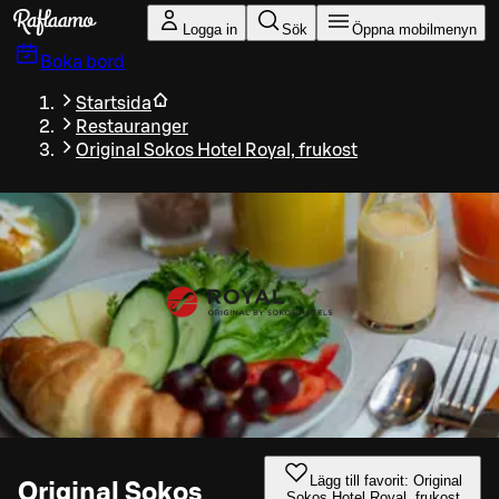
Gå till huvudinnehållet
Logga in
Sök
Öppna mobilmenyn
Boka bord
Startsida
Restauranger
Original Sokos Hotel Royal, frukost
Lägg till favorit: Original
Original Sokos
Sokos Hotel Royal, frukost