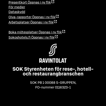
Presentkort
Öppnas i ny flik
För medier
Dataskydd
Oiva-rapporter
Öppnas i ny flik
Arbetsplatser
Öppnas i ny flik
Boka mötesplatser
Öppnas i ny flik
Sokoshotels.fi
Öppnas i ny flik
SOK Styrenheten för rese-, hotell-
och restaurangbranschen
SOK PB 1 00088 S-GRUPPEN
,
FO-nummer 0116323-1