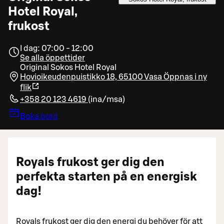
Hotel Royal,
frukost
I dag: 07:00 - 12:00
Se alla öppettider
Original Sokos Hotel Royal
Hovioikeudenpuistikko 18, 65100 Vasa
Öppnas i ny
flik
+358 20 123 4619
(
ina/msa
)
Boka bord
Royals frukost ger dig den
perfekta starten på en energisk
dag!
Royals frukost ger dig den energi du behöver för att