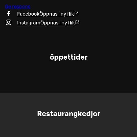
Ge respons
Facebook
Öppnas i ny flik
Instagram
Öppnas i ny flik
öppettider
Restaurangkedjor