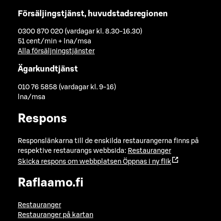
Försäljingstjänst, huvudstadsregionen
0300 870 020 (vardagar kl. 8.30-16.30)
51 cent/min + lna/msa
Alla försäljningstjänster
Ägarkundtjänst
010 76 5858 (vardagar kl. 9-16)
lna/msa
Respons
Responslänkarna till de enskilda restaurangerna finns på
respektive restaurangs webbsida:
Restauranger
Skicka respons om webbplatsen
Öppnas i ny flik
Raflaamo.fi
Restauranger
Restauranger på kartan