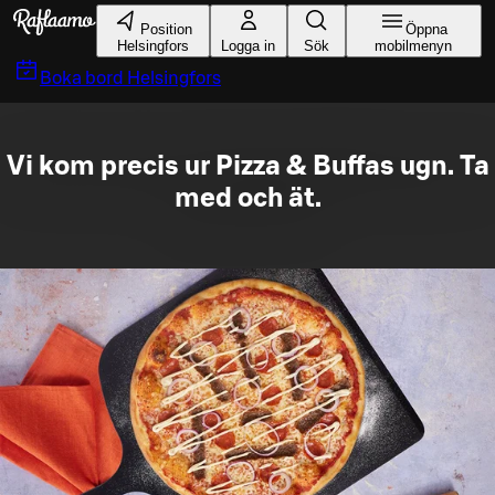
Gå till huvudinnehållet
Position
Öppna
Helsingfors
Logga in
Sök
mobilmenyn
Boka bord
Helsingfors
Vi kom precis ur Pizza & Buffas ugn. Ta
med och ät.