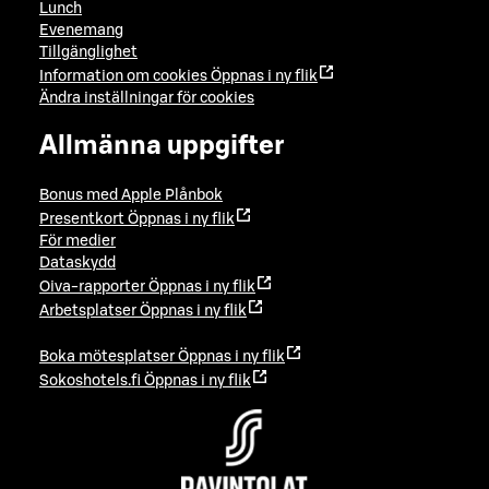
Lunch
Evenemang
Tillgänglighet
Information om cookies
Öppnas i ny flik
Ändra inställningar för cookies
Allmänna uppgifter
Bonus med Apple Plånbok
Presentkort
Öppnas i ny flik
För medier
Dataskydd
Oiva-rapporter
Öppnas i ny flik
Arbetsplatser
Öppnas i ny flik
Boka mötesplatser
Öppnas i ny flik
Sokoshotels.fi
Öppnas i ny flik