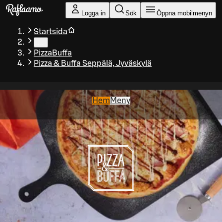
Gå till huvudinnehållet
Logga in
Sök
Öppna mobilmenyn
Startsida
…
PizzaBuffa
Pizza & Buffa Seppälä, Jyväskylä
Hem
Meny