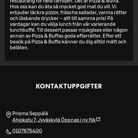
restaurang för hela familjen. Det är Pizza & Buffa.
Hos oss kan du äta så mycket god mat du vill. Vi
erbjuder läckra pizzor, fräscha sallader, varma rätter
och läskande drycker – allt till samma pris! På
vardagar kan du välja lunch från vår varierande
lunchbuffé. Till dessert passar mjukglass eller någon
annan av Pizza & Buffas goda efterrätter. Efter ett
besök på Pizza & Buffa känner du dig alltid mätt och
belåten.
KONTAKTUPPGIFTER
Prisma Seppälä
Ahjokatu 7
,
Jyväskylä
Öppnas i ny flik
0107675400