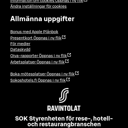
Information om cookies
Öppnas i ny flik
Ändra inställningar för cookies
Allmänna uppgifter
Bonus med Apple Plånbok
Presentkort
Öppnas i ny flik
För medier
Dataskydd
Oiva-rapporter
Öppnas i ny flik
Arbetsplatser
Öppnas i ny flik
Boka mötesplatser
Öppnas i ny flik
Sokoshotels.fi
Öppnas i ny flik
SOK Styrenheten för rese-, hotell-
och restaurangbranschen