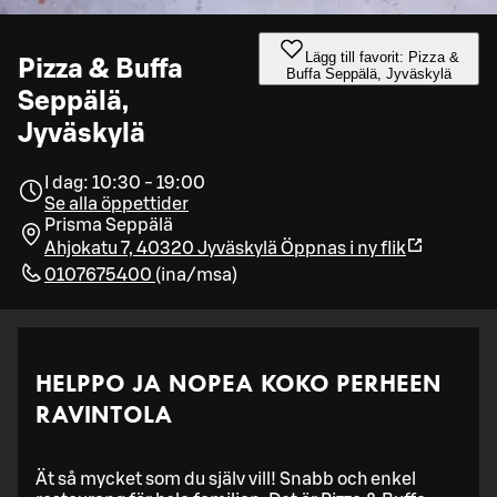
Lägg till favorit: Pizza &
Pizza & Buffa
Buffa Seppälä, Jyväskylä
Seppälä,
Jyväskylä
I dag: 10:30 - 19:00
Se alla öppettider
Prisma Seppälä
Ahjokatu 7, 40320 Jyväskylä
Öppnas i ny flik
0107675400
(
ina/msa
)
HELPPO JA NOPEA KOKO PERHEEN
RAVINTOLA
Ät så mycket som du själv vill! Snabb och enkel