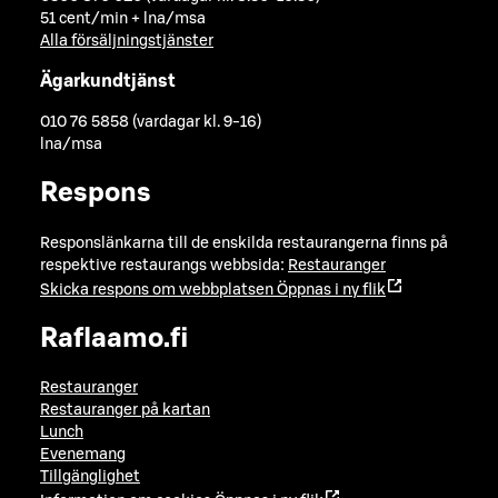
51 cent/min + lna/msa
Alla försäljningstjänster
Ägarkundtjänst
010 76 5858 (vardagar kl. 9-16)
lna/msa
Respons
Responslänkarna till de enskilda restaurangerna finns på
respektive restaurangs webbsida:
Restauranger
Skicka respons om webbplatsen
Öppnas i ny flik
Raflaamo.fi
Restauranger
Restauranger på kartan
Lunch
Evenemang
Tillgänglighet