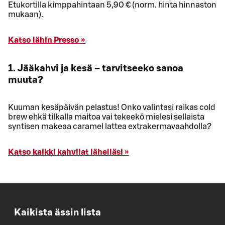
Etukortilla kimppahintaan 5,90 € (norm. hinta hinnaston
mukaan).
Katso lähin Presso »
1. Jääkahvi ja kesä – tarvitseeko sanoa
muuta?
Kuuman kesäpäivän pelastus! Onko valintasi raikas cold
brew ehkä tilkalla maitoa vai tekeekö mielesi sellaista
syntisen makeaa caramel lattea extrakermavaahdolla?
Katso kaikki kahvilat lähelläsi »
Kaikista ässin lista