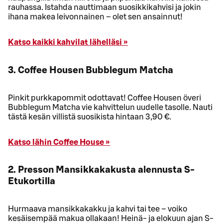
rauhassa. Istahda nauttimaan suosikkikahvisi ja jokin
ihana makea leivonnainen – olet sen ansainnut!
Katso kaikki kahvilat lähelläsi »
3. Coffee Housen Bubblegum Matcha
Pinkit purkkapommit odottavat! Coffee Housen överi
Bubblegum Matcha vie kahvittelun uudelle tasolle. Nauti
tästä kesän villistä suosikista hintaan 3,90 €.
Katso lähin Coffee House »
2. Presson Mansikkakakusta alennusta S-
Etukortilla
Hurmaava mansikkakakku ja kahvi tai tee – voiko
kesäisempää makua ollakaan! Heinä- ja elokuun ajan S-