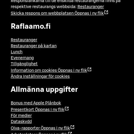
Responslänkarna till de enskilda restaurangerna finns på
respektive restaurangs webbsida:
Restauranger
Skicka respons om webbplatsen
Öppnas i ny flik
Raflaamo.fi
Restauranger
Restauranger på kartan
Lunch
Evenemang
Tillgänglighet
Information om cookies
Öppnas i ny flik
Ändra inställningar för cookies
Allmänna uppgifter
Bonus med Apple Plånbok
Presentkort
Öppnas i ny flik
För medier
Dataskydd
Oiva-rapporter
Öppnas i ny flik