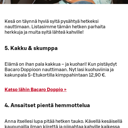
Kesä on täynnä hyviä syitä pysähtyä hetkeksi
nauttimaan. Listasimme tämän hetken parhaita
herkkuja ja muita syitä lähteä kahville!
5. Kakku & skumppa
Elämä on ihan pala kakkua – ja kuohari! Kun pistäydyt
Bacaro Doppioon nauttimaan. Nyt lasi kuohuviinia ja
kakunpala S-Etukortilla kimppahintaan 12,90 €.
Katso lähin Bacaro Doppio »
4. Ansaitset pientä hemmottelua
Anna itsellesi lupa pitää hetken tauko. Kävellä kesäisellä
kaupungilla ilman kiirettä ja piipahtaa kahville kaikessa