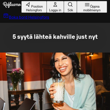
Gå till huvudinnehållet
Position
Öppna
Helsingfors
Logga in
Sök
mobilmenyn
Boka bord
Helsingfors
5 syytä lähteä kahville just nyt