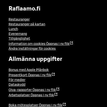
Raflaamo.fi
Restauranger
Restauranger på kartan
Lunch
Evenemang
Tillgänglighet
Information om cookies
Öppnas i ny flik
Ändra inställningar för cookies
Allmänna uppgifter
Bonus med Apple Plånbok
Presentkort
Öppnas i ny flik
För medier
Dataskydd
Oiva-rapporter
Öppnas i ny flik
Arbetsplatser
Öppnas i ny flik
Boka mötesplatser
Öppnas i ny flik