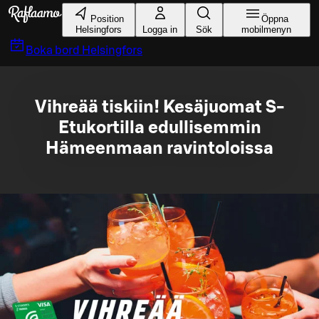
Gå till huvudinnehållet
Position
Öppna
Helsingfors
Logga in
Sök
mobilmenyn
Boka bord
Helsingfors
Vihreää tiskiin! Kesäjuomat S-
Etukortilla edullisemmin
Hämeenmaan ravintoloissa