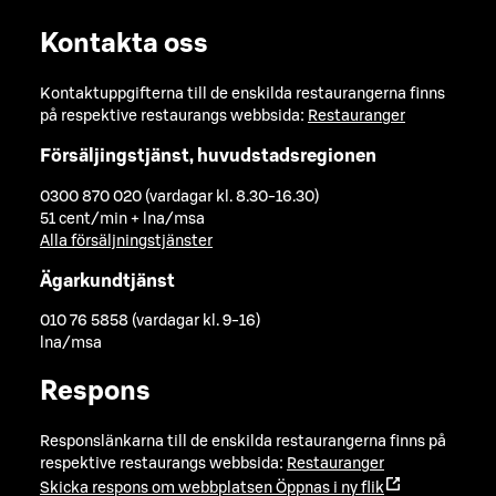
Kontakta oss
Kontaktuppgifterna till de enskilda restaurangerna finns
på respektive restaurangs webbsida:
Restauranger
Försäljingstjänst, huvudstadsregionen
0300 870 020 (vardagar kl. 8.30-16.30)
51 cent/min + lna/msa
Alla försäljningstjänster
Ägarkundtjänst
010 76 5858 (vardagar kl. 9-16)
lna/msa
Respons
Responslänkarna till de enskilda restaurangerna finns på
respektive restaurangs webbsida:
Restauranger
Skicka respons om webbplatsen
Öppnas i ny flik