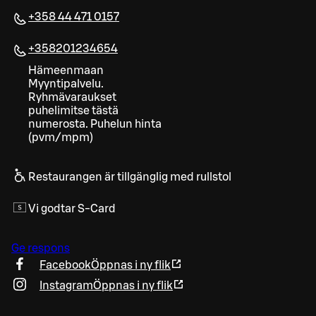
+358 44 471 0157
+358201234654
Hämeenmaan
Myyntipalvelu.
Ryhmävaraukset
puhelimitse tästä
numerosta. Puhelun hinta
(pvm/mpm)
Restaurangen är tillgänglig med rullstol
Vi godtar S-Card
Ge respons
Facebook
Öppnas i ny flik
Instagram
Öppnas i ny flik