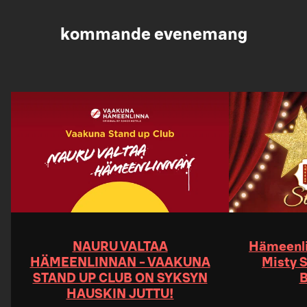
kommande evenemang
NAURU VALTAA
Hämeenli
HÄMEENLINNAN - VAAKUNA
Misty S
STAND UP CLUB ON SYKSYN
B
HAUSKIN JUTTU!