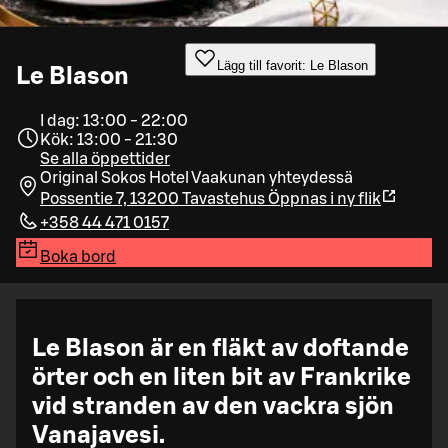
Lägg till favorit: Le Blason
Le Blason
I dag: 13:00 - 22:00
Kök: 13:00 - 21:30
Se alla öppettider
Original Sokos Hotel Vaakunan yhteydessä
Possentie 7, 13200 Tavastehus
Öppnas i ny flik
+358 44 471 0157
Boka bord
Le Blason är en fläkt av doftande
örter och en liten bit av Frankrike
vid stranden av den vackra sjön
Vanajavesi.