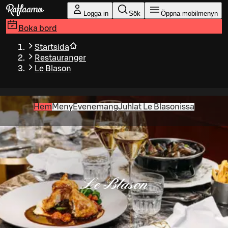
Gå till huvudinnehållet
Logga in
Sök
Öppna mobilmenyn
Boka bord
Startsida
Restauranger
Le Blason
Hem
Meny
Evenemang
Juhlat Le Blasonissa