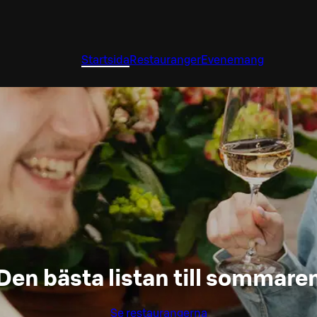
Startsida
Restauranger
Evenemang
Den bästa listan till sommare
Se restaurangerna