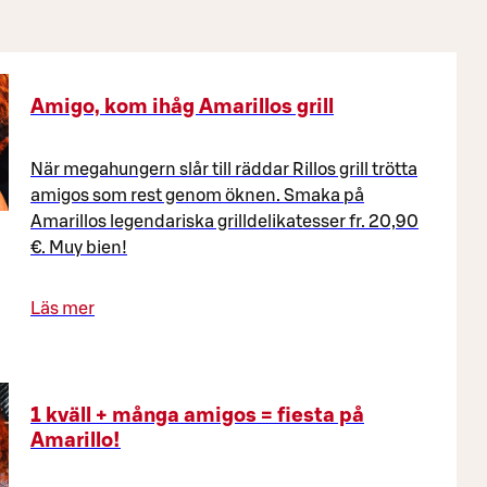
Amigo, kom ihåg Amarillos grill
När megahungern slår till räddar Rillos grill trötta
amigos som rest genom öknen. Smaka på
Amarillos legendariska grilldelikatesser fr. 20,90
€. Muy bien!
Läs mer
1 kväll + många amigos = fiesta på
Amarillo!