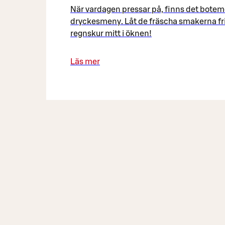
När vardagen pressar på, finns det botem
dryckesmeny. Låt de fräscha smakerna fr
regnskur mitt i öknen!
Läs mer