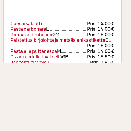
Caesarsalaatti
Pris:
14,00 €
Pasta carbonara
L
Pris:
14,00 €
Kanaa saltimbocca
G
M
Pris:
16,00 €
Paistettua kirjolohta ja metsäsienikastiketta
G
L
Pris:
16,00 €
Pasta alla puttanesca
M
Pris:
14,00 €
Pizza kahdella täytteellä
GB
Pris:
15,50 €
Itse tehty tiramisu
Pris:
7,90 €
La Famiglia Italian Sodas
Pris:
4,90 €