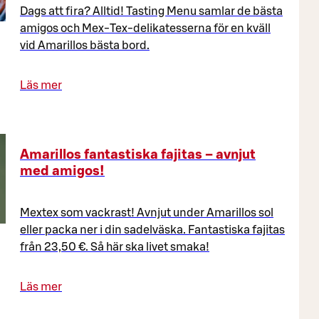
Dags att fira? Alltid! Tasting Menu samlar de bästa
amigos och Mex-Tex-delikatesserna för en kväll
vid Amarillos bästa bord.
Läs mer
Amarillos fantastiska fajitas – avnjut
med amigos!
Mextex som vackrast! Avnjut under Amarillos sol
eller packa ner i din sadelväska. Fantastiska fajitas
från 23,50 €. Så här ska livet smaka!
Läs mer