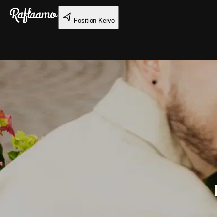
Gå till huvudinnehållet
Position
Kervo