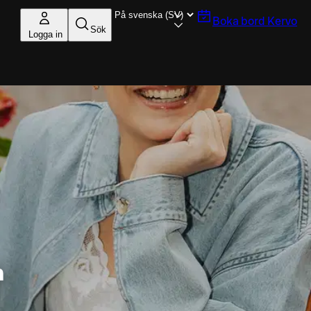
Boka bord
Kervo
Sök
Logga in
n