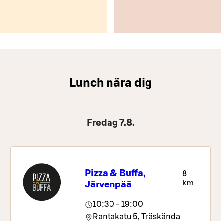
Lunch nära dig
Fredag 7.8.
Pizza & Buffa,
8
km
Järvenpää
10:30 - 19:00
Rantakatu 5,
Träskända