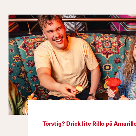
Törstig? Drick lite Rillo på Amarill