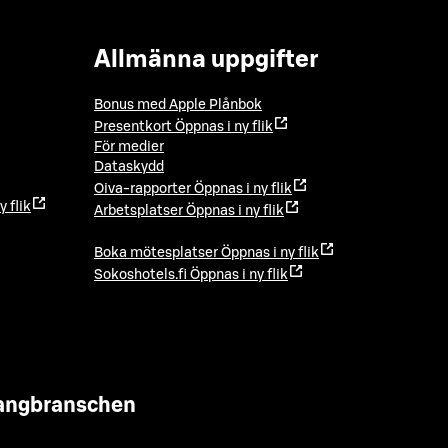
Allmänna uppgifter
Bonus med Apple Plånbok
Presentkort
Öppnas i ny flik
För medier
Dataskydd
Oiva-rapporter
Öppnas i ny flik
y flik
Arbetsplatser
Öppnas i ny flik
Boka mötesplatser
Öppnas i ny flik
Sokoshotels.fi
Öppnas i ny flik
urangbranschen