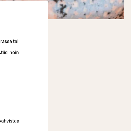
rassa tai
iisi noin
 vahvistaa