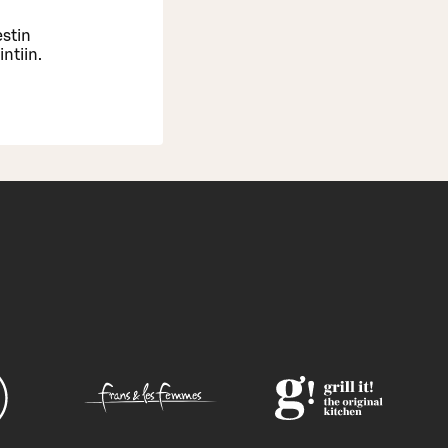
estin
ntiin.