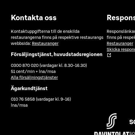
Kontakta oss
Respon
Kontaktuppgifterna till de enskilda
Responslänkarn
restaurangerna finns på respektive restaurangs
finns på respe
webbsida:
Restauranger
Restauranger
Skicka respo
Försäljingstjänst, huvudstadsregionen
0300 870 020 (vardagar kl. 8.30-16.30)
51 cent/min + lna/msa
Alla försäljningstjänster
Ägarkundtjänst
010 76 5858 (vardagar kl. 9-16)
lna/msa
S
SO