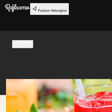
Gå till huvudinnehållet
Position
Helsingfors
Tillbaka