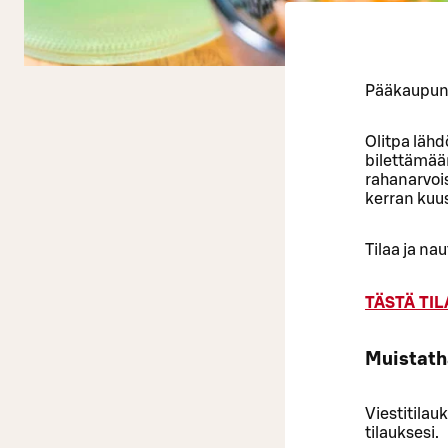
Pääkaupunk
Olitpa lähd
bilettämää
rahanarvois
kerran kuu
Tilaa ja nau
TÄSTÄ TI
Muistath
Viestitilau
tilauksesi.