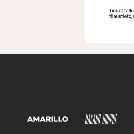
Tiedot tall
tilaustieto