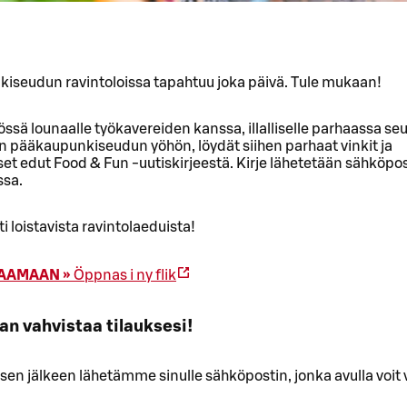
iseudun ravintoloissa tapahtuu joka päivä. Tule mukaan!
össä lounaalle työkavereiden kanssa, illalliselle parhaassa seu
n pääkaupunkiseudun yöhön, löydät siihen parhaat vinkit ja
et edut Food & Fun -uutiskirjeestä. Kirje lähetetään sähköpost
ssa.
ti loistavista ravintolaeduista!
LAAMAAN »
Öppnas i ny flik
an vahvistaa tilauksesi!
ksen jälkeen lähetämme sinulle sähköpostin, jonka avulla voit