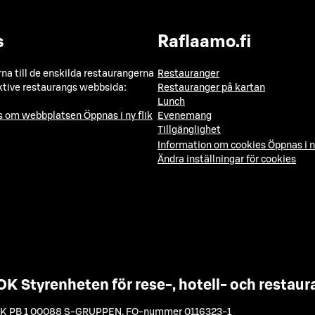
s
Raflaamo.fi
a till de enskilda restaurangerna
Restauranger
ktive restaurangs webbsida:
Restauranger på kartan
Lunch
ns om webbplatsen
Öppnas i ny flik
Evenemang
Tillgänglighet
Information om cookies
Öppnas i n
Ändra inställningar för cookies
OK Styrenheten för rese-, hotell- och resta
K PB 1 00088 S-GRUPPEN
,
FO-nummer 0116323-1