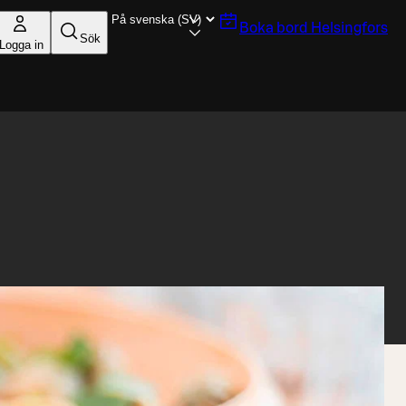
Boka bord
Helsingfors
Sök
Logga in