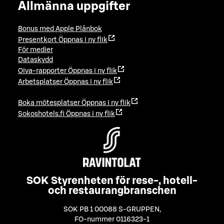
Allmänna uppgifter
Bonus med Apple Plånbok
Presentkort
Öppnas i ny flik
För medier
Dataskydd
Oiva-rapporter
Öppnas i ny flik
Arbetsplatser
Öppnas i ny flik
Boka mötesplatser
Öppnas i ny flik
Sokoshotels.fi
Öppnas i ny flik
SOK Styrenheten för rese-, hotell-
och restaurangbranschen
SOK PB 1 00088 S-GRUPPEN
,
FO-nummer 0116323-1