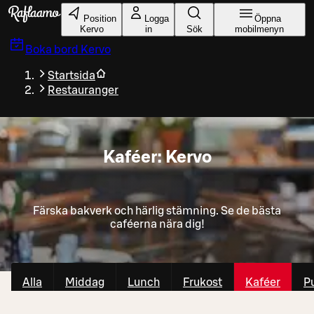
Gå till huvudinnehållet
Position
Logga
Öppna
Kervo
in
Sök
mobilmenyn
Boka bord
Kervo
Startsida
Restauranger
Kaféer: Kervo
Färska bakverk och härlig stämning. Se de bästa
caféerna nära dig!
Alla
Middag
Lunch
Frukost
Kaféer
P