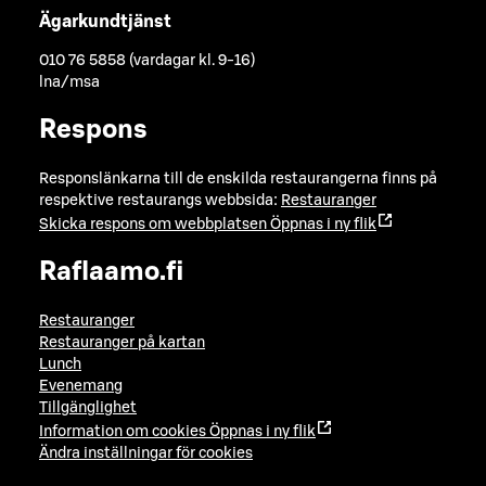
Ägarkundtjänst
010 76 5858 (vardagar kl. 9-16)
lna/msa
Respons
Responslänkarna till de enskilda restaurangerna finns på
respektive restaurangs webbsida:
Restauranger
Skicka respons om webbplatsen
Öppnas i ny flik
Raflaamo.fi
Restauranger
Restauranger på kartan
Lunch
Evenemang
Tillgänglighet
Information om cookies
Öppnas i ny flik
Ändra inställningar för cookies