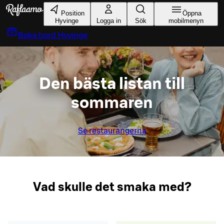
Gå till huvudinnehållet
Position
Öppna
Hyvinge
Logga in
Sök
mobilmenyn
Boka bord
Hyvinge
Den bästa listan till
sommaren
Se restaurangerna
Vad skulle det smaka med?