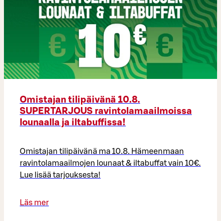
Omistajan tilipäivänä 10.8.
SUPERTARJOUS ravintolamaailmoissa
lounaalla ja iltabuffissa!
Omistajan tilipäivänä ma 10.8. Hämeenmaan
ravintolamaailmojen lounaat & iltabuffat vain 10€.
Lue lisää tarjouksesta!
Läs mer