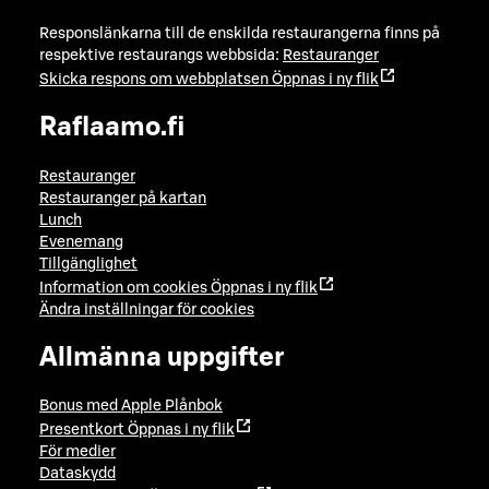
Responslänkarna till de enskilda restaurangerna finns på
respektive restaurangs webbsida:
Restauranger
Skicka respons om webbplatsen
Öppnas i ny flik
Raflaamo.fi
Restauranger
Restauranger på kartan
Lunch
Evenemang
Tillgänglighet
Information om cookies
Öppnas i ny flik
Ändra inställningar för cookies
Allmänna uppgifter
Bonus med Apple Plånbok
Presentkort
Öppnas i ny flik
För medier
Dataskydd