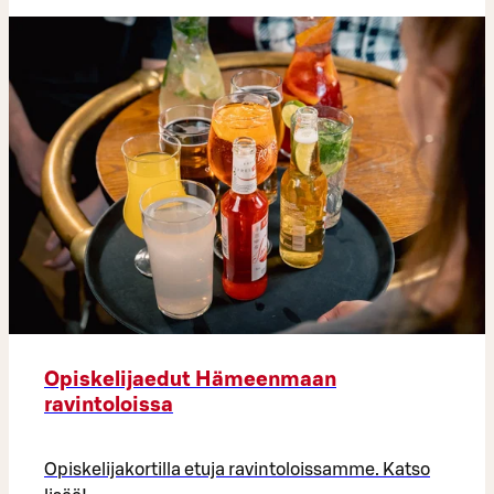
Opiskelijaedut Hämeenmaan
ravintoloissa
Opiskelijakortilla etuja ravintoloissamme. Katso