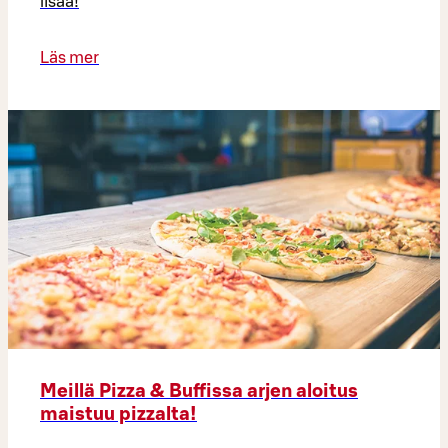
lisää!
Läs mer
Meillä Pizza & Buffissa arjen aloitus
maistuu pizzalta!