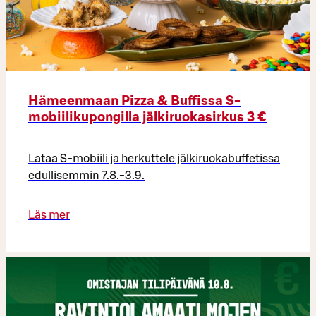
Hämeenmaan Pizza & Buffissa S-
mobiilikupongilla jälkiruokasirkus 3 €
Lataa S-mobiili ja herkuttele jälkiruokabuffetissa
edullisemmin 7.8.-3.9.
Läs mer