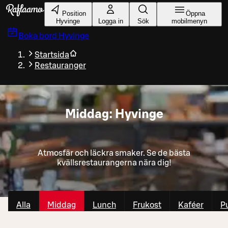
Gå till huvudinnehållet
Position
Öppna
Hyvinge
Logga in
Sök
mobilmenyn
Boka bord
Hyvinge
Startsida
Restauranger
Middag: Hyvinge
Atmosfär och läckra smaker. Se de bästa
kvällsrestaurangerna nära dig!
Alla
Middag
Lunch
Frukost
Kaféer
P