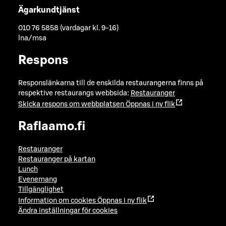
Ägarkundtjänst
010 76 5858 (vardagar kl. 9-16)
lna/msa
Respons
Responslänkarna till de enskilda restaurangerna finns på
respektive restaurangs webbsida:
Restauranger
Skicka respons om webbplatsen
Öppnas i ny flik
Raflaamo.fi
Restauranger
Restauranger på kartan
Lunch
Evenemang
Tillgänglighet
Information om cookies
Öppnas i ny flik
Ändra inställningar för cookies