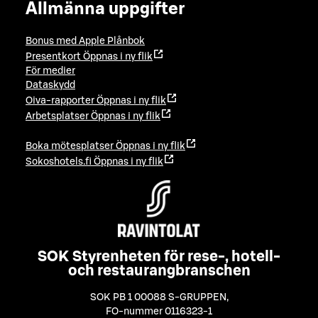
Allmänna uppgifter
Bonus med Apple Plånbok
Presentkort
Öppnas i ny flik
För medier
Dataskydd
Oiva-rapporter
Öppnas i ny flik
Arbetsplatser
Öppnas i ny flik
Boka mötesplatser
Öppnas i ny flik
Sokoshotels.fi
Öppnas i ny flik
SOK Styrenheten för rese-, hotell-
och restaurangbranschen
SOK PB 1 00088 S-GRUPPEN
,
FO-nummer 0116323-1